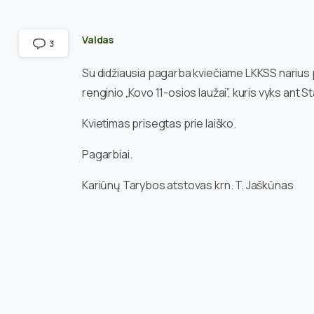
Valdas
3
Su didžiausia pagarba kviečiame LKKSS narius 
renginio „Kovo 11-osios laužai”, kuris vyks ant St
Kvietimas prisegtas prie laiško.
Pagarbiai.
Kariūnų Tarybos atstovas krn. T. Jaškūnas