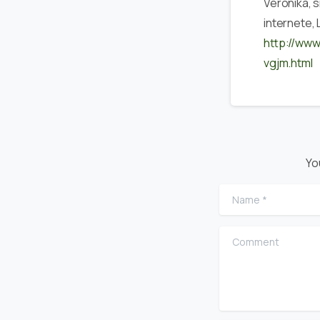
Veronika, s
internete, 
http://www
vgjm.html
Yo
Name
*
Comment