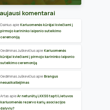
skyriaus narius
aujausi komentarai
Dainius
apie
Kariuomenės kūrėjai kviečiami į
pirmojo karininko laipsnio suteikimo
ceremoniją
Gediminas Juškevičius
apie
Kariuomenės
kūrėjai kviečiami į pirmojo karininko laipsnio
suteikimo ceremoniją
Gediminas Juškevičius
apie
Brangus
nesusikalbėjimas
Artas
apie
Ar neturėtų LKKSS tapti Lietuvos
kariuomenės rezervo karių asociacijos
dalyviu?