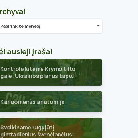
rchyvai
chyvai
Pasirinkite mėnesį
ėliausieji įrašai
Kontrolė kitame Krymo tilto
gale. Ukrainos planas tapo
aiškus
Kariuomenės anatomija
Sveikiname rugpjūtį
gimtadienius švenčiančius