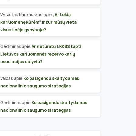
Vytautas Račkauskas
apie
„Ar tokią
kariuomenę kūrėm“ ir kur mūsų vieta
visuotinėje gynyboje?
Gediminas
apie
Ar neturėtų LKKSS tapti
Lietuvos kariuomenės rezervo karių
asociacijos dalyviu?
Valdas
apie
Ko pasigendu skaitydamas
nacionalinio saugumo strategijas
Gediminas
apie
Ko pasigendu skaitydamas
nacionalinio saugumo strategijas