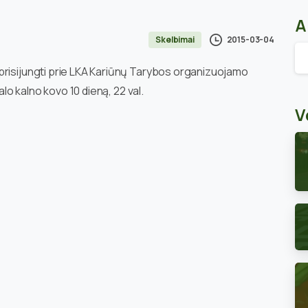
A
2015-03-04
Skelbimai
Ar
prisijungti prie LKA Kariūnų Tarybos organizuojamo
alo kalno kovo 10 dieną, 22 val.
V