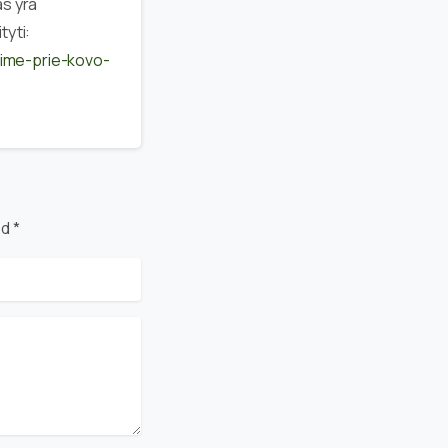
as yra
tyti:
kime-prie-kovo-
d *