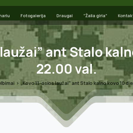
nariu
Fotogalerija
Draugai
“Žalia giria”
Kontak
laužai”
ant
Stalo
kaln
22.00
val.
lbimai
„Kovo 11-osios laužai” ant Stalo kalno kovo 10 die