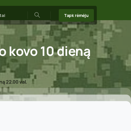
Tapk rėmėju
tai
Search
o
kovo
10
dieną
ną 22.00 val.