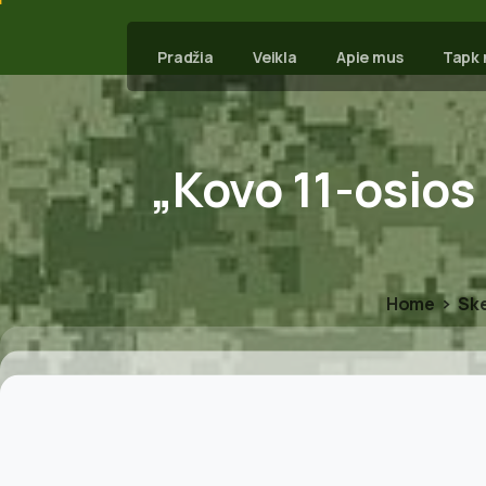
Pradžia
Veikla
Apie mus
Tapk 
„Kovo
11-osios
Home
Ske