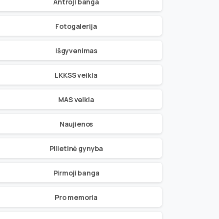
Antroji banga
Fotogalerija
Išgyvenimas
LKKSS veikla
MAS veikla
Naujienos
Pilietinė gynyba
Pirmoji banga
Pro memoria