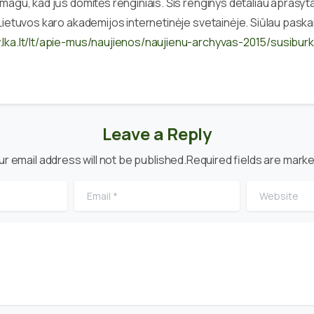
magu, kad jūs domitės renginiais. Šis renginys detaliau aprašyt
Lietuvos karo akademijos internetinėje svetainėje. Siūlau paskai
.lka.lt/lt/apie-mus/naujienos/naujienu-archyvas-2015/susibur
Leave a Reply
ur email address will not be published.Required fields are marke
Email
*
Website