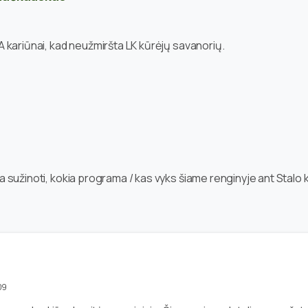
A kariūnai, kad neužmiršta LK kūrėjų savanorių.
a sužinoti, kokia programa / kas vyks šiame renginyje ant Stalo 
09