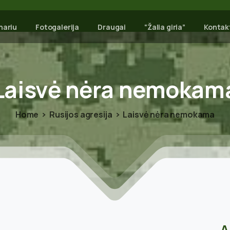
nariu
Fotogalerija
Draugai
“Žalia giria”
Kontak
Laisvė
nėra
nemokam
Home
Rusijos agresija
Laisvė nėra nemokama
A