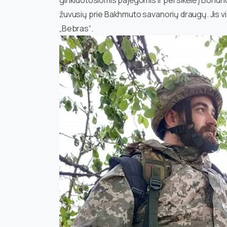
žuvusių prie Bakhmuto savanorių draugų. Jis vi
„Bebras“.