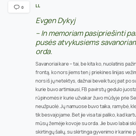
LL
0
Evgen Dykyj
– In memoriam pasipriešinti pas
pusės atvykusiems savanoriam
orda.
Savanoriai kare – tai, be kita ko, nuolatinis pa
frontą, ko nors jiems ten į priekines linijas veži
nors iš jų netektys, dažnai beveik tuoj pat po su
kurie buvo artimiausi, FB pavirstų gedulo juosta
rūpinomės ir kurie užvakar žuvo mūšyje prie Seve
neužpuolė. Jų namuose buvo taika, ramybė, kles
tik besvajojame. Bet jie visa tai paliko, kad kar
mūsų žemėje kovoje su orda. Jie buvo labai skirt
skirtingų šalių, su skirtinga gyvenimo ir karine 