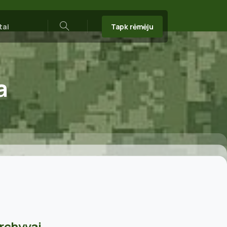
Tapk rėmėju
tai
Search
a
rchyvai