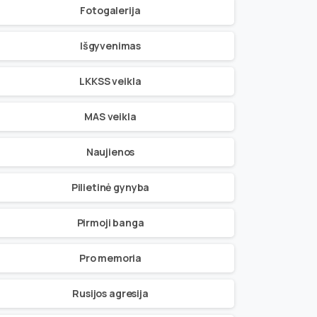
Fotogalerija
Išgyvenimas
LKKSS veikla
MAS veikla
Naujienos
Pilietinė gynyba
Pirmoji banga
Pro memoria
Rusijos agresija