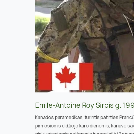
Emile-Antoine Roy Sirois g. 199
Kanados paramedikas, turintis patirties Prancū
pirmosiomis didžiojo karo dienomis, kariavo sa
ginkluotosiomis pajėgomis ir persikėlė į Bohuno