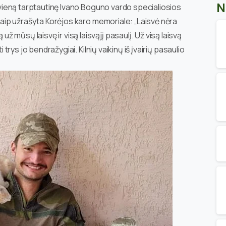
N
 į vieną tarptautinę Ivano Boguno vardo specialiosios
 kaip užrašyta Korėjos karo memoriale: „Laisvė nėra
 mūsų laisvę ir visą laisvąjį pasaulį. Už visą laisvą
i trys jo bendražygiai. Kilnių vaikinų iš įvairių pasaulio