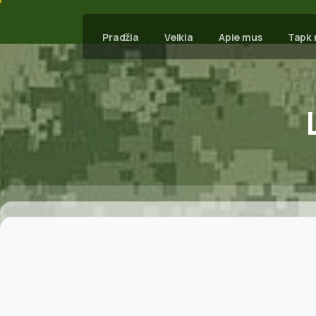
Pradžia
Veikla
Apie mus
Tapk 