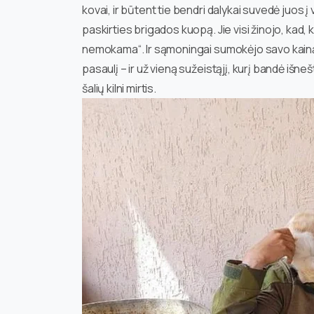
kovai, ir būtent tie bendri dalykai suvedė juos
paskirties brigados kuopą. Jie visi žinojo, kad,
nemokama“. Ir sąmoningai sumokėjo savo kainą už
pasaulį – ir už vieną sužeistąjį, kurį bandė išnešt
šalių kilni mirtis.