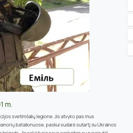
1 m.
zijos svetimšalių legione. Jis atvyko pas mus
vanorių batalionuose, paskui sudarė sutartį su Ukrainos
 brigadą. Jis sakė turįs savo sąskaitas su rusais dėl