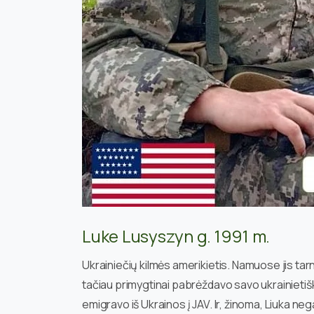
Luke Lusyszyn g. 1991 m.
Ukrainiečių kilmės amerikietis. Namuose jis tarn
tačiau primygtinai pabrėždavo savo ukrainietiš
emigravo iš Ukrainos į JAV. Ir, žinoma, Liuka nega