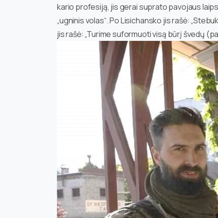
kario profesiją, jis gerai suprato pavojaus laipsn
„ugninis volas“. Po Lisichansko jis rašė: „Stebuk
jis rašė: „Turime suformuoti visą būrį švedų (pal