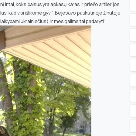
į ir tai, koks baisus yra apkasų karas ir priešo artilerijos
las, kad visi išlikome gyvi“. Bejesavo paskutinėje žinutėje
aikydami ukrainiečius), ir mes galime tai padaryti“.