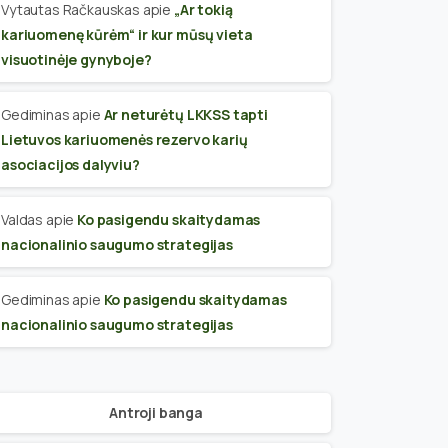
Vytautas Račkauskas
apie
„Ar tokią
kariuomenę kūrėm“ ir kur mūsų vieta
visuotinėje gynyboje?
Gediminas
apie
Ar neturėtų LKKSS tapti
Lietuvos kariuomenės rezervo karių
asociacijos dalyviu?
Valdas
apie
Ko pasigendu skaitydamas
nacionalinio saugumo strategijas
Gediminas
apie
Ko pasigendu skaitydamas
nacionalinio saugumo strategijas
Antroji banga