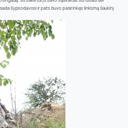
sada šypsodavosi ir pats buvo pasirinkęs linksmą šaukinį