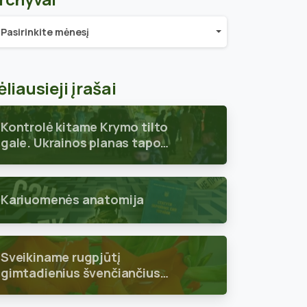
chyvai
Pasirinkite mėnesį
ėliausieji įrašai
Kontrolė kitame Krymo tilto
gale. Ukrainos planas tapo
aiškus
Kariuomenės anatomija
Sveikiname rugpjūtį
gimtadienius švenčiančius
skyriaus narius