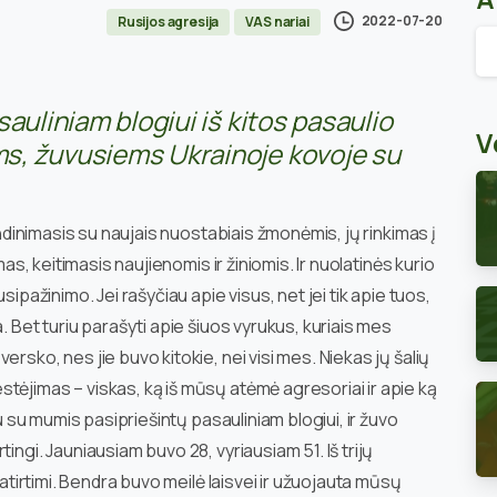
2022-07-20
Rusijos agresija
VAS nariai
Ar
auliniam blogiui iš kitos pasaulio
V
s, žuvusiems Ukrainoje kovoje su
žindinimasis su naujais nuostabiais žmonėmis, jų rinkimas į
mas, keitimasis naujienomis ir žiniomis. Ir nuolatinės kurio
sipažinimo. Jei rašyčiau apie visus, net jei tik apie tuos,
. Bet turiu parašyti apie šiuos vyrukus, kuriais mes
rsko, nes jie buvo kitokie, nei visi mes. Niekas jų šalių
tėjimas – viskas, ką iš mūsų atėmė agresoriai ir apie ką
tu su mumis pasipriešintų pasauliniam blogiui, ir žuvo
ingi. Jauniausiam buvo 28, vyriausiam 51. Iš trijų
patirtimi. Bendra buvo meilė laisvei ir užuojauta mūsų