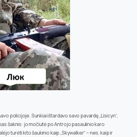
avo policijoje. Sunkiai ištardavo savo pavardę „Lisicyn“,
kas šaknis: jo močiutė po Antrojo pasaulinio karo
lėjo turėti kito šaukinio kaip „Skywalker“ – nes, kaip ir