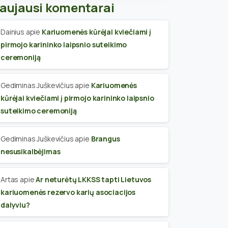
aujausi komentarai
Dainius
apie
Kariuomenės kūrėjai kviečiami į
pirmojo karininko laipsnio suteikimo
ceremoniją
Gediminas Juškevičius
apie
Kariuomenės
kūrėjai kviečiami į pirmojo karininko laipsnio
suteikimo ceremoniją
Gediminas Juškevičius
apie
Brangus
nesusikalbėjimas
Artas
apie
Ar neturėtų LKKSS tapti Lietuvos
kariuomenės rezervo karių asociacijos
dalyviu?