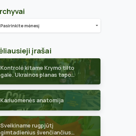
rchyvai
chyvai
Pasirinkite mėnesį
ėliausieji įrašai
Kontrolė kitame Krymo tilto
gale. Ukrainos planas tapo
aiškus
Kariuomenės anatomija
Sveikiname rugpjūtį
gimtadienius švenčiančius