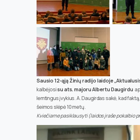
Sausio 12-ąją Žinių radijo laidoje „Aktualusis
kalbėjosi
su ats. majoru Albertu Daugirdu
api
lemtingus įvykius. A. Daugirdas sakė, kad fakt
šeimos slėpė 10 metų.
Kviečiame pasiklausyti (laidos įraše pokalbio p