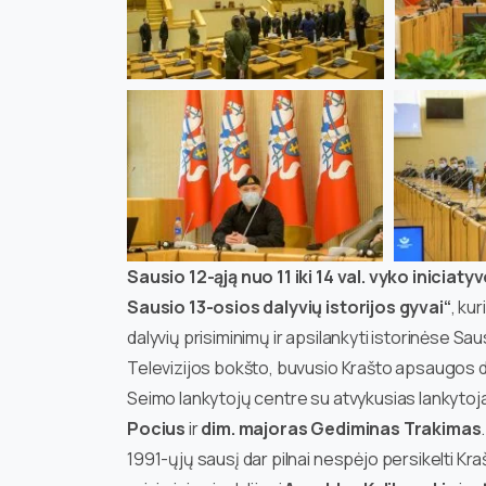
Sausio 12-ąją nuo 11 iki 14 val. vyko iniciat
Sausio 13-osios dalyvių istorijos gyvai“
, kur
dalyvių prisiminimų ir apsilankyti istorinėse 
Televizijos bokšto, buvusio Krašto apsaugos
Seimo lankytojų centre su atvykusias lankyto
Pocius
ir
dim. majoras Gediminas Trakimas
1991-ųjų sausį dar pilnai nespėjo persikelti 