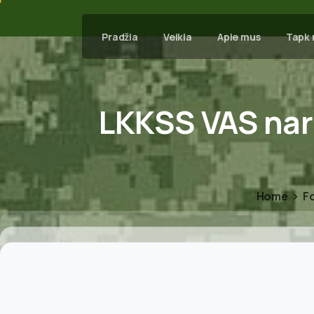
Pradžia
Veikla
Apie mus
Tapk 
LKKSS
VAS
nar
Home
Fo