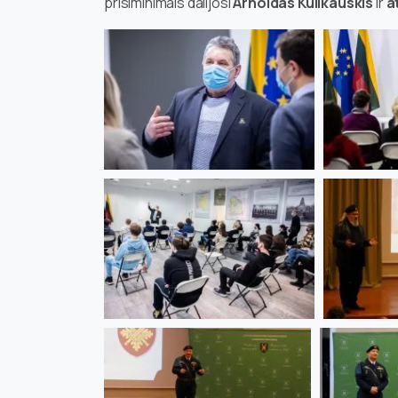
prisiminimais dalijosi
Arnoldas Kulikauskis
ir
a