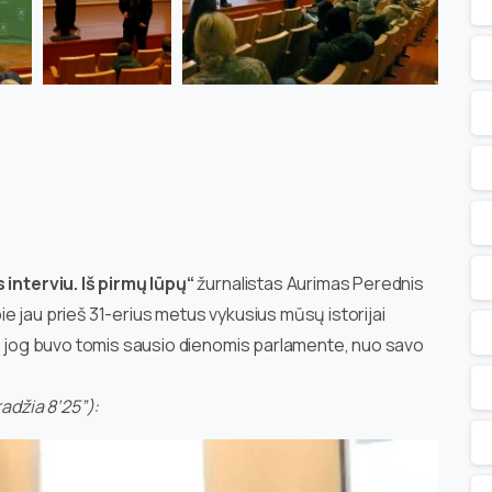
 interviu. Iš pirmų lūpų“
žurnalistas Aurimas Perednis
e jau prieš 31-erius metus vykusius mūsų istorijai
ą, jog buvo tomis sausio dienomis parlamente, nuo savo
radžia 8’25”):