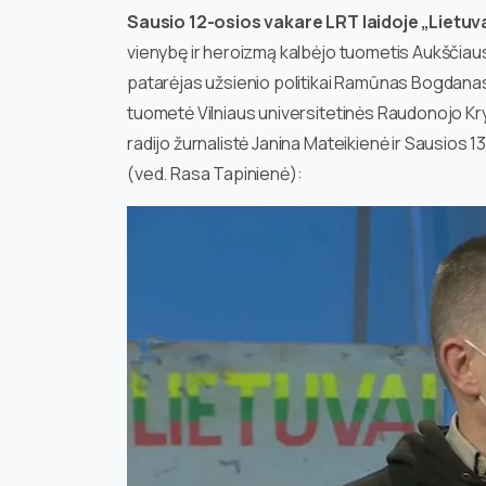
Sausio 12-osios vakare LRT laidoje „Lietuv
vienybę ir heroizmą kalbėjo tuometis Aukščia
patarėjas užsienio politikai Ramūnas Bogdana
tuometė Vilniaus universitetinės Raudonojo Kry
radijo žurnalistė Janina Mateikienė ir Sausios 
(ved. Rasa Tapinienė):