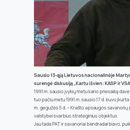
Sausio 13-ąją Lietuvos nacionalinėje Mart
surengė diskusiją „Kartu išvien: KASP ir VS
1991 m. sausio įvykių metu kario priesaiką davė
tuo pačiu metu 1991 m. sausio 17 d. buvo įkurt
m. gegužės 5 d. – Krašto apsaugos savanorių p
valstybei svarbius strateginius objektus.
Jau tada PAT ir savanoriai bendradarbiavo, pui