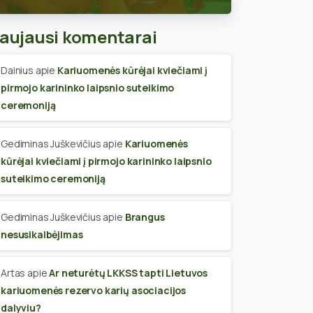
skyriaus narius
aujausi komentarai
Dainius
apie
Kariuomenės kūrėjai kviečiami į
pirmojo karininko laipsnio suteikimo
ceremoniją
Gediminas Juškevičius
apie
Kariuomenės
kūrėjai kviečiami į pirmojo karininko laipsnio
suteikimo ceremoniją
Gediminas Juškevičius
apie
Brangus
nesusikalbėjimas
Artas
apie
Ar neturėtų LKKSS tapti Lietuvos
kariuomenės rezervo karių asociacijos
dalyviu?