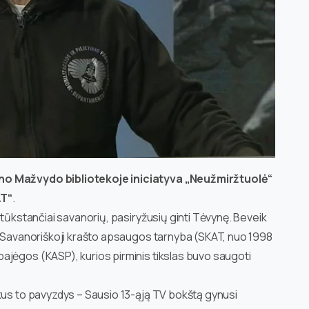
yno Mažvydo bibliotekoje iniciatyva „Neužmiržtuolė“
AT“
.
 tūkstančiai savanorių, pasiryžusių ginti Tėvynę. Beveik
a Savanoriškoji krašto apsaugos tarnyba (SKAT, nuo 1998
ajėgos (KASP), kurios pirminis tikslas buvo saugoti
kus to pavyzdys – Sausio 13-ąją TV bokštą gynusi