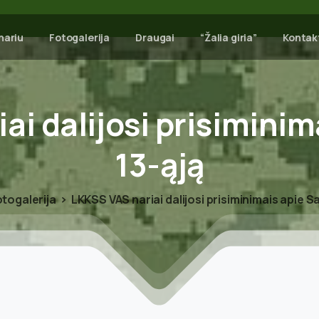
nariu
Fotogalerija
Draugai
“Žalia giria”
Kontak
iai
dalijosi
prisiminim
13-ąją
togalerija
LKKSS VAS nariai dalijosi prisiminimais apie S