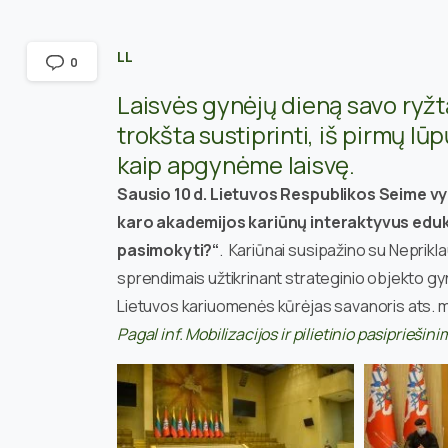
LL
0
Laisvės gynėjų dieną savo ryžt
trokšta sustiprinti, iš pirmų lū
kaip apgynėme laisvę.
Sausio 10 d. Lietuvos Respublikos Seime v
karo akademijos kariūnų interaktyvus eduka
pasimokyti?“
. Kariūnai susipažino su Neprikla
sprendimais užtikrinant strateginio objekto gy
Lietuvos kariuomenės kūrėjas savanoris ats.
Pagal inf. Mobilizacijos ir pilietinio pasiprieš