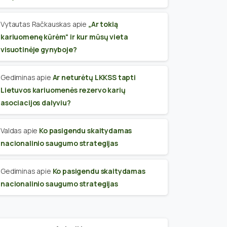
Vytautas Račkauskas
apie
„Ar tokią
kariuomenę kūrėm“ ir kur mūsų vieta
visuotinėje gynyboje?
Gediminas
apie
Ar neturėtų LKKSS tapti
Lietuvos kariuomenės rezervo karių
asociacijos dalyviu?
Valdas
apie
Ko pasigendu skaitydamas
nacionalinio saugumo strategijas
Gediminas
apie
Ko pasigendu skaitydamas
nacionalinio saugumo strategijas