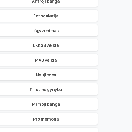
Antroji banga
Fotogalerija
Išgyvenimas
LKKSS veikla
MAS veikla
Naujienos
Pilietinė gynyba
Pirmoji banga
Pro memoria