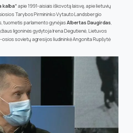
a kalba“
apie 1991-aisiais iškovotą laisvę, apie lietuvių
usiosios Tarybos Pirmininko Vytauto Landsbergio
s, tuometis parlamento gynėjas
Albertas Daugirdas
,
žiaus ligoninės gydytoja Irena Degutienė, Lietuvos
13-osios sovietų agresijos liudininkė Angonita Rupšytė