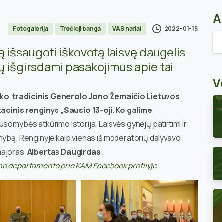
A
2022-01-15
Fotogalerija
Trečioji banga
VAS nariai
Ar
ą išsaugoti iškovotą laisvę daugelis
pų išgirsdami pasakojimus apie tai
V
yko tradicinis Generolo Jono Žemaičio Lietuvos
cinis renginys „Sausio 13-oji. Ko galime
usomybės atkūrimo istorija, Laisvės gynėjų patirtimi ir
nybą. Renginyje kaip vienas iš moderatorių dalyvavo
 majoras
Albertas Daugirdas
.
inimo departamento prie KAM Facebook profilyje