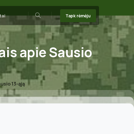
Tapk rėmėju
tai
Search
ais
apie
Sausio
ausio 13-ąją