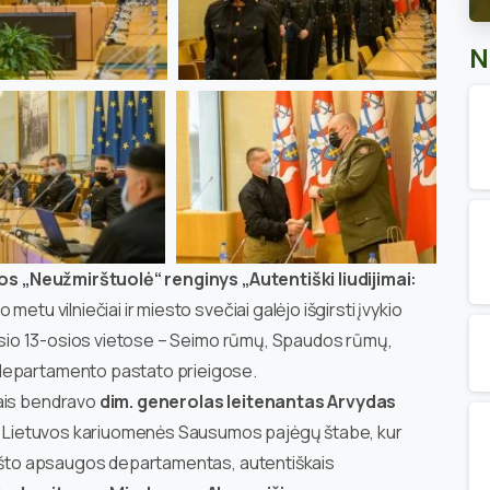
N
yvos „Neužmirštuolė“ renginys „Autentiški liudijimai:
io metu vilniečiai ir miesto svečiai galėjo išgirsti įvykio
Sausio 13-osios vietose – Seimo rūmų, Spaudos rūmų,
 departamento pastato prieigose.
jais bendravo
dim. generolas leitenantas Arvydas
. Lietuvos kariuomenės Sausumos pajėgų štabe, kur
Krašto apsaugos departamentas, autentiškais