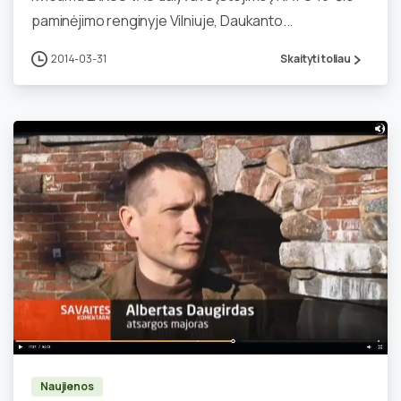
paminėjimo renginyje Vilniuje, Daukanto...
2014-03-31
Skaityti toliau
0
Naujienos