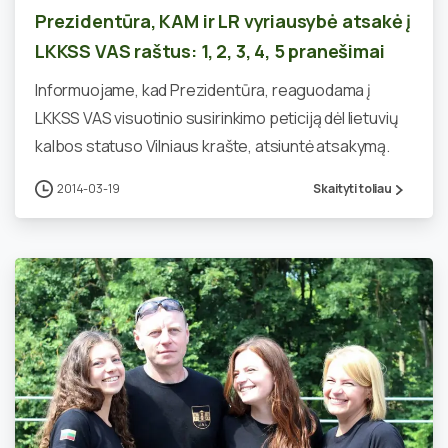
Prezidentūra, KAM ir LR vyriausybė atsakė į
LKKSS VAS raštus: 1, 2, 3, 4, 5 pranešimai
Informuojame, kad Prezidentūra, reaguodama į
LKKSS VAS visuotinio susirinkimo peticiją dėl lietuvių
kalbos statuso Vilniaus krašte, atsiuntė atsakymą.
2014-03-19
Skaityti toliau