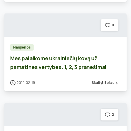
0
Naujienos
Mes palaikome ukrainiečių kovą už
pamatines vertybes: 1, 2, 3 pranešimai
2014-02-19
Skaityti toliau
2