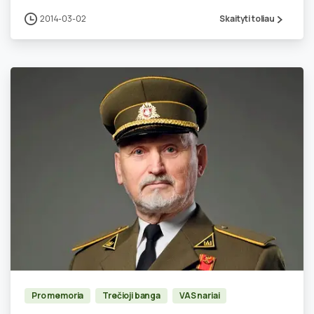
2014-03-02
Skaityti toliau
1
Pro memoria
Trečioji banga
VAS nariai