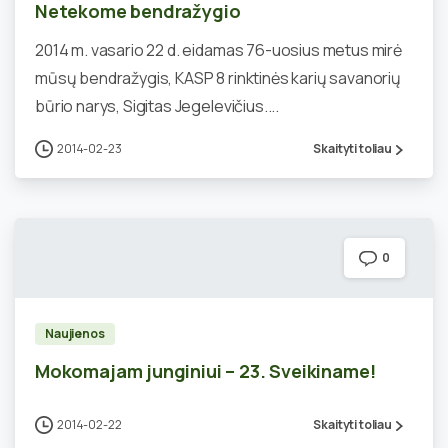
Netekome bendražygio
2014 m. vasario 22 d. eidamas 76-uosius metus mirė
mūsų bendražygis, KASP 8 rinktinės karių savanorių
būrio narys, Sigitas Jegelevičius....
2014-02-23
Skaityti toliau
0
Naujienos
Mokomajam junginiui – 23. Sveikiname!
2014-02-22
Skaityti toliau