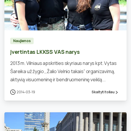
0
Naujienos
Įvertintas LKKSS VAS narys
2013 m. Vilniaus apskrities skyriaus narys kpt. Vytas
Šareika už žygio ,,Žalio Velnio takais” organizavimą,
aktyvią visuomeninę ir bendruomeninę veiklą...
2014-03-19
Skaityti toliau