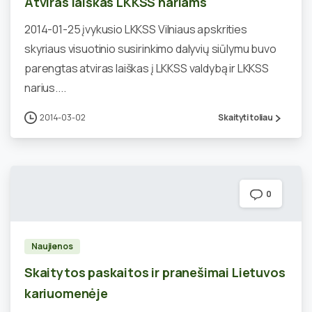
Atviras laiškas LKKSS nariams
2014-01-25 įvykusio LKKSS Vilniaus apskrities
skyriaus visuotinio susirinkimo dalyvių siūlymu buvo
parengtas atviras laiškas į LKKSS valdybą ir LKKSS
narius....
2014-03-02
Skaityti toliau
0
Naujienos
Skaitytos paskaitos ir pranešimai Lietuvos
kariuomenėje