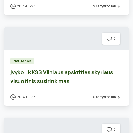
2014-01-28
Skaityti toliau
0
Naujienos
Įvyko LKKSS Vilniaus apskrities skyriaus
visuotinis susirinkimas
2014-01-26
Skaityti toliau
0