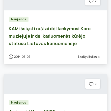
0
Naujienos
KAM išsiųsti raštai dėl lankymosi Karo
muziejuje ir dėl kariuomenės kūrėjo
statuso Lietuvos kariuomenėje
2014-03-05
Skaityti toliau
0
Naujienos