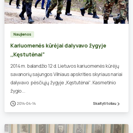
2
Naujienos
Kariuomenės kūrėjai dalyvavo žygyje
,,Kęstutėnai”
2014 m. balandžio 12 d. Lietuvos kariuomenės kūrėjų
savanorių sajungos Vilniaus apskrities skyriaus nariai
dalyvavo pėsčiųjų žygyje „Kęstutėnai“. Kasmetinio
žygio...
2014-04-14
Skaityti toliau