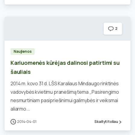
2
Naujienos
Kariuomenės kūrėjas dalinosi patirtimi su
šauliais
2014 m. kovo 31 d. LŠS Karaliaus Mindaugo rinktinės
vadovybės kvietimu pranešimą tema ,,Pasirengimo
nesmurtiniam pasipriešinimui galimybės ir veiksmai
aliarmo...
2014-04-01
Skaityti toliau