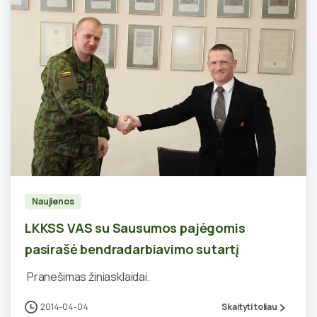
2
Naujienos
LKKSS VAS su Sausumos pajėgomis
pasirašė bendradarbiavimo sutartį
Pranešimas žiniasklaidai.
2014-04-04
Skaityti toliau