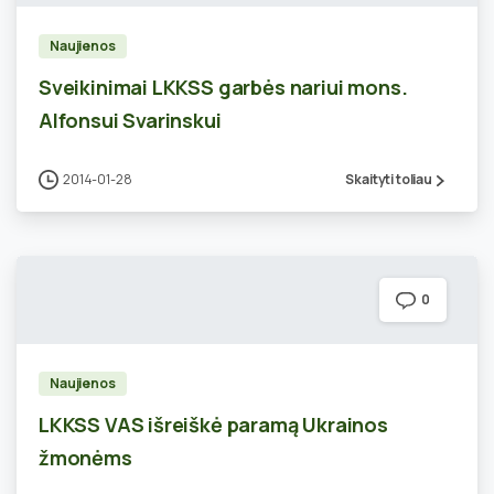
Naujienos
Sveikinimai LKKSS garbės nariui mons.
Alfonsui Svarinskui
2014-01-28
Skaityti toliau
0
Naujienos
LKKSS VAS išreiškė paramą Ukrainos
žmonėms