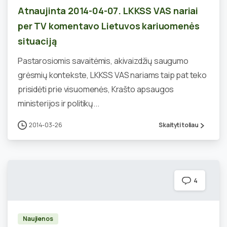
Atnaujinta 2014-04-07. LKKSS VAS nariai
per TV komentavo Lietuvos kariuomenės
situaciją
Pastarosiomis savaitėmis, akivaizdžių saugumo
grėsmių kontekste, LKKSS VAS nariams taip pat teko
prisidėti prie visuomenės, Krašto apsaugos
ministerijos ir politikų...
2014-03-26
Skaityti toliau
4
Naujienos