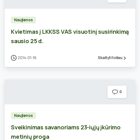
Naujienos
Kvietimas į LKKSS VAS visuotinį susirinkimą
sausio 25 d.
2014-01-16
Skaityti toliau
0
Naujienos
Sveikinimas savanoriams 23-iųjų įkūrimo
metinių proga