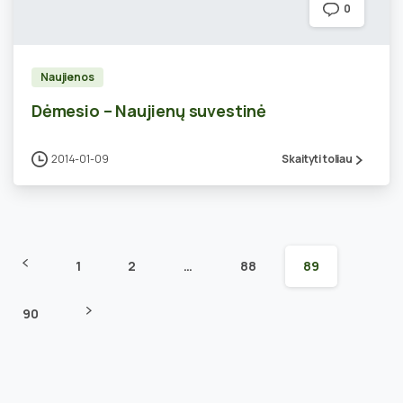
0
Naujienos
Dėmesio – Naujienų suvestinė
2014-01-09
Skaityti toliau
1
2
…
88
89
90