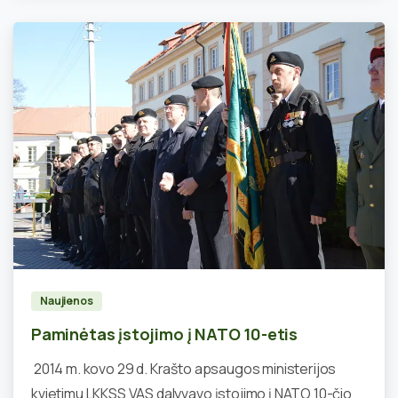
1
Naujienos
Paminėtas įstojimo į NATO 10-etis
2014 m. kovo 29 d. Krašto apsaugos ministerijos
kvietimu LKKSS VAS dalyvavo įstojimo į NATO 10-čio