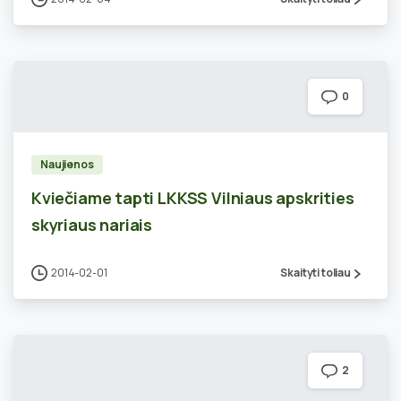
0
Naujienos
Kviečiame tapti LKKSS Vilniaus apskrities
skyriaus nariais
2014-02-01
Skaityti toliau
2