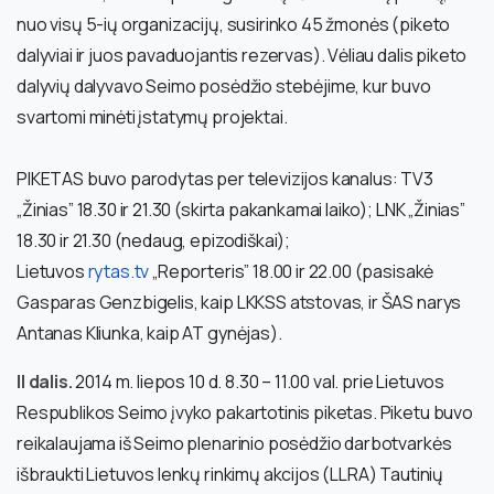
nuo visų 5-ių organizacijų, susirinko 45 žmonės (piketo
dalyviai ir juos pavaduojantis rezervas). Vėliau dalis piketo
dalyvių dalyvavo Seimo posėdžio stebėjime, kur buvo
svartomi minėti įstatymų projektai.
PIKETAS buvo parodytas per televizijos kanalus: TV3
„Žinias” 18.30 ir 21.30 (skirta pakankamai laiko); LNK „Žinias”
18.30 ir 21.30 (nedaug, epizodiškai);
Lietuvos
rytas.tv
„Reporteris” 18.00 ir 22.00 (pasisakė
Gasparas Genzbigelis, kaip LKKSS atstovas, ir ŠAS narys
Antanas Kliunka, kaip AT gynėjas).
II dalis.
2014 m. liepos 10 d. 8.30 – 11.00 val. prie Lietuvos
Respublikos Seimo įvyko pakartotinis piketas. Piketu buvo
reikalaujama iš Seimo plenarinio posėdžio darbotvarkės
išbraukti Lietuvos lenkų rinkimų akcijos (LLRA) Tautinių