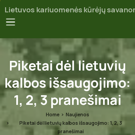
Lietuvos kariuomenės kūrėjų savanor
Piketai
dėl
lietuvių
kalbos
išsaugojimo:
1,
2,
3
pranešimai
Home
Naujienos
Piketai dėl lietuvių kalbos išsaugojimo: 1, 2, 3
pranešimai