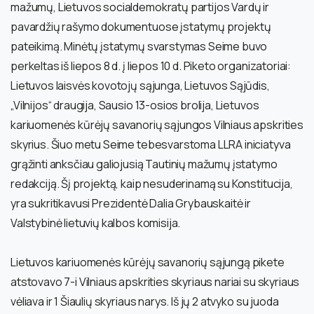
mažumų, Lietuvos socialdemokratų partijos Vardų ir
pavardžių rašymo dokumentuose įstatymų projektų
pateikimą. Minėtų įstatymų svarstymas Seime buvo
perkeltas iš liepos 8 d. į liepos 10 d. Piketo organizatoriai:
Lietuvos laisvės kovotojų sąjunga, Lietuvos Sąjūdis,
„Vilnijos“ draugija, Sausio 13-osios brolija, Lietuvos
kariuomenės kūrėjų savanorių sąjungos Vilniaus apskrities
skyrius. Šiuo metu Seime tebesvarstoma LLRA iniciatyva
grąžinti anksčiau galiojusią Tautinių mažumų įstatymo
redakciją. Šį projektą, kaip nesuderinamą su Konstitucija,
yra sukritikavusi Prezidentė Dalia Grybauskaitė ir
Valstybinė lietuvių kalbos komisija.
Lietuvos kariuomenės kūrėjų savanorių sąjungą pikete
atstovavo 7-i Vilniaus apskrities skyriaus nariai su skyriaus
vėliava ir 1 Šiaulių skyriaus narys. Iš jų 2 atvyko su juoda