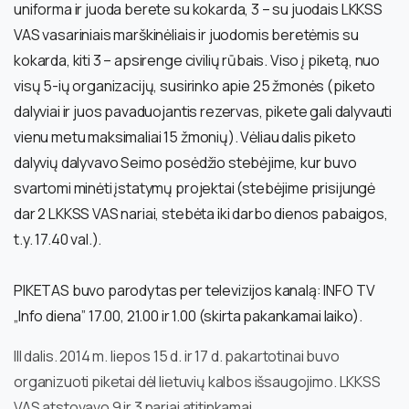
uniforma ir juoda berete su kokarda, 3 – su juodais LKKSS
VAS vasariniais marškinėliais ir juodomis beretėmis su
kokarda, kiti 3 – apsirenge civilių rūbais. Viso į piketą, nuo
visų 5-ių organizacijų, susirinko apie 25 žmonės (piketo
dalyviai ir juos pavaduojantis rezervas, pikete gali dalyvauti
vienu metu maksimaliai 15 žmonių). Vėliau dalis piketo
dalyvių dalyvavo Seimo posėdžio stebėjime, kur buvo
svartomi minėti įstatymų projektai (stebėjime prisijungė
dar 2 LKKSS VAS nariai, stebėta iki darbo dienos pabaigos,
t.y. 17.40 val.).
PIKETAS buvo parodytas per televizijos kanalą: INFO TV
„Info diena” 17.00, 21.00 ir 1.00 (skirta pakankamai laiko).
III dalis. 2014 m. liepos 15 d. ir 17 d. pakartotinai buvo
organizuoti piketai dėl lietuvių kalbos išsaugojimo. LKKSS
VAS atstovavo 9 ir 3 nariai atitinkamai.