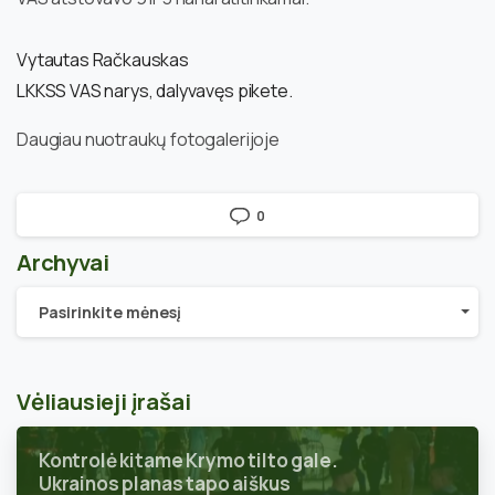
Vytautas Račkauskas
LKKSS VAS narys, dalyvavęs pikete.
Daugiau nuotraukų fotogalerijoje
0
Archyvai
Archyvai
Pasirinkite mėnesį
Vėliausieji įrašai
Kontrolė kitame Krymo tilto gale.
Ukrainos planas tapo aiškus