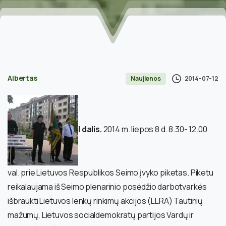
Albertas
2014-07-12
Naujienos
I dalis.
2014 m. liepos 8 d. 8.30- 12.00
val. prie Lietuvos Respublikos Seimo įvyko piketas. Piketu
reikalaujama iš Seimo plenarinio posėdžio darbotvarkės
išbraukti Lietuvos lenkų rinkimų akcijos (LLRA) Tautinių
mažumų, Lietuvos socialdemokratų partijos Vardų ir