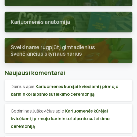
Kariuomenės anatomija
Sveikiname rugpjūtį gimtadienius
švenčiančius skyriaus narius
Naujausi komentarai
Dainius
apie
Kariuomenės kūrėjai kviečiami į pirmojo
karininko laipsnio suteikimo ceremoniją
Gediminas Juškevičius
apie
Kariuomenės kūrėjai
kviečiami į pirmojo karininko laipsnio suteikimo
ceremoniją