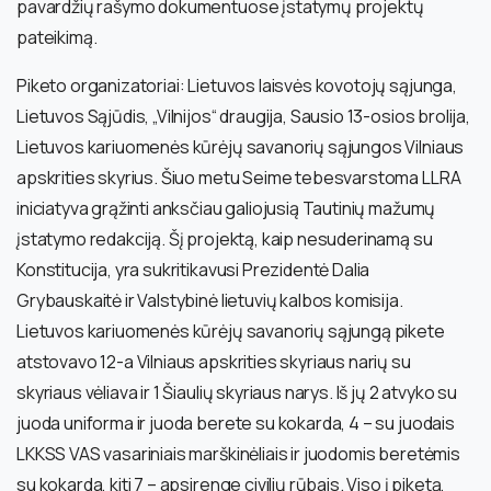
pavardžių rašymo dokumentuose įstatymų projektų
pateikimą.
Piketo organizatoriai: Lietuvos laisvės kovotojų sąjunga,
Lietuvos Sąjūdis, „Vilnijos“ draugija, Sausio 13-osios brolija,
Lietuvos kariuomenės kūrėjų savanorių sąjungos Vilniaus
apskrities skyrius. Šiuo metu Seime tebesvarstoma LLRA
iniciatyva grąžinti anksčiau galiojusią Tautinių mažumų
įstatymo redakciją. Šį projektą, kaip nesuderinamą su
Konstitucija, yra sukritikavusi Prezidentė Dalia
Grybauskaitė ir Valstybinė lietuvių kalbos komisija.
Lietuvos kariuomenės kūrėjų savanorių sąjungą pikete
atstovavo 12-a Vilniaus apskrities skyriaus narių su
skyriaus vėliava ir 1 Šiaulių skyriaus narys. Iš jų 2 atvyko su
juoda uniforma ir juoda berete su kokarda, 4 – su juodais
LKKSS VAS vasariniais marškinėliais ir juodomis beretėmis
su kokarda, kiti 7 – apsirenge civilių rūbais. Viso į piketą,