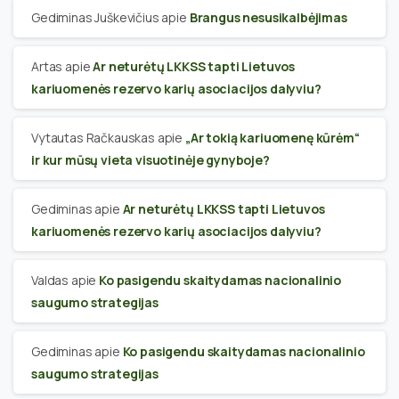
Gediminas Juškevičius
apie
Brangus nesusikalbėjimas
Artas
apie
Ar neturėtų LKKSS tapti Lietuvos
kariuomenės rezervo karių asociacijos dalyviu?
Vytautas Račkauskas
apie
„Ar tokią kariuomenę kūrėm“
ir kur mūsų vieta visuotinėje gynyboje?
Gediminas
apie
Ar neturėtų LKKSS tapti Lietuvos
kariuomenės rezervo karių asociacijos dalyviu?
Valdas
apie
Ko pasigendu skaitydamas nacionalinio
saugumo strategijas
Gediminas
apie
Ko pasigendu skaitydamas nacionalinio
saugumo strategijas