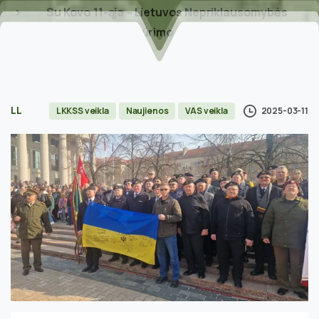
Su Kovo 11-ąja – Lietuvos Nepriklausomybės
atkūrimo diena!
LL
2025-03-11
LKKSS veikla
Naujienos
VAS veikla