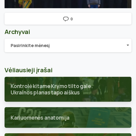
0
Archyvai
Archyvai
Pasirinkite mėnesį
Vėliausieji įrašai
Kontrolė kitame Krymo tilto gale.
Ukrainos planas tapo aiškus
Kariuomenės anatomija