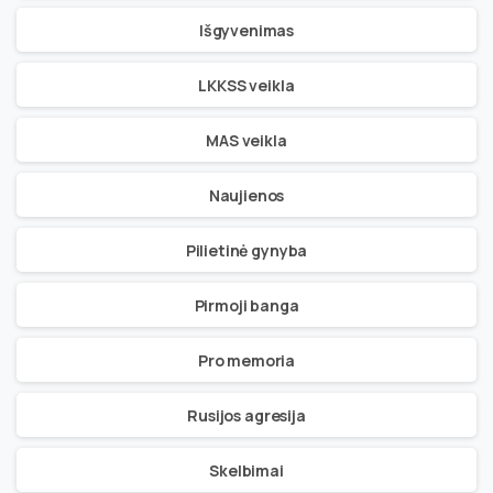
Išgyvenimas
LKKSS veikla
MAS veikla
Naujienos
Pilietinė gynyba
Pirmoji banga
Pro memoria
Rusijos agresija
Skelbimai