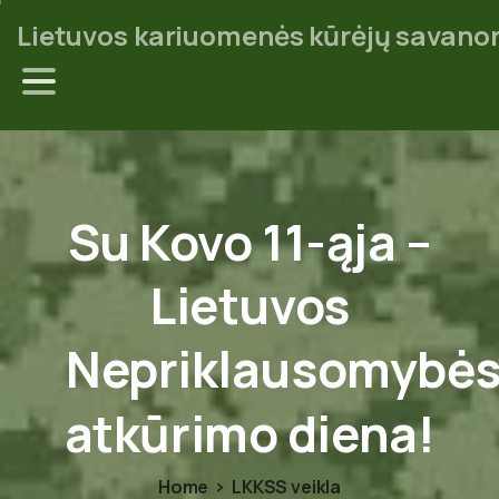
Lietuvos kariuomenės kūrėjų savanor
Su
Kovo
11-ąja
–
Lietuvos
Nepriklausomybė
atkūrimo
diena!
Home
LKKSS veikla