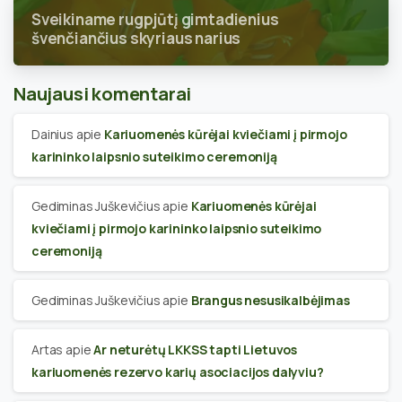
Sveikiname rugpjūtį gimtadienius
švenčiančius skyriaus narius
Naujausi komentarai
Dainius
apie
Kariuomenės kūrėjai kviečiami į pirmojo
karininko laipsnio suteikimo ceremoniją
Gediminas Juškevičius
apie
Kariuomenės kūrėjai
kviečiami į pirmojo karininko laipsnio suteikimo
ceremoniją
Gediminas Juškevičius
apie
Brangus nesusikalbėjimas
Artas
apie
Ar neturėtų LKKSS tapti Lietuvos
kariuomenės rezervo karių asociacijos dalyviu?