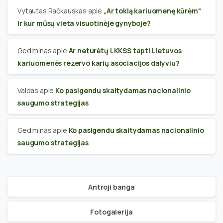
Vytautas Račkauskas
apie
„Ar tokią kariuomenę kūrėm“
ir kur mūsų vieta visuotinėje gynyboje?
Gediminas
apie
Ar neturėtų LKKSS tapti Lietuvos
kariuomenės rezervo karių asociacijos dalyviu?
Valdas
apie
Ko pasigendu skaitydamas nacionalinio
saugumo strategijas
Gediminas
apie
Ko pasigendu skaitydamas nacionalinio
saugumo strategijas
Antroji banga
Fotogalerija