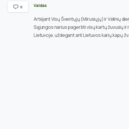
Valdas
0
Artėjant Visų Šventųjų (Mirusiųjų) ir Vėlinių di
Sąjungos narius pagerbti visų kartų žuvusių ir m
Lietuvoje, uždegant ant Lietuvos karių kapų žva