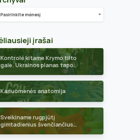
chyvai
Pasirinkite mėnesį
ėliausieji įrašai
Kontrolė kitame Krymo tilto
gale. Ukrainos planas tapo
aiškus
Kariuomenės anatomija
Sveikiname rugpjūtį
gimtadienius švenčiančius
skyriaus narius