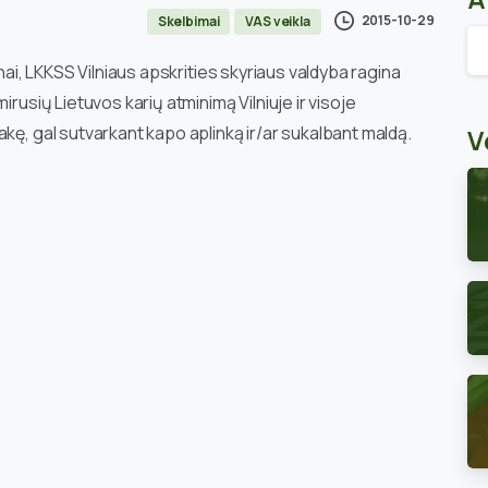
2015-10-29
Skelbimai
VAS veikla
Ar
enai, LKKSS Vilniaus apskrities skyriaus valdyba ragina
irusių Lietuvos karių atminimą Vilniuje ir visoje
kę, gal sutvarkant kapo aplinką ir/ar sukalbant maldą.
V