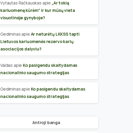
Vytautas Račkauskas
apie
„Ar tokią
kariuomenę kūrėm“ ir kur mūsų vieta
visuotinėje gynyboje?
Gediminas
apie
Ar neturėtų LKKSS tapti
Lietuvos kariuomenės rezervo karių
asociacijos dalyviu?
Valdas
apie
Ko pasigendu skaitydamas
nacionalinio saugumo strategijas
Gediminas
apie
Ko pasigendu skaitydamas
nacionalinio saugumo strategijas
Antroji banga