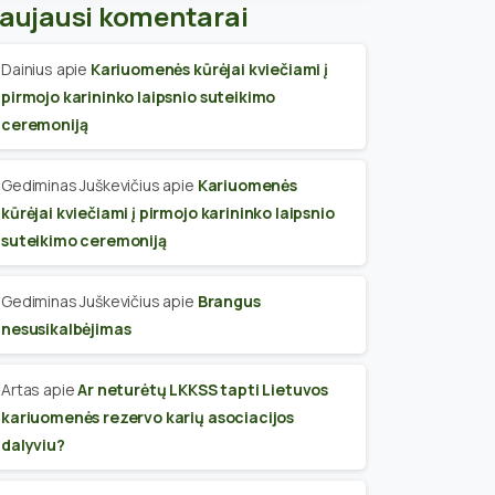
aujausi komentarai
Dainius
apie
Kariuomenės kūrėjai kviečiami į
pirmojo karininko laipsnio suteikimo
ceremoniją
Gediminas Juškevičius
apie
Kariuomenės
kūrėjai kviečiami į pirmojo karininko laipsnio
suteikimo ceremoniją
Gediminas Juškevičius
apie
Brangus
nesusikalbėjimas
Artas
apie
Ar neturėtų LKKSS tapti Lietuvos
kariuomenės rezervo karių asociacijos
dalyviu?