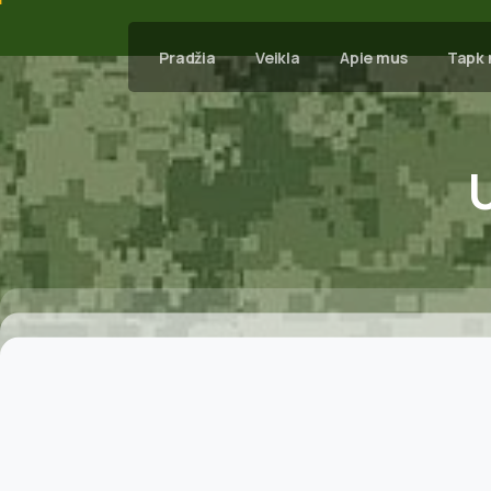
Pradžia
Veikla
Apie mus
Tapk 