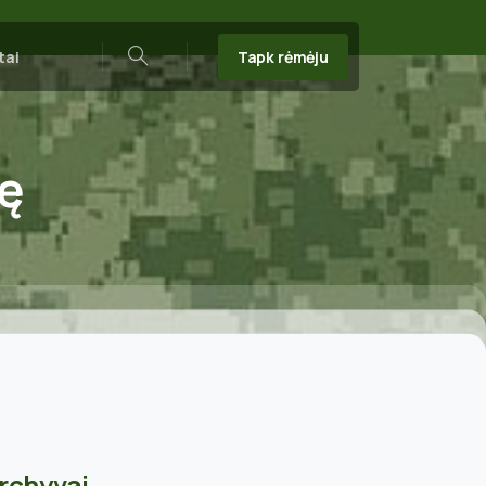
Tapk rėmėju
tai
Search
ę
rchyvai