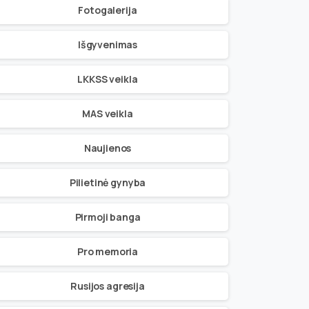
Fotogalerija
Išgyvenimas
LKKSS veikla
MAS veikla
Naujienos
Pilietinė gynyba
Pirmoji banga
Pro memoria
Rusijos agresija