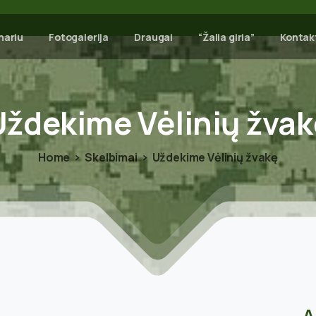
nariu
Fotogalerija
Draugai
“Žalia giria”
Kontak
Uždekime
Vėlinių
žvak
Home
Skelbimai
Uždekime Vėlinių žvakę
A