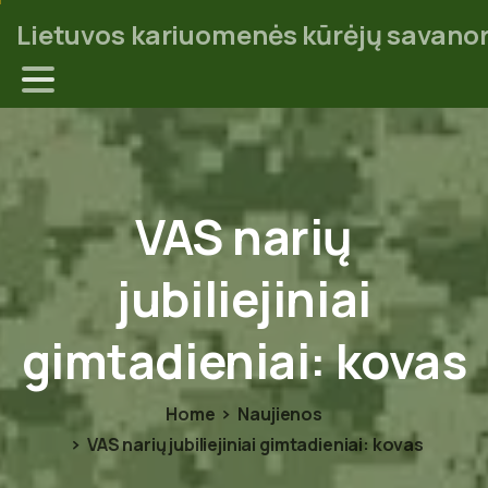
Lietuvos kariuomenės kūrėjų savanor
VAS
narių
jubiliejiniai
gimtadieniai:
kovas
Home
Naujienos
VAS narių jubiliejiniai gimtadieniai: kovas