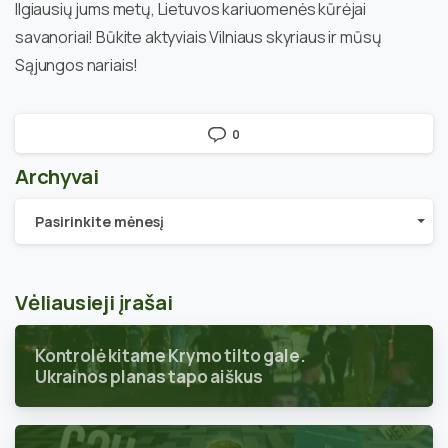
Ilgiausių jums metų, Lietuvos kariuomenės kūrėjai
savanoriai! Būkite aktyviais Vilniaus skyriaus ir mūsų
Sąjungos nariais!
0
Archyvai
Archyvai
Pasirinkite mėnesį
Vėliausieji įrašai
Kontrolė kitame Krymo tilto gale.
Ukrainos planas tapo aiškus