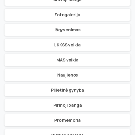
Fotogalerija
Išgyvenimas
LKKSS veikla
MAS veikla
Naujienos
Pilietinė gynyba
Pirmoji banga
Pro memoria