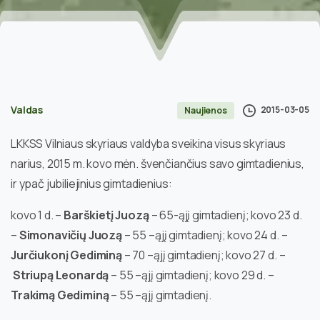
Valdas
2015-03-05
Naujienos
LKKSS Vilniaus skyriaus valdyba sveikina visus skyriaus
narius, 2015 m. kovo mėn. švenčiančius savo gimtadienius,
ir ypač jubiliejinius gimtadienius:
kovo 1 d. –
Barškietį Juozą
– 65-ąjį gimtadienį; kovo 23 d.
–
Simonavičių Juozą
– 55 –ąjį gimtadienį; kovo 24 d. –
Jurčiukonį Gediminą
– 70 –ąjį gimtadienį; kovo 27 d. –
Striupą Leonardą
– 55 –ąjį gimtadienį; kovo 29 d. –
Trakimą Gediminą
– 55 –ąjį gimtadienį.