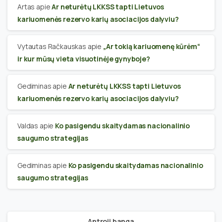
Artas
apie
Ar neturėtų LKKSS tapti Lietuvos
kariuomenės rezervo karių asociacijos dalyviu?
Vytautas Račkauskas
apie
„Ar tokią kariuomenę kūrėm“
ir kur mūsų vieta visuotinėje gynyboje?
Gediminas
apie
Ar neturėtų LKKSS tapti Lietuvos
kariuomenės rezervo karių asociacijos dalyviu?
Valdas
apie
Ko pasigendu skaitydamas nacionalinio
saugumo strategijas
Gediminas
apie
Ko pasigendu skaitydamas nacionalinio
saugumo strategijas
Antroji banga