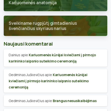
Kariuomenės anatomija
Sveikiname rugpjūtį gimtadienius
švenčiančius skyriaus narius
Naujausi komentarai
Dainius
apie
Kariuomenės kūrėjai kviečiami į pirmojo
karininko laipsnio suteikimo ceremoniją
Gediminas Juškevičius
apie
Kariuomenės kūrėjai
kviečiami į pirmojo karininko laipsnio suteikimo
ceremoniją
Gediminas Juškevičius
apie
Brangus nesusikalbėjimas