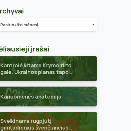
rchyvai
chyvai
Pasirinkite mėnesį
ėliausieji įrašai
Kontrolė kitame Krymo tilto
gale. Ukrainos planas tapo
aiškus
Kariuomenės anatomija
Sveikiname rugpjūtį
gimtadienius švenčiančius