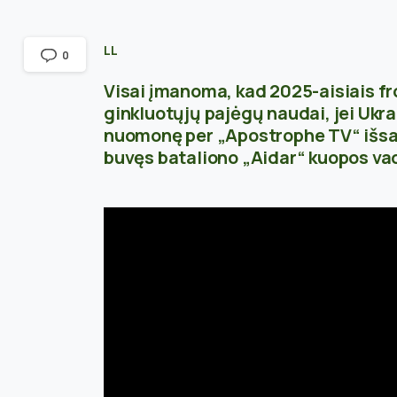
LL
0
Visai įmanoma, kad 2025-aisiais fr
ginkluotųjų pajėgų naudai, jei Ukr
nuomonę per „Apostrophe TV“ išsak
buvęs bataliono „Aidar“ kuopos va