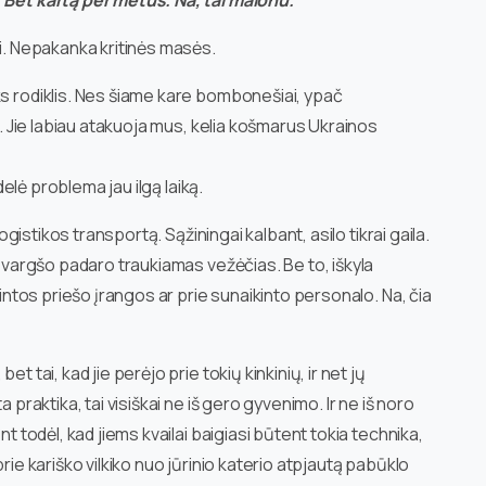
. Bet kartą per metus. Na, tai malonu.
ri. Nepakanka kritinės masės.
ks rodiklis. Nes šiame kare bombonešiai, ypač
nį. Jie labiau atakuoja mus, kelia košmarus Ukrainos
idelė problema jau ilgą laiką.
logistikos transportą. Sąžiningai kalbant, asilo tikrai gaila.
i vargšo padaro traukiamas vežėčias. Be to, iškyla
kintos priešo įrangos ar prie sunaikinto personalo. Na, čia
t tai, kad jie perėjo prie tokių kinkinių, ir net jų
 praktika, tai visiškai ne iš gero gyvenimo. Ir ne iš noro
nt todėl, kad jiems kvailai baigiasi būtent tokia technika,
na prie kariško vilkiko nuo jūrinio katerio atpjautą pabūklo