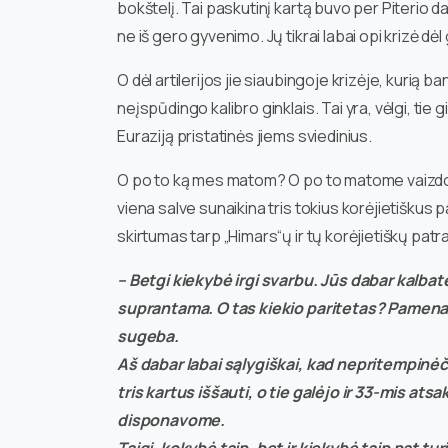
bokštelį. Tai paskutinį kartą buvo per Piterio d
ne iš gero gyvenimo. Jų tikrai labai opi krizė dėl
O dėl artilerijos jie siaubingoje krizėje, kurią b
neįspūdingo kalibro ginklais. Tai yra, vėlgi, tie 
Euraziją pristatinės jiems sviedinius.
O po to ką mes matom? O po to matome vaizdo įr
viena salve sunaikina tris tokius korėjietiškus pa
skirtumas tarp „Himars“ų ir tų korėjietiškų patr
– Betgi kiekybė irgi svarbu. Jūs dabar kalbat
suprantama. O tas kiekio paritetas? Pamenat
sugeba.
Aš dabar labai sąlygiškai, kad nepritempinėči
tris kartus iššauti, o tie galėjo ir 33-mis ats
disponavome.