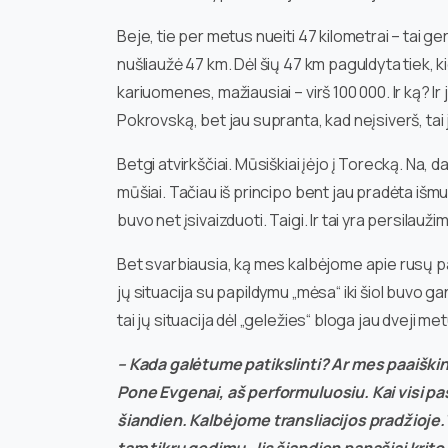
Beje, tie per metus nueiti 47 kilometrai – tai ge
nušliaužė 47 km. Dėl šių 47 km paguldyta tiek, 
kariuomenes, mažiausiai – virš 100 000. Ir ką? Ir j
Pokrovską, bet jau supranta, kad neįsiverš, tai 
Betgi atvirkščiai. Mūsiškiai įėjo į Torecką. Na, da
mūšiai. Tačiau iš principo bent jau pradėta iš
buvo net įsivaizduoti. Taigi. Ir tai yra persilauži
Bet svarbiausia, ką mes kalbėjome apie rusų p
jų situacija su papildymu „mėsa“ iki šiol buvo g
tai jų situacija dėl „geležies“ bloga jau dveji metu
– Kada galėtume patikslinti? Ar mes paaišk
Pone Evgenai, aš performuluosiu. Kai visi pa
šiandien. Kalbėjome transliacijos pradžioje.