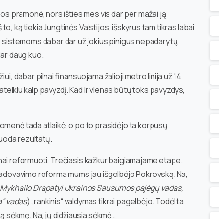
ybos pramonė, nors išties mes vis dar per mažai ją
o, ką tiekia Jungtinės Valstijos, išskyrus tam tikras labai
t“ sistemoms dabar dar už jokius pinigus nepadarytų,
 dar daug kuo.
ui, dabar pilnai finansuojama žalioji metro linija už 14
pateikiu kaip pavyzdį. Kad ir vienas būtų toks pavyzdys,
omenė tada atlaikė, o po to prasidėjo ta korpusų
duoda rezultatų.
 pilnai reformuoti. Trečiasis kažkur baigiamajame etape.
a vadovavimo reforma mums jau išgelbėjo Pokrovską. Na,
 Mykhailo Drapatyi Ukrainos Sausumos pajėgų vadas,
a“ vadas
) „rankinis“ valdymas tikrai pagelbėjo. Todėl ta
sią sėkmę. Na, jų didžiausia sėkmė…