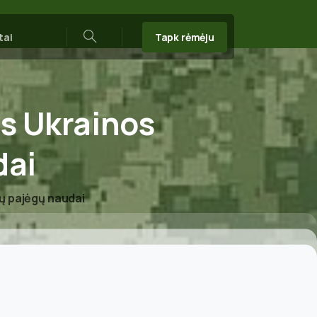
Tapk rėmėju
tai
Search
is
Ukrainos
dai
jų pajėgų naudai