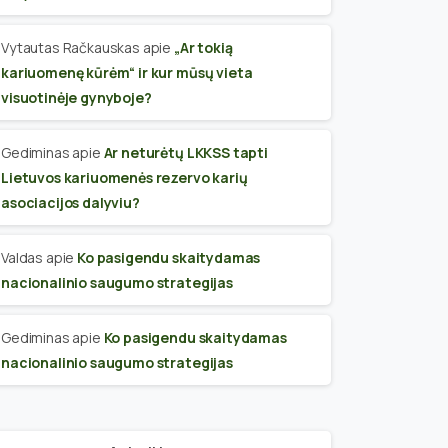
Vytautas Račkauskas
apie
„Ar tokią
kariuomenę kūrėm“ ir kur mūsų vieta
visuotinėje gynyboje?
Gediminas
apie
Ar neturėtų LKKSS tapti
Lietuvos kariuomenės rezervo karių
asociacijos dalyviu?
Valdas
apie
Ko pasigendu skaitydamas
nacionalinio saugumo strategijas
Gediminas
apie
Ko pasigendu skaitydamas
nacionalinio saugumo strategijas