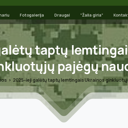
nariu
Fotogalerija
Draugai
“Žalia giria”
Kontak
galėtų
taptų
lemtinga
nkluotųjų
pajėgų
nau
nos
2025-ieji galėtų taptų lemtingais Ukrainos ginkluotų