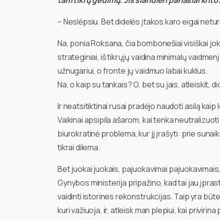
tam tikrų gedimų. Jis šiandien panašiai krito
– Neslėpsiu. Bet didelės įtakos karo eigai netu
Na, ponia Roksana, čia bombonešiai visiškai jo
strateginiai, iš tikrųjų vaidina minimalų vaidme
užnugariui, o fronte jų vaidmuo labai kuklus.
Na, o kaip su tankais? O, bet su jais, atleiskit, d
Ir neatsitiktinai rusai pradėjo naudoti asilą kaip 
Vaikinai apsipila ašarom, kai tenka neutralizuot
biurokratinė problema, kur jį įrašyti: prie sunai
tikrai dilema.
Bet juokai juokais, pajuokavimai pajuokavimais, be
Gynybos ministerija pripažino, kad tai jau įprasta
vaidinti istorines rekonstrukcijas. Taip yra būte
kuri važiuoja, ir, atleisk man plepiui, kai priviri