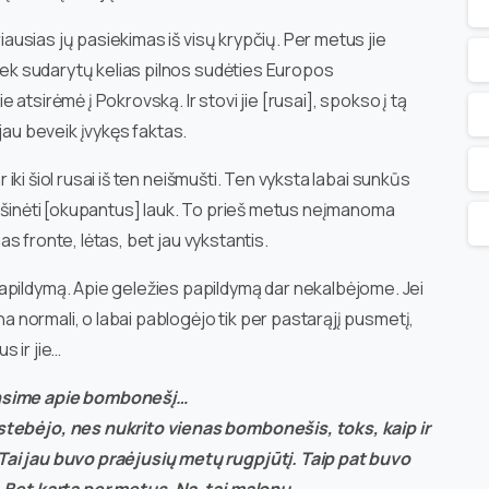
riausias jų pasiekimas iš visų krypčių. Per metus jie
kiek sudarytų kelias pilnos sudėties Europos
ie atsirėmė į Pokrovską. Ir stovi jie [rusai], spokso į tą
jau beveik įvykęs faktas.
r iki šiol rusai iš ten neišmušti. Ten vyksta labai sunkūs
mušinėti [okupantus] lauk. To prieš metus neįmanoma
mas fronte, lėtas, bet jau vykstantis.
apildymą. Apie geležies papildymą dar nekalbėjome. Jei
ana normali, o labai pablogėjo tik per pastarąjį pusmetį,
s ir jie…
insime apie bombonešį…
stebėjo, nes nukrito vienas bombonešis, toks, kaip ir
Tai jau buvo praėjusių metų rugpjūtį. Taip pat buvo