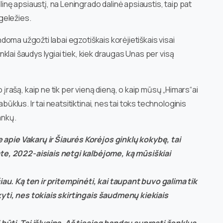
alinę apsiaustį, na Leningrado dalinė apsiaustis, taip pat
 geležies.
andoma užgožti labai egzotiškais korėjietiškais visai
ginklai šaudys lygiai tiek, kiek draugas Unas per visą
ašą, kaip ne tik per vieną dieną, o kaip mūsų „Himars“ai
būklus. Ir tai neatsitiktinai, nes tai toks technologinis
ankų.
e apie Vakarų ir Šiaurės Korėjos ginklų kokybę, tai
e, 2022-aisiais netgi kalbėjome, ką mūsiškiai
au. Ką ten ir pritempinėti, kai taupant buvo galima tik
akyti, nes tokiais skirtingais šaudmenų kiekiais