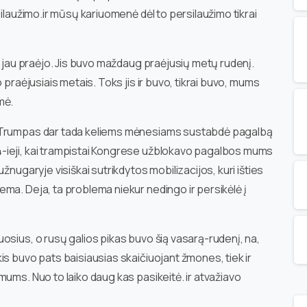
silaužimo.ir mūsų kariuomenė dėl to persilaužimo tikrai
s jau praėjo. Jis buvo maždaug praėjusių metų rudenį.
 praėjusiais metais. Toks jis ir buvo, tikrai buvo, mums
mė.
d Trumpas dar tada keliems mėnesiams sustabdė pagalbą
-ieji, kai trampistai Kongrese užblokavo pagalbos mums
žnugaryje visiškai sutrikdytos mobilizacijos, kuri išties
ma. Deja, ta problema niekur nedingo ir persikėlė į
osius, o rusų galios pikas buvo šią vasarą-rudenį, na,
is buvo pats baisiausias skaičiuojant žmones, tiek ir
ums. Nuo to laiko daug kas pasikeitė. ir atvažiavo