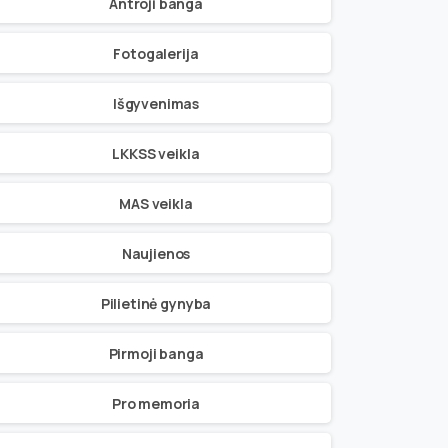
Antroji banga
Fotogalerija
Išgyvenimas
LKKSS veikla
MAS veikla
Naujienos
Pilietinė gynyba
Pirmoji banga
Pro memoria