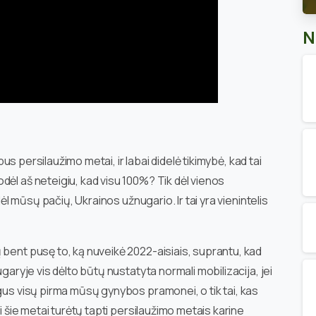
N
 bus persilaužimo metai, ir labai didelė tikimybė, kad tai
dėl aš neteigiu, kad visu 100%? Tik dėl vienos
dėl mūsų pačių, Ukrainos užnugario. Ir tai yra vienintelis
 bent pusę to, ką nuveikė 2022-aisiais, suprantu, kad
ugaryje vis dėlto būtų nustatyta normali mobilizacija, jei
gus visų pirma mūsų gynybos pramonei, o tik tai, kas
ai šie metai turėtų tapti persilaužimo metais karine