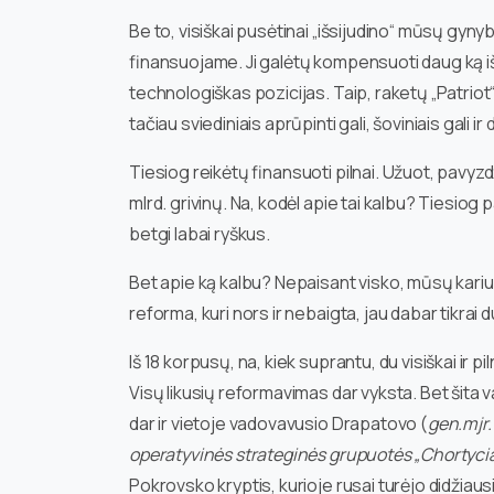
Be to, visiškai pusėtinai „išsijudino“ mūsų gyn
finansuojame. Ji galėtų kompensuoti daug ką iš t
technologiškas pozicijas. Taip, raketų „Patrio
tačiau sviediniais aprūpinti gali, šoviniais gali ir
Tiesiog reikėtų finansuoti pilnai. Užuot, pavyzdži
mlrd. grivinų. Na, kodėl apie tai kalbu? Tiesiog 
betgi labai ryškus.
Bet apie ką kalbu? Nepaisant visko, mūsų kariu
reforma, kuri nors ir nebaigta, jau dabar tikrai 
Iš 18 korpusų, na, kiek suprantu, du visiškai ir
Visų likusių reformavimas dar vyksta. Bet šit
dar ir vietoje vadovavusio Drapatovo (
gen.mjr.
operatyvinės strateginės grupuotės „Chortyci
Pokrovsko kryptis, kurioje rusai turėjo didžiau