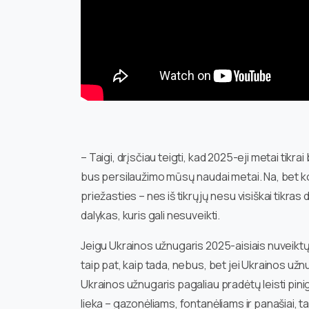
– Taigi, drįsčiau teigti, kad 2025-eji metai tikrai
bus persilaužimo mūsų naudai metai. Na, bet ko
priežasties – nes iš tikrųjų nesu visiškai tikras 
dalykas, kuris gali nesuveikti.
Jeigu Ukrainos užnugaris 2025-aisiais nuveiktų
taip pat, kaip tada, nebus, bet jei Ukrainos užn
Ukrainos užnugaris pagaliau pradėtų leisti pini
lieka – gazonėliams, fontanėliams ir panašiai, t