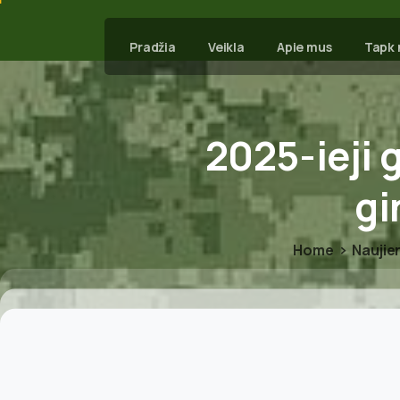
Pradžia
Veikla
Apie mus
Tapk 
2025-ieji
gi
Home
Naujie