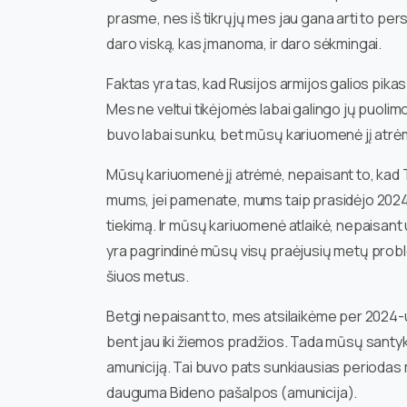
prasme, nes iš tikrųjų mes jau gana arti to per
daro viską, kas įmanoma, ir daro sėkmingai.
Faktas yra tas, kad Rusijos armijos galios pika
Mes ne veltui tikėjomės labai galingo jų puolimo
buvo labai sunku, bet mūsų kariuomenė jį atrė
Mūsų kariuomenė jį atrėmė, nepaisant to, ka
mums, jei pamenate, mums taip prasidėjo 2024
tiekimą. Ir mūsų kariuomenė atlaikė, nepaisant u
yra pagrindinė mūsų visų praėjusių metų proble
šiuos metus.
Betgi nepaisant to, mes atsilaikėme per 2024-u
bent jau iki žiemos pradžios. Tada mūsų santyk
amuniciją. Tai buvo pats sunkiausias periodas m
dauguma Bideno pašalpos (amunicija).