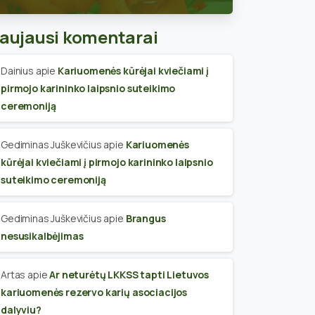
skyriaus narius
aujausi komentarai
Dainius
apie
Kariuomenės kūrėjai kviečiami į
pirmojo karininko laipsnio suteikimo
ceremoniją
Gediminas Juškevičius
apie
Kariuomenės
kūrėjai kviečiami į pirmojo karininko laipsnio
suteikimo ceremoniją
Gediminas Juškevičius
apie
Brangus
nesusikalbėjimas
Artas
apie
Ar neturėtų LKKSS tapti Lietuvos
kariuomenės rezervo karių asociacijos
dalyviu?