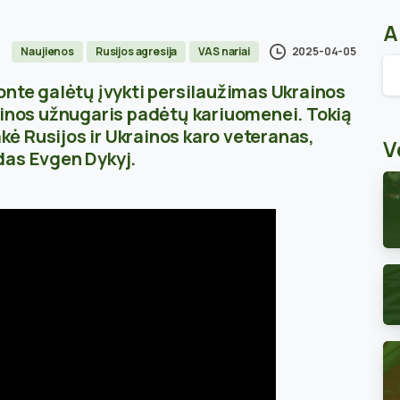
A
2025-04-05
Naujienos
Rusijos agresija
VAS nariai
Ar
onte galėtų įvykti persilaužimas Ukrainos
ainos užnugaris padėtų kariuomenei. Tokią
ė Rusijos ir Ukrainos karo veteranas,
V
das Evgen Dykyj.