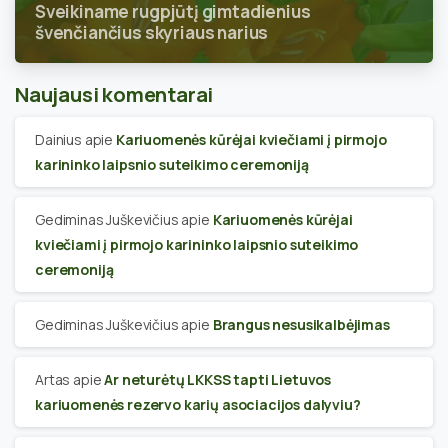
Sveikiname rugpjūtį gimtadienius
švenčiančius skyriaus narius
Naujausi komentarai
Dainius
apie
Kariuomenės kūrėjai kviečiami į pirmojo
karininko laipsnio suteikimo ceremoniją
Gediminas Juškevičius
apie
Kariuomenės kūrėjai
kviečiami į pirmojo karininko laipsnio suteikimo
ceremoniją
Gediminas Juškevičius
apie
Brangus nesusikalbėjimas
Artas
apie
Ar neturėtų LKKSS tapti Lietuvos
kariuomenės rezervo karių asociacijos dalyviu?