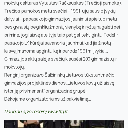
mokslų daktaras Vytautas Račkauskas (Trečioji pamoka).
Trečios pamokos metu svečiai – 1991-ųjų sausio įvykių
dalyviai – papasakojo gimnazijos jaunimui apie tuo metu
besigynusių beginklių žmonių vienybę ir ryžtą nugalėti bei
priminė, jog laisvę ateityje taip pat gali tekti ginti… Todėl ir
pasakojo LK kūrėjai savanoriai jaunimui, kad jie žinotų –
laisvę įmanoma apginti… ką ir parodė 1991 m. įvykiai…
Gimnazijos aktų salėje svečių klausėsi 200 gimnazistų ir
mokytojų.
Renginį organizavo Šalčininkų Lietuvos tūkstantmečio
gimnazijos projektinės dienos „Lietuvos kovų už laisvę
istoriją prisimenant“ organizacinė grupė.
Dėkojame organizatoriams už pakvietimą…
Daugiau apie renginį www.ltg.lt