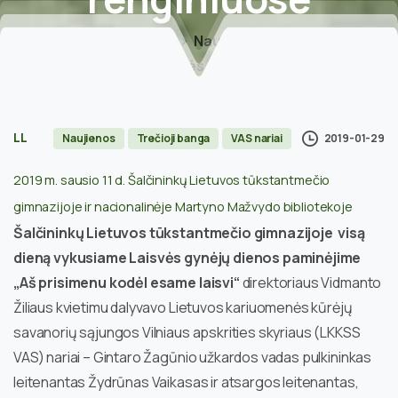
Home
Naujienos
Dar apie kariuomenės kūrėjus Laisvės gynėjų
dienos renginiuose
LL
2019-01-29
Naujienos
Trečioji banga
VAS nariai
2019 m. sausio 11 d. Šalčininkų Lietuvos tūkstantmečio
gimnazijoje ir nacionalinėje Martyno Mažvydo bibliotekoje
Šalčininkų Lietuvos tūkstantmečio gimnazijoje visą
dieną vykusiame Laisvės gynėjų dienos paminėjime
„Aš prisimenu kodėl esame laisvi“
direktoriaus Vidmanto
Žiliaus kvietimu dalyvavo Lietuvos kariuomenės kūrėjų
savanorių sąjungos Vilniaus apskrities skyriaus (LKKSS
VAS) nariai – Gintaro Žagūnio užkardos vadas pulkininkas
leitenantas Žydrūnas Vaikasas ir atsargos leitenantas,