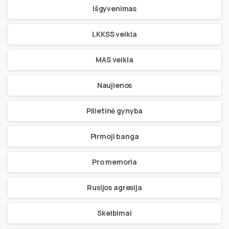
Išgyvenimas
LKKSS veikla
MAS veikla
Naujienos
Pilietinė gynyba
Pirmoji banga
Pro memoria
Rusijos agresija
Skelbimai