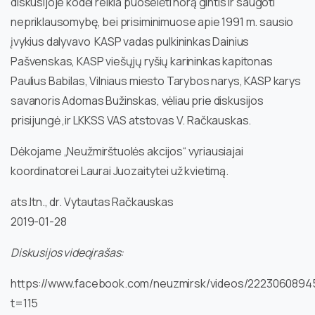
diskusijoje kodėl reikia puoselėti norą gintis ir saugoti
nepriklausomybę, bei prisiminimuose apie 1991 m. sausio
įvykius dalyvavo KASP vadas pulkininkas Dainius
Pašvenskas, KASP viešųjų ryšių karininkas kapitonas
Paulius Babilas, Vilniaus miesto Tarybos narys, KASP karys
savanoris Adomas Bužinskas, vėliau prie diskusijos
prisijungė ,ir LKKSS VAS atstovas V. Račkauskas.
Dėkojame „Neužmirštuolės akcijos“ vyriausiajai
koordinatorei Laurai Juozaitytei už kvietimą.
ats.ltn., dr. Vytautas Račkauskas
2019-01-28
Diskusijos videoįrašas:
https://www.facebook.com/neuzmirsk/videos/2223060894
t=115