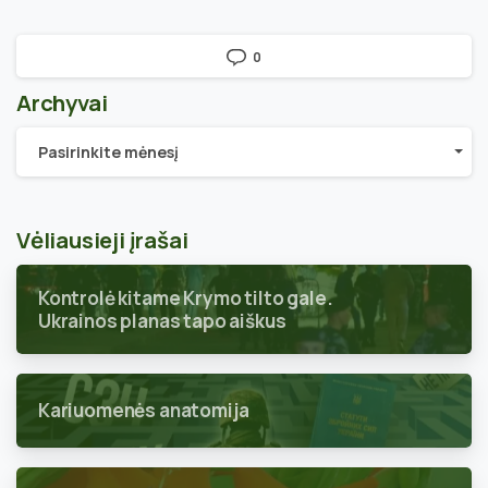
0
Archyvai
Archyvai
Pasirinkite mėnesį
Vėliausieji įrašai
Kontrolė kitame Krymo tilto gale.
Ukrainos planas tapo aiškus
Kariuomenės anatomija