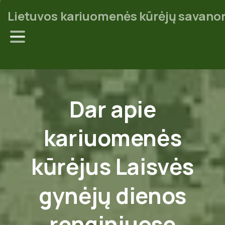
Lietuvos kariuomenės kūrėjų savanor
Dar
apie
kariuomenės
kūrėjus
Laisvės
gynėjų
dienos
renginiuose