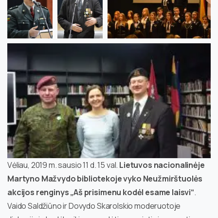
Vėliau, 2019 m. sausio 11 d. 15 val.
Lietuvos nacionalinėje
Martyno Mažvydo bibliotekoje vyko Neužmirštuolės
akcijos renginys „Aš prisimenu kodėl esame laisvi“
.
Vaido Saldžiūno ir Dovydo Skarolskio moderuotoje