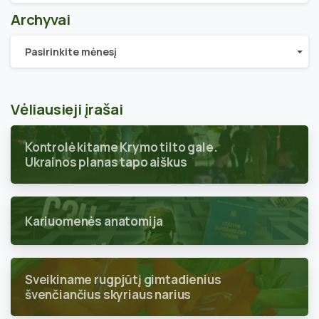
Archyvai
Archyvai
Pasirinkite mėnesį
Vėliausieji įrašai
Kontrolė kitame Krymo tilto gale.
Ukrainos planas tapo aiškus
Kariuomenės anatomija
Sveikiname rugpjūtį gimtadienius
švenčiančius skyriaus narius