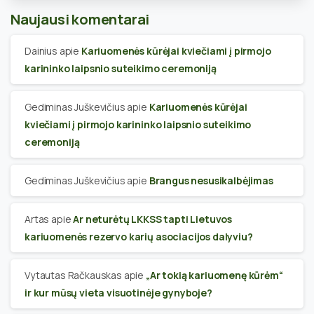
Naujausi komentarai
Dainius
apie
Kariuomenės kūrėjai kviečiami į pirmojo
karininko laipsnio suteikimo ceremoniją
Gediminas Juškevičius
apie
Kariuomenės kūrėjai
kviečiami į pirmojo karininko laipsnio suteikimo
ceremoniją
Gediminas Juškevičius
apie
Brangus nesusikalbėjimas
Artas
apie
Ar neturėtų LKKSS tapti Lietuvos
kariuomenės rezervo karių asociacijos dalyviu?
Vytautas Račkauskas
apie
„Ar tokią kariuomenę kūrėm“
ir kur mūsų vieta visuotinėje gynyboje?