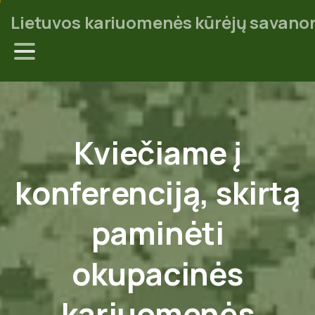
Lietuvos kariuomenės kūrėjų savanor
Kviečiame
į
konferenciją,
skirtą
paminėti
okupacinės
kariuomenės