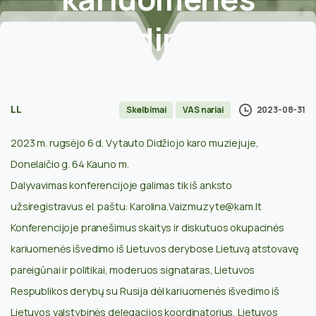
išvedimo
iš
Lietuvos
30-metį
LL
2023-08-31
Skelbimai
VAS nariai
Home
Skelbimai
Kviečiame į konferenciją, skirtą paminėti
2023 m. rugsėjo 6 d. Vytauto Didžiojo karo muziejuje,
okupacinės kariuomenės išvedimo iš Lietuvos 30-
Donelaičio g. 64 Kauno m.
metį
Dalyvavimas konferencijoje galimas tik iš anksto
užsiregistravus el. paštu
: Karolina.Vaizmuzyte@kam.lt
Konferencijoje pranešimus skaitys ir diskutuos okupacinės
kariuomenės išvedimo iš Lietuvos derybose Lietuvą atstovavę
pareigūnai ir politikai, moderuos signataras, Lietuvos
Respublikos derybų su Rusija dėl kariuomenės išvedimo iš
Lietuvos valstybinės delegacijos koordinatorius, Lietuvos