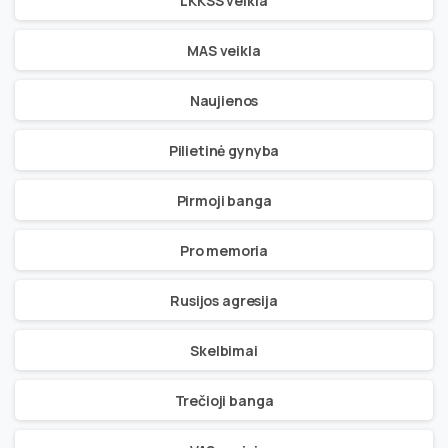
LKKSS veikla
MAS veikla
Naujienos
Pilietinė gynyba
Pirmoji banga
Pro memoria
Rusijos agresija
Skelbimai
Trečioji banga