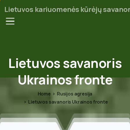
Lietuvos kariuomenės kūrėjų savanor
Lietuvos
savanoris
Ukrainos
fronte
Home
Rusijos agresija
Lietuvos savanoris Ukrainos fronte