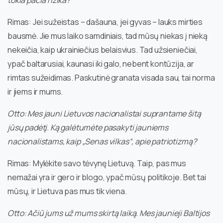
Rimas: Jei sužeistas – dašauna, jei gyvas – lauks mirties
bausmė. Jie mus laiko samdiniais, tad mūsų niekas į nieką
nekeičia, kaip ukrainiečius belaisvius. Tad užsieniečiai,
ypač baltarusiai, kaunasi iki galo, nebent kontūzija, ar
rimtas sužeidimas. Paskutinė granata visada sau, tai norma
ir jiems ir mums.
Otto: Mes jauni Lietuvos nacionalistai suprantame šitą
jūsų padėtį. Ką galėtumėte pasakyti jauniems
nacionalistams, kaip „Senas vilkas“, apie patriotizmą?
Rimas: Mylėkite savo tėvynę Lietuvą. Taip, pas mus
nemažai yra ir gero ir blogo, ypač mūsų politikoje. Bet tai
mūsų, ir Lietuva pas mus tik viena.
Otto: Ačiū jums už mums skirtą laiką. Mes jaunieji Baltijos