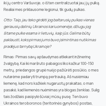
iki jų centro Varšuvoje, o iš ten centralizuotai jau į jų pulką.
Realiai mes priklausome legionui, tik gudų pulkas.
Otto: Taip, jau teko girdėti jog baltarusių pulkas vienas
geriausių dalinių Ukrainos kariuomenėje, džiugu jog
šitame pulke esama ir lietuvių, kaip jūs. Galima būtų
paklausti, koks pirmas jums buvo įsimintinas nutikimas
pradėjus tarnybą Ukrainoje?
Rimas: Pirmas savų apšaudymas atliekant inžinerinę
žvalgybą. Kai iki maršruto pabaigos liko kažkur 100-150
metrų, priedangos grupė nuėjo pažiūrėti posūkio, o mes
nutarėme padaryti trumpą pertrauką. Aš nusiėmiau
liemenę, kad nors kažkiek nugaruotų prakaitas, o man
pasakė, kad liemenės nuėmimas yra blogas ženklas. Sulig
tais žodžiais pasipylė šūviai į mūsų pusę. Ten buvo
Ukrainos teroboronos (teritorinės gynybos) postas,