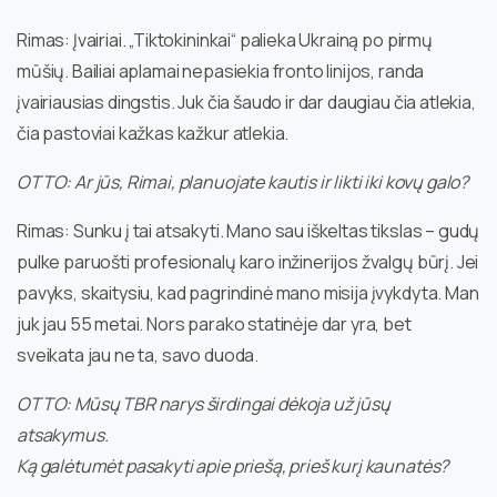
Rimas: Įvairiai. „Tiktokininkai“ palieka Ukrainą po pirmų
mūšių. Bailiai aplamai nepasiekia fronto linijos, randa
įvairiausias dingstis. Juk čia šaudo ir dar daugiau čia atlekia,
čia pastoviai kažkas kažkur atlekia.
OTTO: Ar jūs, Rimai, planuojate kautis ir likti iki kovų galo?
Rimas: Sunku į tai atsakyti. Mano sau iškeltas tikslas – gudų
pulke paruošti profesionalų karo inžinerijos žvalgų būrį. Jei
pavyks, skaitysiu, kad pagrindinė mano misija įvykdyta. Man
juk jau 55 metai. Nors parako statinėje dar yra, bet
sveikata jau ne ta, savo duoda.
OTTO: Mūsų TBR narys širdingai dėkoja už jūsų
atsakymus.
Ką galėtumėt pasakyti apie priešą, prieš kurį kaunatės?