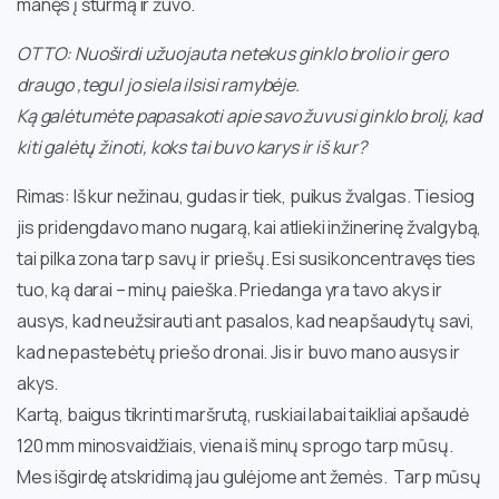
manęs į šturmą ir žuvo.
OTTO: Nuoširdi užuojauta netekus ginklo brolio ir gero
draugo ,tegul jo siela ilsisi ramybėje.
Ką galėtumėte papasakoti apie savo žuvusi ginklo brolį, kad
kiti galėtų žinoti, koks tai buvo karys ir iš kur?
Rimas: Iš kur nežinau, gudas ir tiek, puikus žvalgas. Tiesiog
jis pridengdavo mano nugarą, kai atlieki inžinerinę žvalgybą,
tai pilka zona tarp savų ir priešų. Esi susikoncentravęs ties
tuo, ką darai – minų paieška. Priedanga yra tavo akys ir
ausys, kad neužsirauti ant pasalos, kad neapšaudytų savi,
kad nepastebėtų priešo dronai. Jis ir buvo mano ausys ir
akys.
Kartą, baigus tikrinti maršrutą, ruskiai labai taikliai apšaudė
120 mm minosvaidžiais, viena iš minų sprogo tarp mūsų.
Mes išgirdę atskridimą jau gulėjome ant žemės. Tarp mūsų