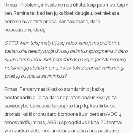
Rimas: Problemų ir kvailumo netrūksta, kaip pas mus, taip ir
ten. Ramina tai, kad ten jų kažkiek daugiau, bet niekada
nereikia nuvertinti priešo. Kas taip mano, daro
nepataisomą klaidą.
OTTO: Man tekę matyti jūsų video, kaip jums prižiūrint,
baltarusiai deaktyvuoja iš rusų paimtus sprogmenis ir daro
siurprizus priešui. Kiek toks darbas pavojingas? Ar nebuvę
nelaimingų atsitiktinumų ir kiek toki siurprizai veiksmingi
prieš jų buvusius savininkus?
Rimas: Perdarymas iš kažko standartinio į kažką
nestandartinio, jei tai daro neprofesionalus kvailys, tai
savižudybė. Labiausiai tai paplito tarp tų, kas dirba su
dronais, kai iš dronų daro bombonešius: perdaro VOG’ų,
minosvaidžių minas, AGS’ų sprogdiklius ir kita. Būtent tai
yra rusiška ruletė, nes anksčiau ar vėliau bus paskutinė