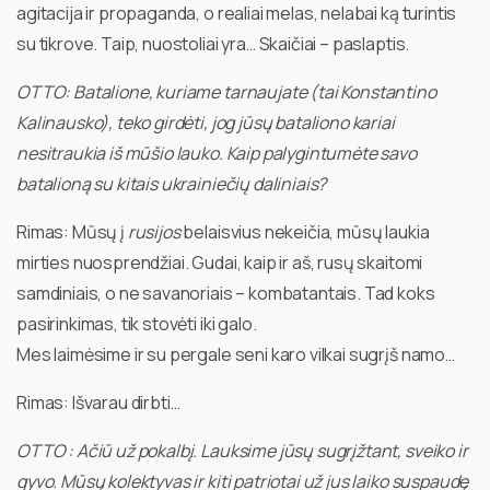
agitacija ir propaganda, o realiai melas, nelabai ką turintis
su tikrove. Taip, nuostoliai yra… Skaičiai – paslaptis.
OTTO: Batalione, kuriame tarnaujate (tai Konstantino
Kalinausko), teko girdėti, jog jūsų bataliono kariai
nesitraukia iš mūšio lauko. Kaip palygintumėte savo
batalioną su kitais ukrainiečių daliniais?
Rimas: Mūsų į
rusijos
belaisvius nekeičia, mūsų laukia
mirties nuosprendžiai. Gudai, kaip ir aš, rusų skaitomi
samdiniais, o ne savanoriais – kombatantais. Tad koks
pasirinkimas, tik stovėti iki galo.
Mes laimėsime ir su pergale seni karo vilkai sugrįš namo…
Rimas: Išvarau dirbti…
OTTO : Ačiū už pokalbį. Lauksime jūsų sugrįžtant, sveiko ir
gyvo. Mūsų kolektyvas ir kiti patriotai už jus laiko suspaudę