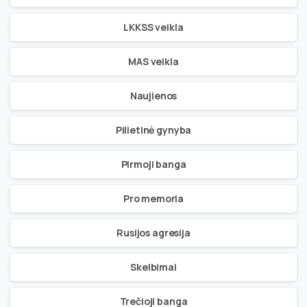
LKKSS veikla
MAS veikla
Naujienos
Pilietinė gynyba
Pirmoji banga
Pro memoria
Rusijos agresija
Skelbimai
Trečioji banga