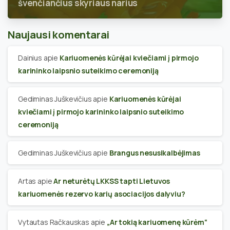
švenčiančius skyriaus narius
Naujausi komentarai
Dainius
apie
Kariuomenės kūrėjai kviečiami į pirmojo
karininko laipsnio suteikimo ceremoniją
Gediminas Juškevičius
apie
Kariuomenės kūrėjai
kviečiami į pirmojo karininko laipsnio suteikimo
ceremoniją
Gediminas Juškevičius
apie
Brangus nesusikalbėjimas
Artas
apie
Ar neturėtų LKKSS tapti Lietuvos
kariuomenės rezervo karių asociacijos dalyviu?
Vytautas Račkauskas
apie
„Ar tokią kariuomenę kūrėm“