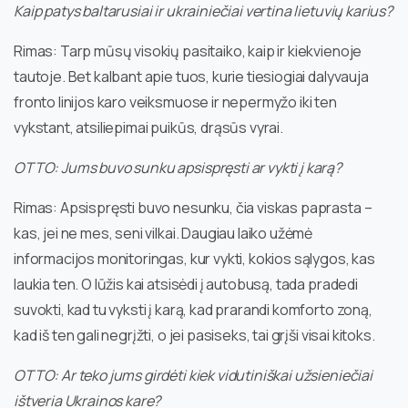
Kaip patys baltarusiai ir ukrainiečiai vertina lietuvių karius?
Rimas: Tarp mūsų visokių pasitaiko, kaip ir kiekvienoje
tautoje. Bet kalbant apie tuos, kurie tiesiogiai dalyvauja
fronto linijos karo veiksmuose ir nepermyžo iki ten
vykstant, atsiliepimai puikūs, drąsūs vyrai.
OTTO: Jums buvo sunku apsispręsti ar vykti į karą?
Rimas: Apsispręsti buvo nesunku, čia viskas paprasta –
kas, jei ne mes, seni vilkai. Daugiau laiko užėmė
informacijos monitoringas, kur vykti, kokios sąlygos, kas
laukia ten. O lūžis kai atsisėdi į autobusą, tada pradedi
suvokti, kad tu vyksti į karą, kad prarandi komforto zoną,
kad iš ten gali negrįžti, o jei pasiseks, tai grįši visai kitoks.
OTTO: Ar teko jums girdėti kiek vidutiniškai užsieniečiai
ištveria Ukrainos kare?