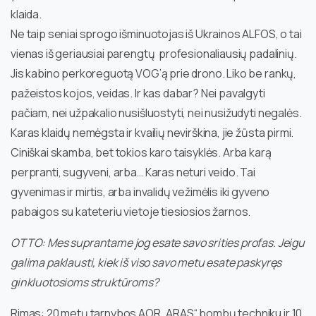
klaida.
Ne taip seniai sprogo išminuotojas iš Ukrainos ALFOS, o tai
vienas iš geriausiai parengtų profesionaliausių padalinių.
Jis kabino perkoreguotą VOG’ą prie drono. Liko be rankų,
pažeistos kojos, veidas. Ir kas dabar? Nei pavalgyti
pačiam, nei užpakalio nusišluostyti, nei nusižudyti negalės.
Karas klaidų nemėgsta ir kvailių nevirškina, jie žūsta pirmi.
Ciniškai skamba, bet tokios karo taisyklės. Arba karą
perpranti, sugyveni, arba… Karas neturi veido. Tai
gyvenimas ir mirtis, arba invalidų vežimėlis iki gyveno
pabaigos su kateteriu vietoje tiesiosios žarnos.
OTTO: Mes suprantame jog esate savo srities profas. Jeigu
galima paklausti, kiek iš viso savo metu esate paskyręs
ginkluotosioms struktūroms?
Rimas: 20 metų tarnybos AOR „ARAS“ bombų techniku ir 10