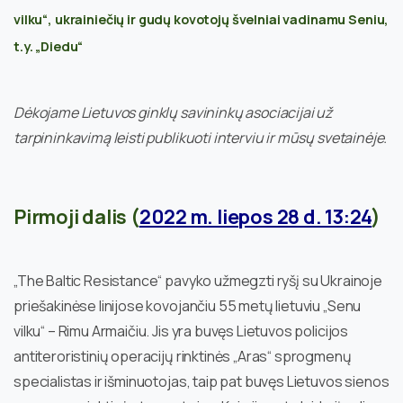
vilku“, ukrainiečių ir gudų kovotojų švelniai vadinamu Seniu,
t.y. „Diedu“
Dėkojame Lietuvos ginklų savininkų asociacijai už
tarpininkavimą leisti publikuoti interviu ir mūsų svetainėje.
Pirmoji dalis (
2022 m. liepos 28 d. 13:24
)
„The Baltic Resistance“ pavyko užmegzti ryšį su Ukrainoje
priešakinėse linijose kovojančiu 55 metų lietuviu „Senu
vilku“ – Rimu Armaičiu. Jis yra buvęs Lietuvos policijos
antiteroristinių operacijų rinktinės „Aras“ sprogmenų
specialistas ir išminuotojas, taip pat buvęs Lietuvos sienos