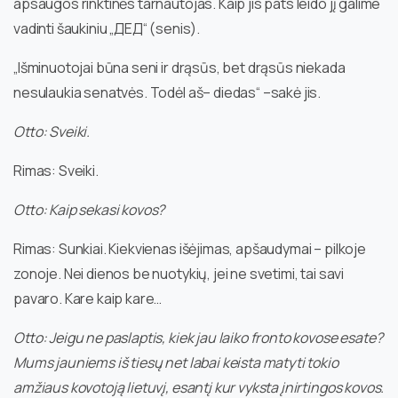
apsaugos rinktinės tarnautojas. Kaip jis pats leido jį galime
vadinti šaukiniu „ДЕД“ (senis).
„Išminuotojai būna seni ir drąsūs, bet drąsūs niekada
nesulaukia senatvės. Todėl aš– diedas“ –sakė jis.
Otto: Sveiki.
Rimas: Sveiki.
Otto: Kaip sekasi kovos?
Rimas: Sunkiai. Kiekvienas išėjimas, apšaudymai – pilkoje
zonoje. Nei dienos be nuotykių, jei ne svetimi, tai savi
pavaro. Kare kaip kare…
Otto: Jeigu ne paslaptis, kiek jau laiko fronto kovose esate?
Mums jauniems iš tiesų net labai keista matyti tokio
amžiaus kovotoją lietuvį, esantį kur vyksta įnirtingos kovos.