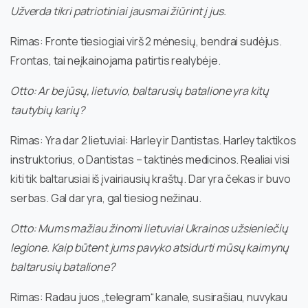
Užverda tikri patriotiniai jausmai žiūrint į jus.
Rimas: Fronte tiesiogiai virš 2 mėnesių, bendrai sudėjus.
Frontas, tai neįkainojama patirtis realybėje.
Otto: Ar be jūsų, lietuvio, baltarusių batalione yra kitų
tautybių karių?
Rimas: Yra dar 2 lietuviai: Harley ir Dantistas. Harley taktikos
instruktorius, o Dantistas – taktinės medicinos. Realiai visi
kiti tik baltarusiai iš įvairiausių kraštų. Dar yra čekas ir buvo
serbas. Gal dar yra, gal tiesiog nežinau.
Otto: Mums mažiau žinomi lietuviai Ukrainos užsieniečių
legione. Kaip būtent jums pavyko atsidurti mūsų kaimynų
baltarusių batalione?
Rimas: Radau juos „telegram“ kanale, susirašiau, nuvykau