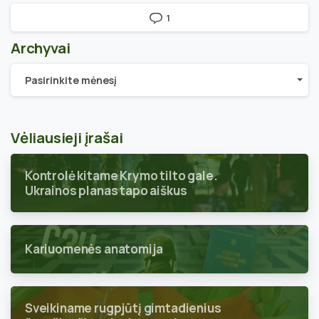
1
Archyvai
Archyvai
Pasirinkite mėnesį
Vėliausieji įrašai
Kontrolė kitame Krymo tilto gale.
Ukrainos planas tapo aiškus
Kariuomenės anatomija
Sveikiname rugpjūtį gimtadienius