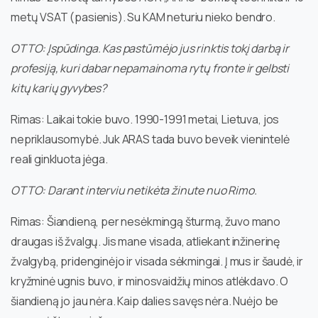
metų VSAT (pasienis). Su KAM neturiu nieko bendro.
OTTO: Įspūdinga. Kas pastūmėjo jus rinktis tokį darbą ir
profesiją, kuri dabar nepamainoma rytų fronte ir gelbsti
kitų karių gyvybes?
Rimas: Laikai tokie buvo. 1990-1991 metai, Lietuva, jos
nepriklausomybė. Juk ARAS tada buvo beveik vienintelė
reali ginkluota jėga.
OTTO: Darant interviu netikėta žinute nuo Rimo.
Rimas: Šiandieną, per nesėkmingą šturmą, žuvo mano
draugas iš žvalgų. Jis mane visada, atliekant inžinerinę
žvalgybą, pridenginėjo ir visada sėkmingai. Į mus ir šaudė, ir
kryžminė ugnis buvo, ir minosvaidžių minos atlėkdavo. O
šiandieną jo jau nėra. Kaip dalies savęs nėra. Nuėjo be