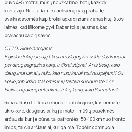
buvo 4-5 metrai, mūsų neužkabino, bet jį kažkiek
kontuzijo. Nuo tada mes kiekvieną rytą prabudę
sveikindavomės kaip broliai apkabindami vienas kitą iš tos
laimės, kad išlikome gyvi. Dabar toks jausmas, kad
praradau dalelę savęs.
OTTO: Šlovė herojams
Išgirdus tokią istoriją tikrai atrodo jog žiniasklaidos kanalai
per daug pagrąžina karą, ir tikrai stipriai. Ar iš tiesų, kaip
dauguma kanalų rašo, kad rusų kariai toki nuspėjami? Su
kokio pobūdžio atakomis ir jų taktika susiduriate ? Ar
kiekvieną dieną netenkate tokių karių, kaip Sarmatas?
Rimas: Rašo tie, kas nebūna fronto linijose, kas nematė
tikro karo, daugiausiai, ką jie mato – mūšių pasekmės,
arčiausiai kur jie būna, tai pafrontės, 50-100 km nuo fronto
linijos, tai čia arčiausiai, kur galima. Todėl ir dominuoja