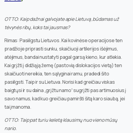
OTTO: Kaip dažnai galvojate apie Lietuvą ,būdamas už
tėvynės ribų, koks tai jausmas?
Rimas: Pasiilgstu Lietuvos. Kai kovinėse operacijose ten
pradžioje priprasti sunku, skaičiuoji artilerijos išėjimus,
atėjimus, bandai nustatyti pagal garsą kieno, kur atlekia.
Kai grįžti į didžiąją žemę (pastovią dislokacijos vietą) ten
skaičiuoti nereikia, ten sąlyginai ramu, pradedi šito
pasiilgsti. Taip ir su Lietuva. Norisi kad greičiau viskas
baigtųsi ir su daina „grįžtu namo“ sugrįžti pas artimuosius į
savo namus, kad kuo greičiau pamiršti šitą karo siaubą, jei
tai įmanoma.
OTTO: Taip pat turiu keletą klausimų nuo vieno mūsų
nario.