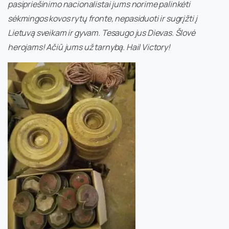
pasipriešinimo nacionalistai jums norime palinkėti
sėkmingos kovos rytų fronte, nepasiduoti ir sugrįžti į
Lietuvą sveikam ir gyvam. Tesaugo jus Dievas. Šlovė
herojams! Ačiū jums už tarnybą. Hail Victory!