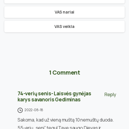
VAS nariai
VAS veikla
1 Comment
74-verių senis- Laisvės gynėjas
Reply
karys savanoris Gediminas
2022-08-18
Sakoma, kad už vieną muštą 10 nemuštų duoda.
55-erių „seni”, tegul Tave saugo Dievas ir