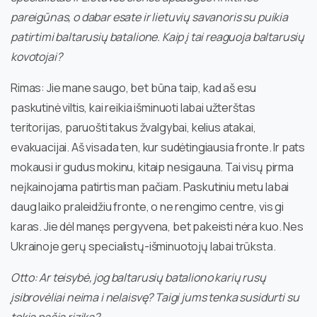
pareigūnas, o dabar esate ir lietuvių savanoris su puikia
patirtimi baltarusių batalione. Kaip į tai reaguoja baltarusių
kovotojai?
Rimas: Jie mane saugo, bet būna taip, kad aš esu
paskutinė viltis, kai reikia išminuoti labai užterštas
teritorijas, paruošti takus žvalgybai, kelius atakai,
evakuacijai. Aš visada ten, kur sudėtingiausia fronte. Ir pats
mokausi ir gudus mokinu, kitaip nesigauna. Tai visų pirma
neįkainojama patirtis man pačiam. Paskutiniu metu labai
daug laiko praleidžiu fronte, o ne rengimo centre, vis gi
karas. Jie dėl manęs pergyvena, bet pakeisti nėra kuo. Nes
Ukrainoje gerų specialistų-išminuotojų labai trūksta.
Otto: Ar teisybė, jog baltarusių bataliono karių rusų
įsibrovėliai neima i nelaisvę? Taigi jums tenka susidurti su
tokia pačia rizika?