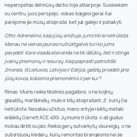
neperspėtas dėl mūsų darbo toje atkarpoje. Susisiekėm
su centru, juos perspėjo, viskas baigėsi gerai. Kai
parėjome jie mūsų atsiprašė, bet juk galėjo ir pataikyti.
Otto: Adrenalino, kaip jūsų amžiuje, jums tikrai netrūksta.
Manau ne vienas jaunas nutrūktgalvis turi ko jums
pavydėti. Kare visada atsiranda ne tik iššūkių, bet ir stinga
įvairių priemonių ir resursų. Kaip paprasti patriotiški
žmonės, iš Lietuvos, Latvijos ir Estijos, galėtų prisidėti prie
jūsų kovos, kokiomis priemonėmis ir per kur?
Rimas: Mums reikia tikslinės pagalbos, o ne kojinių,
glaudžių, marškinėlių, muilo ir kitų atsiprašant „š“, kurių čia
netrūksta. Nesakau už kitus, mano srityje reiktų metalo
ieškiklių Garrett ACE 400i. Jų mums trūksta, o aš gudus
mokau dirbti su jais. Reikia gerų sutvarkytų visureigių, o ne
subyrėjusių kledarų, kurių remontas brangesnis nei jie