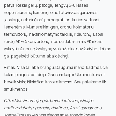
patys. Reikia gerų, patogių, lengvų 5-6 klasės
neperšaunamų liemenių, o ne lietuviškos garažinės
„analogų neturinčios“ pornografijos, kurios vadinasi
liemenėmis. Mums reikia: gerų droņų, kolimatorių,
termovizorių, naktinio matymo taikiklių ir žiūronų. Labai
reiktų AK–74 konverterių, nes su dabartiniais AK irklais
vykdyti inžinerinę žvalgybą yra kažkokia savižudybė. Jei kas
gali pagelbėti, būtume labai dėkingi.
Rimas: Visa tai labai brangu. Dauguma mano, kad mes čia
kalam pinigus, bet deja. Gaunam kaip ir Ukrainos kariai ir
beveik viską išleidžiam karo reikmėms. Sau paliekame tik
smulkmenos.
Otto: Mes žinome jog jūs buvęs Lietuvos policijos
antiteroristinių operacijų rinktinės „Aras“ sprogmenų
specialistas ir Lietuvos sienos apsaugos rinktinės