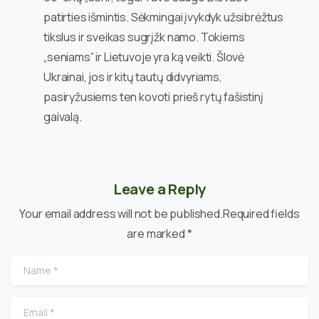
patirties išmintis. Sėkmingai įvykdyk užsibrėžtus
tikslus ir sveikas sugrįžk namo. Tokiems
„seniams” ir Lietuvoje yra ką veikti. Šlovė
Ukrainai, jos ir kitų tautų didvyriams,
pasiryžusiems ten kovoti prieš rytų fašistinį
gaivalą.
Leave a Reply
Your email address will not be published.Required fields
are marked *
Name
*
Email
*