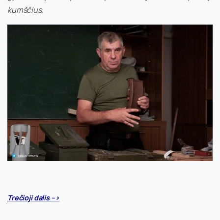
kumščius.
Trečioji dalis –>