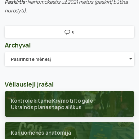
Paskirtis:
Nario mokestis už 2021 metus (paskirtį būtina
nurodyti).
0
Archyvai
Archyvai
Pasirinkite mėnesį
Vėliausieji įrašai
Kontrolė kitame Krymo tilto gale.
Ukrainos planas tapo aiškus
Kariuomenės anatomija