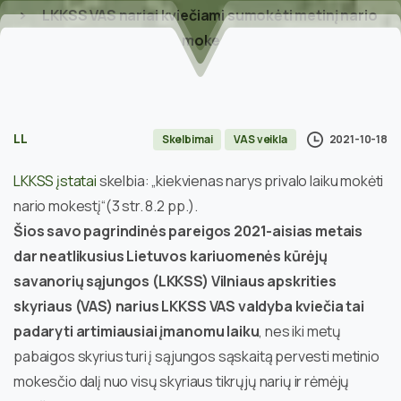
LKKSS VAS nariai kviečiami sumokėti metinį nario
mokestį
LL
2021-10-18
Skelbimai
VAS veikla
LKKSS įstatai
skelbia: „kiekvienas narys privalo laiku mokėti
nario mokestį“
(3 str. 8.2 pp.).
Šios savo pagrindinės pareigos 2021-aisias metais
dar neatlikusius Lietuvos kariuomenės kūrėjų
savanorių sąjungos (LKKSS) Vilniaus apskrities
skyriaus (VAS) narius LKKSS VAS valdyba kviečia tai
padaryti artimiausiai įmanomu laiku
, nes iki metų
pabaigos skyrius turi į sąjungos sąskaitą pervesti metinio
mokesčio dalį nuo visų skyriaus tikrųjų narių ir rėmėjų