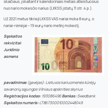
skaičiaus, įskaitant ir kalendoriniais metais atleistuosius
nuo nario mokesčio narius (LKKSS įstatų 11 str. 4 p.).
Už 2021 metus tikrieji LKKSS VAS nariai moka 8 eurų, o
nariai-rėmėjai – 19 eurų nario metinį mokestį.
Sąskaitos
rekvizitai:
Juridinio
asmens
pavadinimas
(gavėjas): Lietuvos kariuomenės kūrėjų
savanorių sąjungos Vilniaus apskrities skyrius
Registracijos kodas:
193086496
Bankas:
Swedbank
Sąskaitos numeris:
LT867300010002448049