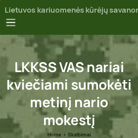
Lietuvos kariuomenės kūrėjų savanor
LKKSS
VAS
nariai
kviečiami
sumokėti
metinį
nario
mokestį
Home
Skelbimai