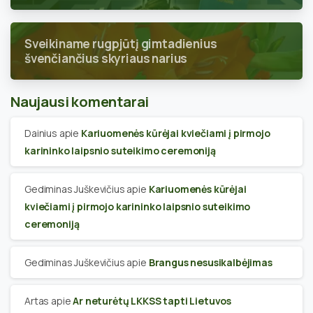
Sveikiname rugpjūtį gimtadienius
švenčiančius skyriaus narius
Naujausi komentarai
Dainius
apie
Kariuomenės kūrėjai kviečiami į pirmojo
karininko laipsnio suteikimo ceremoniją
Gediminas Juškevičius
apie
Kariuomenės kūrėjai
kviečiami į pirmojo karininko laipsnio suteikimo
ceremoniją
Gediminas Juškevičius
apie
Brangus nesusikalbėjimas
Artas
apie
Ar neturėtų LKKSS tapti Lietuvos