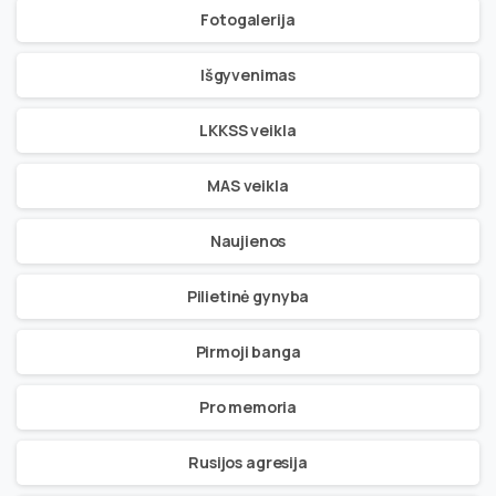
Fotogalerija
Išgyvenimas
LKKSS veikla
MAS veikla
Naujienos
Pilietinė gynyba
Pirmoji banga
Pro memoria
Rusijos agresija