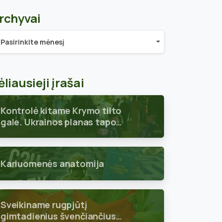
rchyvai
chyvai
Pasirinkite mėnesį
ėliausieji įrašai
Kontrolė kitame Krymo tilto
gale. Ukrainos planas tapo
aiškus
Kariuomenės anatomija
Sveikiname rugpjūtį
gimtadienius švenčiančius