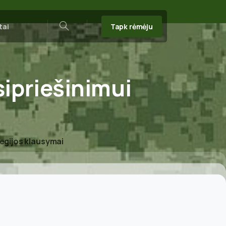
Tapk rėmėju
tai
Search
ipriešinimui
i
tegijos klausymai