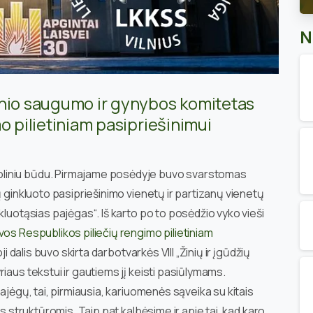
N
inio saugumo ir gynybos komitetas
o pilietiniam pasipriešinimui
liniu būdu. Pirmajame posėdyje buvo svarstomas
ų ginkluoto pasipriešinimo vienetų ir partizanų vienetų
kluotąsias pajėgas“. Iš karto po to posėdžio vyko vieši
vos Respublikos piliečių rengimo pilietiniam
oji dalis buvo skirta darbotvarkės VIII „Žinių ir įgūdžių
iaus tekstui ir gautiems jį keisti pasiūlymams.
ajėgų, tai, pirmiausia, kariuomenės sąveika su kitais
is struktūromis. Taip pat kalbėsime ir apie tai, kad karo