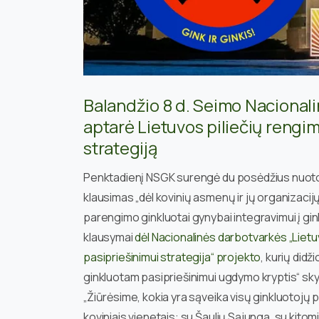
Balandžio 8 d. Seimo Nacional
aptarė Lietuvos piliečių rengim
strategiją
Penktadienį NSGK surengė du posėdžius nuoto
klausimas „dėl kovinių asmenų ir jų organizacij
parengimo ginkluotai gynybai integravimui į gin
klausymai
dėl Nacionalinės darbotvarkės „Lietu
pasipriešinimui strategija“ projekto
, kurių didži
ginkluotam pasipriešinimui ugdymo kryptis“ skyr
„Žiūrėsime, kokia yra sąveika visų ginkluotojų p
koviniais vienetais: su Šaulių Sąjunga, su kitom