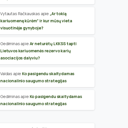
Vytautas Račkauskas
apie
„Ar tokią
kariuomenę kūrėm“ ir kur mūsų vieta
visuotinėje gynyboje?
Gediminas
apie
Ar neturėtų LKKSS tapti
Lietuvos kariuomenės rezervo karių
asociacijos dalyviu?
Valdas
apie
Ko pasigendu skaitydamas
nacionalinio saugumo strategijas
Gediminas
apie
Ko pasigendu skaitydamas
nacionalinio saugumo strategijas