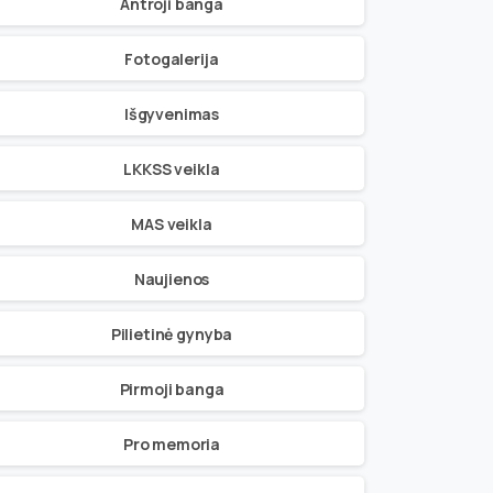
Antroji banga
Fotogalerija
Išgyvenimas
LKKSS veikla
MAS veikla
Naujienos
Pilietinė gynyba
Pirmoji banga
Pro memoria