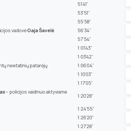
51’41”
53’51”
55’58”
licijos vadovė
Gaja Šavelė
56’34”
57’54”
1:01’43”
1:03’42”
tų neetatinių patarėjų
1:06’04”
1:10’03”
1:17’05”
kas
– policijos vaidmuo aktyviame
1:20’28”
1:24’55”
1:26’20”
1:27’28”