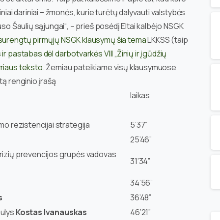
niai dariniai – žmonės, kurie turėtų dalyvauti valstybės
uso Šaulių sąjungai“, – prieš posėdį Eltai kalbėjo NSGK
 surengtų pirmųjų NSGK klausymų šia tema
LKKSS (taip
ir pastabas dėl darbotvarkės VIII „Žinių ir įgūdžių
yriaus teksto
. Žemiau pateikiame visų klausymuose
tą renginio įrašą
laikas
imo rezistencijai strategija
5’37”
25’46”
krizių prevencijos grupės vadovas
31’34”
34’56”
s
36’48”
aulys
Kostas Ivanauskas
46’21”