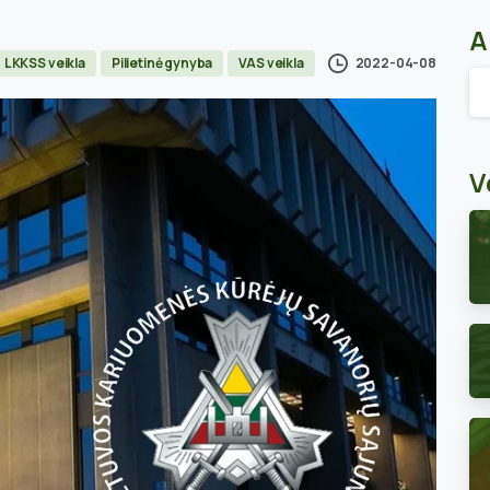
A
2022-04-08
LKKSS veikla
Pilietinė gynyba
VAS veikla
Ar
V