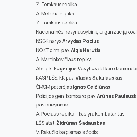
Ž. Tomkaus replika
A. Metrikio replika
Ž. Tomkaus replika
Nacionalinės nevyriausybinių organizacijų koa
NSGK narys
Arvydas Pocius
NOKT pirm. pav.
Algis Narutis
A. Marcinkevičiaus replika
Ats. plk.
Eugenijus Vosylius
dėl karo komendan
KASP, LŠS, KK pav.
Vladas Sakalauskas
ŠMSM patarėjas
Ignas Gaižiūnas
Policijos gen. komisaro pav.
Arūnas Paulaus
pasipriešinime
A. Pociaus replika – kas yra kombatantas
LŠS atst.
Židrūnas Šadauskas
V. Rakučio baigiamasis žodis