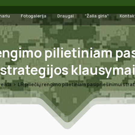
nariu
Fotogalerija
Draugai
“Žalia giria”
Kontak
engimo
pilietiniam
pas
strategijos
klausyma
eikla
LR piliečių rengimo pilietiniam pasipriešinimui stra