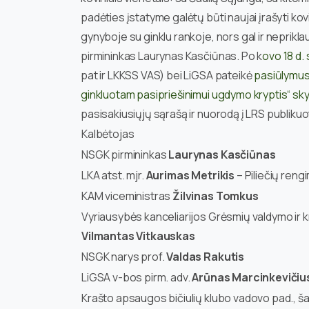
padėties įstatyme galėtų būti naujai įrašyti kovi
gynyboje su ginklu rankoje, nors gal ir neprikla
pirmininkas Laurynas Kasčiūnas. Po k
ovo 18 d.
pat ir LKKSS VAS) bei LiGSA pateikė
pasiūlymus 
ginkluotam pasipriešinimui ugdymo kryptis“ sk
pasisakiusiųjų sąrašą ir nuorodą į LRS publikuo
Kalbėtojas
NSGK pirmininkas
Laurynas Kasčiūnas
LKA atst. mjr.
Aurimas Metrikis
– Piliečių reng
KAM viceministras
Žilvinas Tomkus
Vyriausybės kanceliarijos Grėsmių valdymo ir 
Vilmantas Vitkauskas
NSGK narys prof.
Valdas Rakutis
LiGSA v-bos pirm. adv.
Arūnas Marcinkevičiu
Krašto apsaugos bičiulių klubo vadovo pad., š