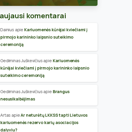
skyriaus narius
aujausi komentarai
Dainius
apie
Kariuomenės kūrėjai kviečiami į
pirmojo karininko laipsnio suteikimo
ceremoniją
Gediminas Juškevičius
apie
Kariuomenės
kūrėjai kviečiami į pirmojo karininko laipsnio
suteikimo ceremoniją
Gediminas Juškevičius
apie
Brangus
nesusikalbėjimas
Artas
apie
Ar neturėtų LKKSS tapti Lietuvos
kariuomenės rezervo karių asociacijos
dalyviu?