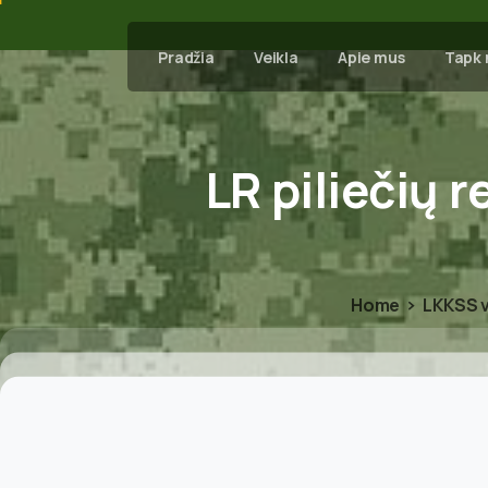
Pradžia
Veikla
Apie mus
Tapk 
LR
piliečių
r
Home
LKKSS v