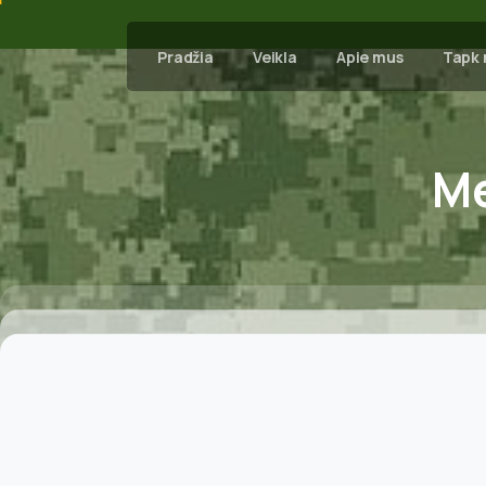
Pradžia
Veikla
Apie mus
Tapk 
M