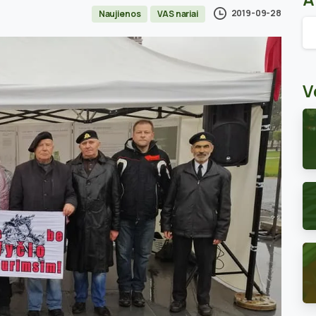
2019-09-28
Naujienos
VAS nariai
Ar
V