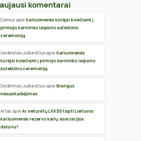
aujausi komentarai
Dainius
apie
Kariuomenės kūrėjai kviečiami į
pirmojo karininko laipsnio suteikimo
ceremoniją
Gediminas Juškevičius
apie
Kariuomenės
kūrėjai kviečiami į pirmojo karininko laipsnio
suteikimo ceremoniją
Gediminas Juškevičius
apie
Brangus
nesusikalbėjimas
Artas
apie
Ar neturėtų LKKSS tapti Lietuvos
kariuomenės rezervo karių asociacijos
dalyviu?