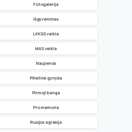
Fotogalerija
Išgyvenimas
LKKSS veikla
MAS veikla
Naujienos
Pilietinė gynyba
Pirmoji banga
Pro memoria
Rusijos agresija