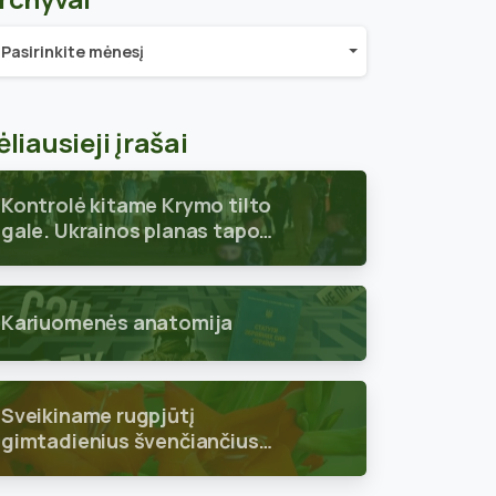
chyvai
Pasirinkite mėnesį
ėliausieji įrašai
Kontrolė kitame Krymo tilto
gale. Ukrainos planas tapo
aiškus
Kariuomenės anatomija
Sveikiname rugpjūtį
gimtadienius švenčiančius
skyriaus narius