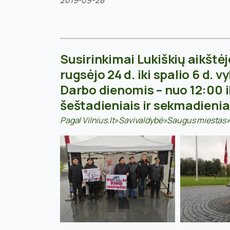
2019-09-28
Susirinkimai Lukiškių aikšt
rugsėjo 24 d. iki spalio 6 d. 
Darbo dienomis – nuo 12:00 ik
šeštadieniais ir sekmadieniai
Pagal Vilnius.lt»Savivaldybė»Saugus miestas»