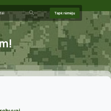
Tapk rėmėju
tai
Search
im!
rchyvai