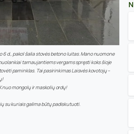
N
o 6 d., pakol šalia stovės betono luitas
. Mano nuomone
nuolankiai tarnaujantiems vergams spręsti koks šioje
tovėti paminklas. Tai pasirinkimas Laisvės kovotojų –
ų!
K nuo mongolų ir maskolių ordų!
vių su kuriais galima būtų padiskutuoti.