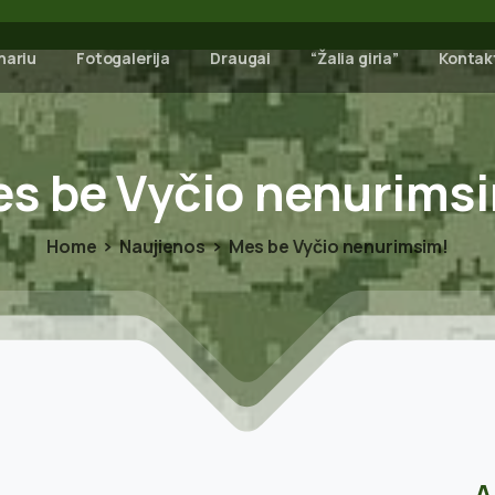
nariu
Fotogalerija
Draugai
“Žalia giria”
Kontak
es
be
Vyčio
nenurims
Home
Naujienos
Mes be Vyčio nenurimsim!
A