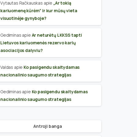
Vytautas Račkauskas
apie
„Ar tokią
kariuomenę kūrėm“ ir kur mūsų vieta
visuotinėje gynyboje?
Gediminas
apie
Ar neturėtų LKKSS tapti
Lietuvos kariuomenės rezervo karių
asociacijos dalyviu?
Valdas
apie
Ko pasigendu skaitydamas
nacionalinio saugumo strategijas
Gediminas
apie
Ko pasigendu skaitydamas
nacionalinio saugumo strategijas
Antroji banga