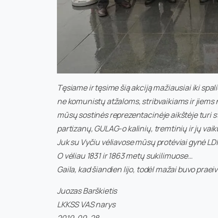
Tęsiame ir tęsime šią akciją mažiausiai iki spali
ne komunistų atžaloms, stribvaikiams ir jiems 
mūsų sostinės reprezentacinėje aikštėje turi s
partizanų, GULAG-o kalinių, tremtinių ir jų vaik
Juk su Vyčiu vėliavose mūsų protėviai gynė LD
O vėliau 1831 ir 1863 metų sukilimuose…
Gaila, kad šiandien lijo, todėl mažai buvo praei
Juozas Barškietis
LKKSS VAS narys