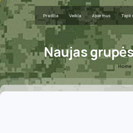
Pradžia
Veikla
Apie mus
Tapk 
Naujas
grupė
Home