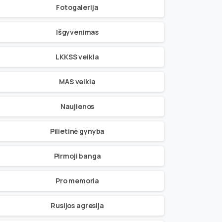
Fotogalerija
Išgyvenimas
LKKSS veikla
MAS veikla
Naujienos
Pilietinė gynyba
Pirmoji banga
Pro memoria
Rusijos agresija