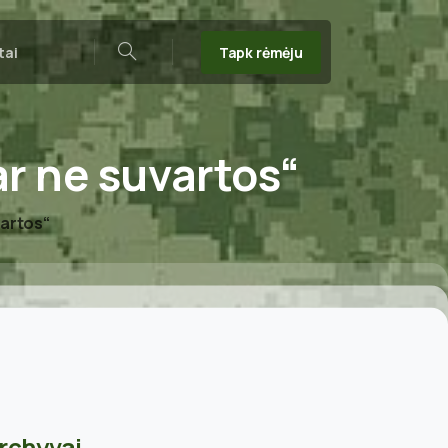
Tapk rėmėju
tai
Search
ar
ne
suvartos“
vartos“
rchyvai