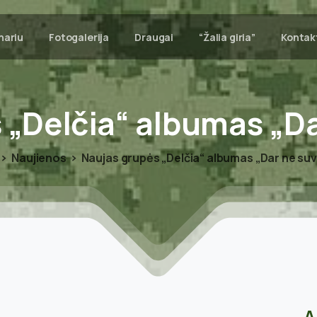
nariu
Fotogalerija
Draugai
“Žalia giria”
Kontak
s
„Delčia“
albumas
„D
Naujienos
Naujas grupės „Delčia“ albumas „Dar ne su
A