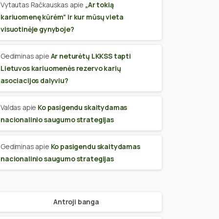
Vytautas Račkauskas
apie
„Ar tokią
kariuomenę kūrėm“ ir kur mūsų vieta
visuotinėje gynyboje?
Gediminas
apie
Ar neturėtų LKKSS tapti
Lietuvos kariuomenės rezervo karių
asociacijos dalyviu?
Valdas
apie
Ko pasigendu skaitydamas
nacionalinio saugumo strategijas
Gediminas
apie
Ko pasigendu skaitydamas
nacionalinio saugumo strategijas
Antroji banga