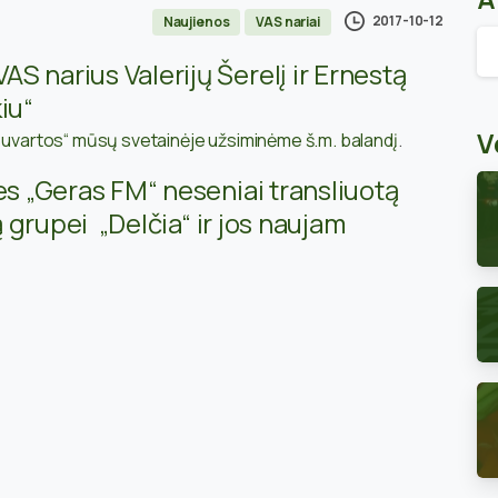
2017-10-12
Naujienos
VAS nariai
Ar
S narius Valerijų Šerelį ir Ernestą
iu“
V
 suvartos“ mūsų svetainėje užsiminėme š.m. balandį
.
ies
„Geras FM“ neseniai transliuotą
ą grupei „Delčia“ ir jos naujam