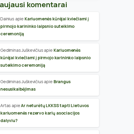
aujausi komentarai
Dainius
apie
Kariuomenės kūrėjai kviečiami į
pirmojo karininko laipsnio suteikimo
ceremoniją
Gediminas Juškevičius
apie
Kariuomenės
kūrėjai kviečiami į pirmojo karininko laipsnio
suteikimo ceremoniją
Gediminas Juškevičius
apie
Brangus
nesusikalbėjimas
Artas
apie
Ar neturėtų LKKSS tapti Lietuvos
kariuomenės rezervo karių asociacijos
dalyviu?