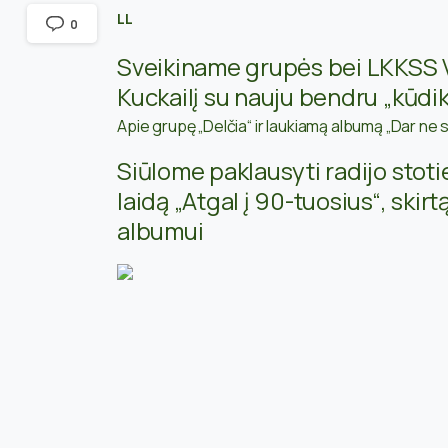
LL
0
Sveikiname grupės bei LKKSS VA
Kuckailį su nauju bendru „kūdik
Apie grupę „Delčia“ ir laukiamą albumą „Dar ne
Siūlome paklausyti radijo stot
laidą „Atgal į 90-tuosius“, skirt
albumui