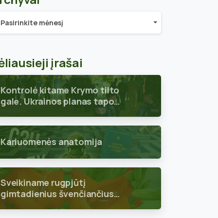
chyvai
Pasirinkite mėnesį
ėliausieji įrašai
Kontrolė kitame Krymo tilto
gale. Ukrainos planas tapo
aiškus
Kariuomenės anatomija
Sveikiname rugpjūtį
gimtadienius švenčiančius
skyriaus narius