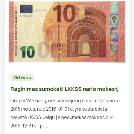
0
VAS veikla
Raginimas sumokėti LKKSS nario mokestį
Grupei VAS narių, nesumokėjusių nario mokesčio už
2015 metus, nuo 2016-01-01 d. yra sustabdyta
narystė LKKSS. Jeigu jie nesumokės mokesčio iki
2016-12-31 d., jie...