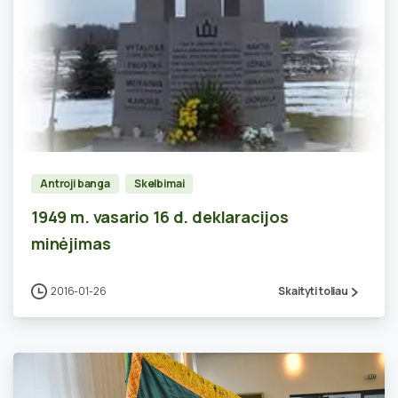
0
Antroji banga
Skelbimai
1949 m. vasario 16 d. deklaracijos
minėjimas
2016-01-26
Skaityti toliau