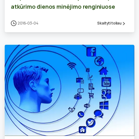
atkūrimo dienos minėjimo renginiuose
2016-03-04
Skaityti toliau
0