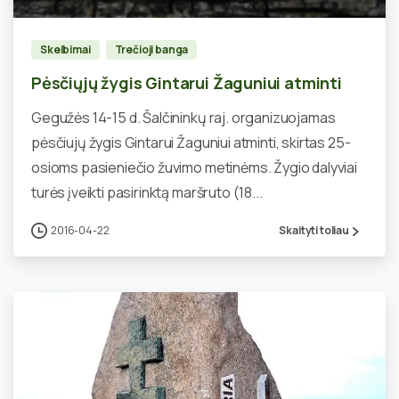
Skelbimai
Trečioji banga
Pėsčiųjų žygis Gintarui Žaguniui atminti
Gegužės 14-15 d. Šalčininkų raj. organizuojamas
pėsčiujų žygis Gintarui Žaguniui atminti, skirtas 25-
osioms pasieniečio žuvimo metinėms. Žygio dalyviai
turės įveikti pasirinktą maršruto (18...
2016-04-22
Skaityti toliau