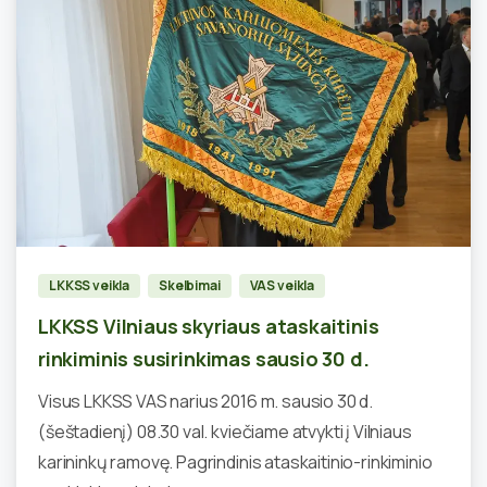
0
LKKSS veikla
Skelbimai
VAS veikla
LKKSS Vilniaus skyriaus ataskaitinis
rinkiminis susirinkimas sausio 30 d.
Visus LKKSS VAS narius 2016 m. sausio 30 d.
(šeštadienį) 08.30 val. kviečiame atvykti į Vilniaus
karininkų ramovę. Pagrindinis ataskaitinio-rinkiminio