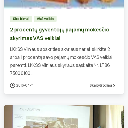
Skelbimai
VAS veikla
2 procentų gyventojų pajamų mokesčio
skyrimas VAS veiklai
LKKSS Vilniaus apskrities skyriaus nariai, skirkite 2
arba 1 procentą savo pajamų mokesčio VAS veiklai
paremti. LKKSS Vilniaus skyriaus sąskaita Nr. LT86
7300 0100...
2016-04-11
Skaityti toliau