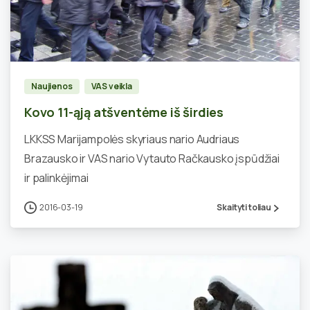
0
Naujienos
VAS veikla
Kovo 11-ąją atšventėme iš širdies
LKKSS Marijampolės skyriaus nario Audriaus
Brazausko ir VAS nario Vytauto Račkausko įspūdžiai
ir palinkėjimai
2016-03-19
Skaityti toliau