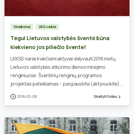
0
Skelbimai
VAS veikla
Tegul Lietuvos valstybės šventė būna
kiekvieno jos piliečio švente!
LKKSS nariai kviečiami aktyviai dalyvauti 2016 metų
Lietuvos valstybės atkūrimo dienos minėjimo
renginiuose. Šventinių renginių programos
projektas pateikiamas – paspauskite (aktyvuokite)...
2016-02-08
Skaityti toliau