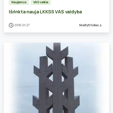
Naujienos
VAS veikla
Išrinkta nauja LKKSS VAS valdyba
2016-01-27
Skaityti toliau