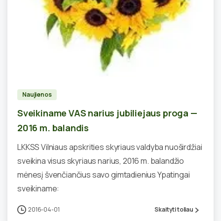
1
Naujienos
Sveikiname VAS narius jubiliejaus proga —
2016 m. balandis
LKKSS Vilniaus apskrities skyriaus valdyba nuoširdžiai
sveikina visus skyriaus narius, 2016 m. balandžio
mėnesį švenčiančius savo gimtadienius Ypatingai
sveikiname:
2016-04-01
Skaityti toliau