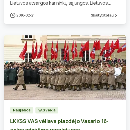
Lietuvos atsargos karininkų sąjungos, Lietuvos...
2016-02-21
Skaityti toliau
1
Naujienos
VAS veikla
LKKSS VAS vėliava plazdėjo Vasario 16-
osios minėjimo renginiuose