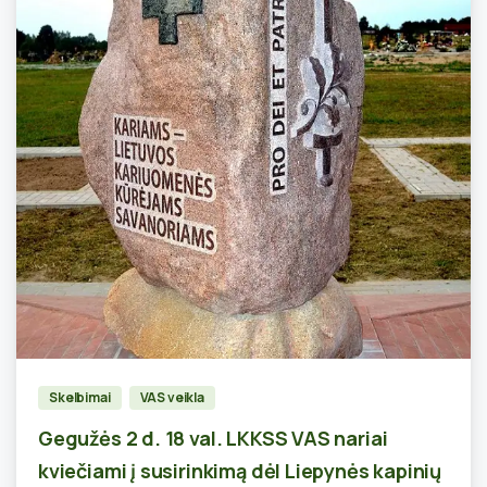
0
Skelbimai
VAS veikla
Gegužės 2 d. 18 val. LKKSS VAS nariai
kviečiami į susirinkimą dėl Liepynės kapinių