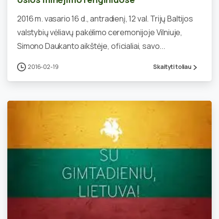
2016 m. vasario 16 d., antradienį, 12 val. Trijų Baltijos
valstybių vėliavų pakėlimo ceremonijoje Vilniuje,
Simono Daukanto aikštėje, oficialiai, savo...
2016-02-19
Skaityti toliau