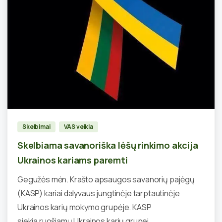
0
Skelbimai
VAS veikla
Skelbiama savanoriška lėšų rinkimo akcija
Ukrainos kariams paremti
Gegužės mėn. Krašto apsaugos savanorių pajėgų
(KASP) kariai dalyvaus jungtinėje tarptautinėje
Ukrainos karių mokymo grupėje. KASP
siekia ruošiamų Ukrainos karių grupei...