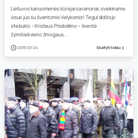
Lietuvos kariuomenės kūrėjai savanoriai, sveikiname
visus jus su šventomis Velykomis! Tegul didžiojo
stebuklo – Kristaus Prisikėlimo – šventė
žymi kiekvieno žmogaus,...
2016-03-24
Skaityti toliau