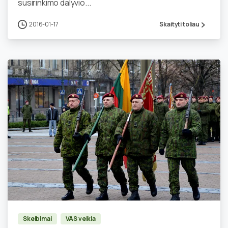
susirinkimo dalyvio...
2016-01-17
Skaityti toliau
0
Skelbimai
VAS veikla