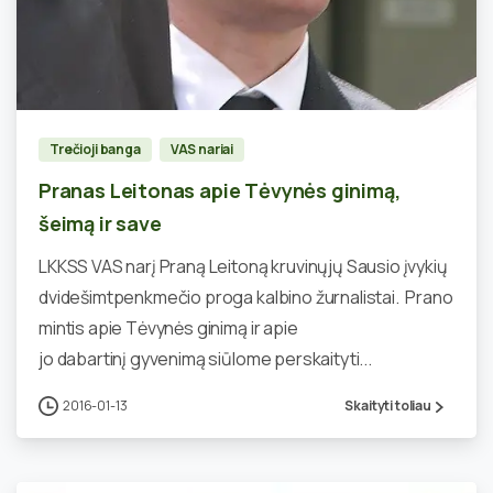
1
Trečioji banga
VAS nariai
Pranas Leitonas apie Tėvynės ginimą,
šeimą ir save
LKKSS VAS narį Praną Leitoną kruvinųjų Sausio įvykių
dvidešimtpenkmečio proga kalbino žurnalistai. Prano
mintis apie Tėvynės ginimą ir apie
jo dabartinį gyvenimą siūlome perskaityti...
2016-01-13
Skaityti toliau