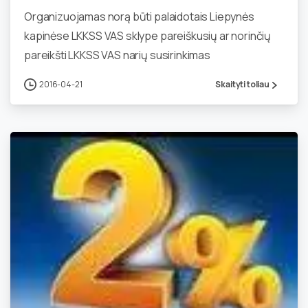
Organizuojamas norą būti palaidotais Liepynės
kapinėse LKKSS VAS sklype pareiškusių ar norinčių
pareikšti LKKSS VAS narių susirinkimas
2016-04-21
Skaityti toliau
0