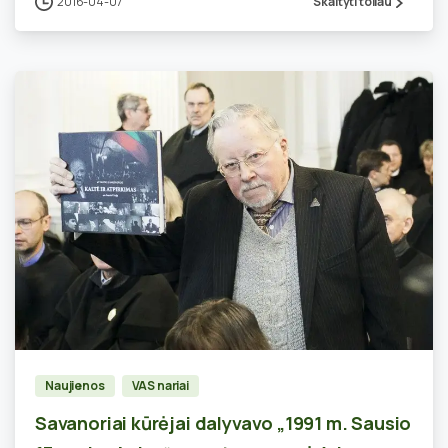
2016-04-07
Skaityti toliau
0
Naujienos
VAS nariai
Savanoriai kūrėjai dalyvavo „1991 m. Sausio