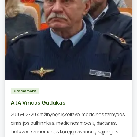
2
Pro memoria
AtA Vincas Gudukas
2016-02-20 Amžinybėn iškeliavo medicinos tarnybos
dimisijos pulkininkas, medicinos mokslų daktaras,
Lietuvos kariuomenės kūrėjų savanorių sąjungos,