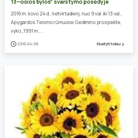
13—osios bylos“ svarstymo posėdyje
2016 m. kovo 24 d., ketvirtadienį, nuo 9 val. iki 13 val.,
Apygardos Teismo rūmuose Gedimino prospekte,
vyko „1991 m....
2016-04-06
Skaityti toliau