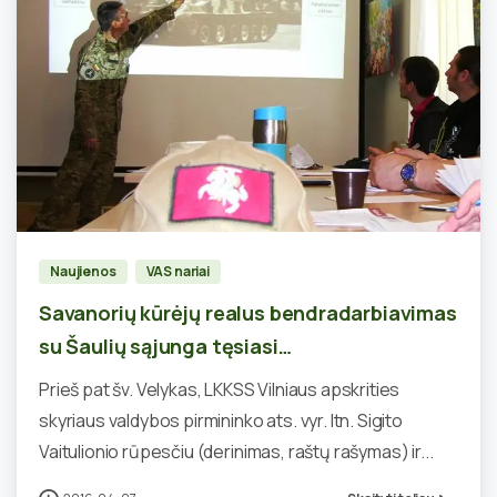
3
Naujienos
VAS nariai
Savanorių kūrėjų realus bendradarbiavimas
su Šaulių sąjunga tęsiasi…
Prieš pat šv. Velykas, LKKSS Vilniaus apskrities
skyriaus valdybos pirmininko ats. vyr. ltn. Sigito
Vaitulionio rūpesčiu (derinimas, raštų rašymas) ir...