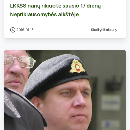
LKKSS narių rikiuotė sausio 17 dieną
Nepriklausomybės aikštėje
2016-01-13
Skaityti toliau