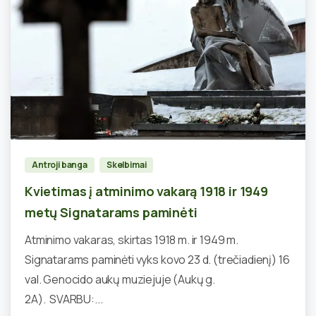
0
Antroji banga
Skelbimai
Kvietimas į atminimo vakarą 1918 ir 1949
metų Signatarams paminėti
Atminimo vakaras, skirtas 1918 m. ir 1949 m.
Signatarams paminėti vyks kovo 23 d. (trečiadienį) 16
val. Genocido aukų muziejuje (Aukų g.
2A). SVARBU:...