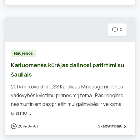
2
Naujienos
Kariuomenės kūrėjas dalinosi patirtimi su
šauliais
2014 m. kovo 31 d. LŠS Karaliaus Mindaugo rinktinės
vadovybės kvietimu pranešimą tema ,,Pasirengimo
nesmurtiniam pasipriešinimui galimybės ir veiksmai
aliarmo...
2014-04-01
Skaityti toliau