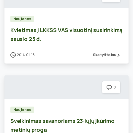
Naujienos
Kvietimas į LKKSS VAS visuotinį susirinkimą
sausio 25 d.
2014-01-16
Skaityti toliau
0
Naujienos
Sveikinimas savanoriams 23-iųjų įkūrimo
metinių proga