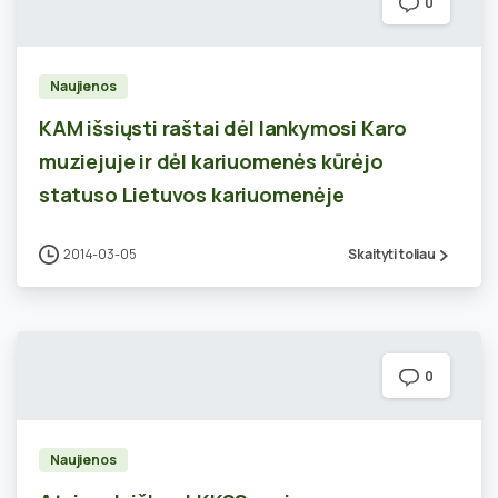
0
Naujienos
KAM išsiųsti raštai dėl lankymosi Karo
muziejuje ir dėl kariuomenės kūrėjo
statuso Lietuvos kariuomenėje
2014-03-05
Skaityti toliau
0
Naujienos