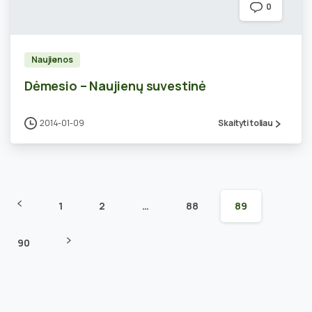
0
Naujienos
Dėmesio – Naujienų suvestinė
2014-01-09
Skaityti toliau
1
2
…
88
89
90