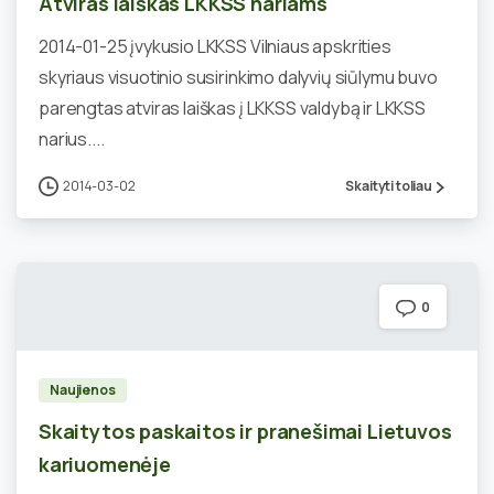
Atviras laiškas LKKSS nariams
2014-01-25 įvykusio LKKSS Vilniaus apskrities
skyriaus visuotinio susirinkimo dalyvių siūlymu buvo
parengtas atviras laiškas į LKKSS valdybą ir LKKSS
narius....
2014-03-02
Skaityti toliau
0
Naujienos
Skaitytos paskaitos ir pranešimai Lietuvos
kariuomenėje