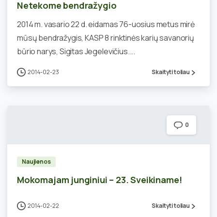
Netekome bendražygio
2014 m. vasario 22 d. eidamas 76-uosius metus mirė
mūsų bendražygis, KASP 8 rinktinės karių savanorių
būrio narys, Sigitas Jegelevičius....
2014-02-23
Skaityti toliau
0
Naujienos
Mokomajam junginiui – 23. Sveikiname!
2014-02-22
Skaityti toliau