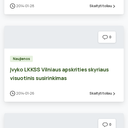
2014-01-28
Skaityti toliau
0
Naujienos
Įvyko LKKSS Vilniaus apskrities skyriaus
visuotinis susirinkimas
2014-01-26
Skaityti toliau
0