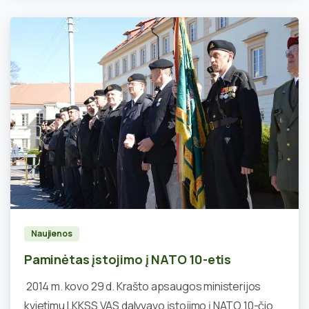
1
Naujienos
Paminėtas įstojimo į NATO 10-etis
2014 m. kovo 29 d. Krašto apsaugos ministerijos
kvietimu LKKSS VAS dalyvavo įstojimo į NATO 10-čio