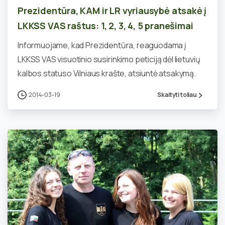
Prezidentūra, KAM ir LR vyriausybė atsakė į
LKKSS VAS raštus: 1, 2, 3, 4, 5 pranešimai
Informuojame, kad Prezidentūra, reaguodama į
LKKSS VAS visuotinio susirinkimo peticiją dėl lietuvių
kalbos statuso Vilniaus krašte, atsiuntė atsakymą.
2014-03-19
Skaityti toliau