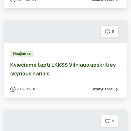
0
Naujienos
Kviečiame tapti LKKSS Vilniaus apskrities
skyriaus nariais
2014-02-01
Skaityti toliau
2