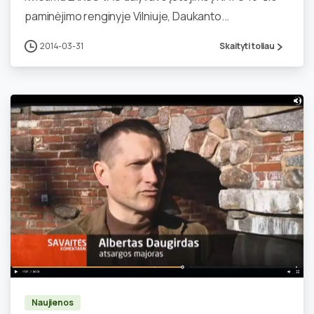
paminėjimo renginyje Vilniuje, Daukanto...
2014-03-31
Skaityti toliau
0
Naujienos