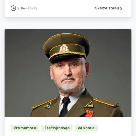
2014-03-02
Skaityti toliau
1
Pro memoria
Trečioji banga
VAS nariai