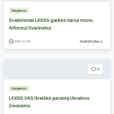
Naujienos
Sveikinimai LKKSS garbės nariui mons.
Alfonsui Svarinskui
2014-01-28
Skaityti toliau
0
Naujienos
LKKSS VAS išreiškė paramą Ukrainos
žmonėms