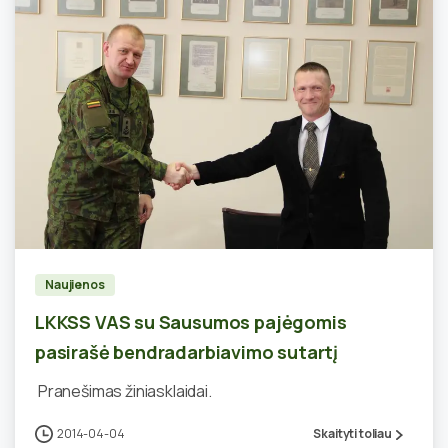
2
Naujienos
LKKSS VAS su Sausumos pajėgomis
pasirašė bendradarbiavimo sutartį
Pranešimas žiniasklaidai.
2014-04-04
Skaityti toliau