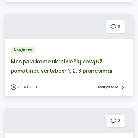
0
Naujienos
Mes palaikome ukrainiečių kovą už
pamatines vertybes: 1, 2, 3 pranešimai
2014-02-19
Skaityti toliau
2