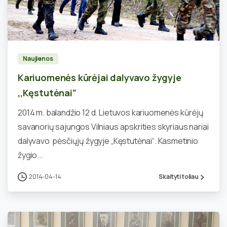
2
Naujienos
Kariuomenės kūrėjai dalyvavo žygyje
,,Kęstutėnai”
2014 m. balandžio 12 d. Lietuvos kariuomenės kūrėjų
savanorių sajungos Vilniaus apskrities skyriaus nariai
dalyvavo pėsčiųjų žygyje „Kęstutėnai“. Kasmetinio
žygio...
2014-04-14
Skaityti toliau