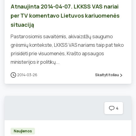
Atnaujinta 2014-04-07. LKKSS VAS nariai
per TV komentavo Lietuvos kariuomenės
situaciją
Pastarosiomis savaitėmis, akivaizdžių saugumo
grėsmių kontekste, LKKSS VAS nariams taip pat teko
prisidėti prie visuomenės, Krašto apsaugos
ministerijos ir politikų...
2014-03-26
Skaityti toliau
4
Naujienos