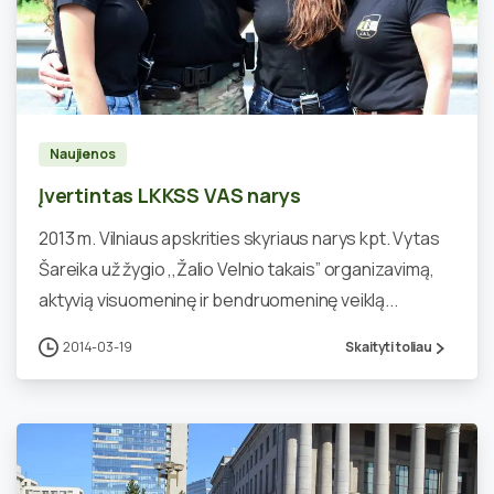
0
Naujienos
Įvertintas LKKSS VAS narys
2013 m. Vilniaus apskrities skyriaus narys kpt. Vytas
Šareika už žygio ,,Žalio Velnio takais” organizavimą,
aktyvią visuomeninę ir bendruomeninę veiklą...
2014-03-19
Skaityti toliau