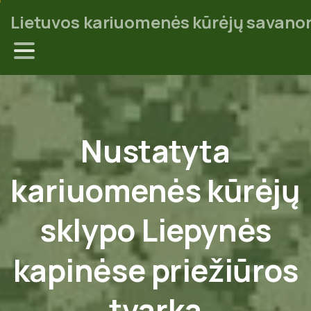
Lietuvos kariuomenės kūrėjų savanor
Nustatyta
kariuomenės
kūrėjų
sklypo
Liepynės
kapinėse
priežiūros
tvarka