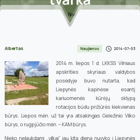
Home
Naujienos
Nustatyta kariuomenės kūrėjų sklypo Liepynės
kapinėse priežiūros tvarka
Albertas
2014-07-03
Naujienos
2014 m. liepos 1 d. LKKSS Vilniaus
apskrities skyriaus valdybos
posėdyje buvo nutarta, kad
Liepynės kapinėse esantį
kariuomenės kūrėjų sklypą
rotacijos būdu prižiūrės kiekvienas
būrys.
Liepos mėn. už tai yra atsakingas Geležinio Vilko
būrys, o rugpjūčio mėn. – KAM būrys.
Nieko nelaukdami ,,vilkai” jau kitą dieną nuvyko į Liepynės