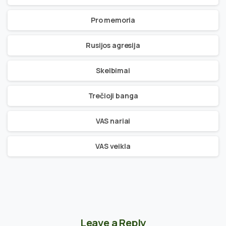
Pro memoria
Rusijos agresija
Skelbimai
Trečioji banga
VAS nariai
VAS veikla
Leave a Reply