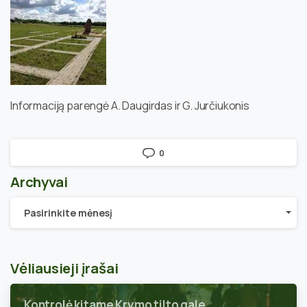
Informaciją parengė A. Daugirdas ir G. Jurčiukonis
0
Archyvai
Archyvai
Pasirinkite mėnesį
Vėliausieji įrašai
Kontrolė kitame Krymo tilto gale.