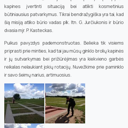
kapines įvertinti situaciją bei atlikti kosmetinius
būtiniausius patvarkymus. Tikrai bendražygiška yra tai, kad
šią misiją atliko būrio vadas plk. ltn. G. Jurčiukonis ir būrio
dvasia mjr. P. Kasteckas.
Puikus pavyzdys pademonstruotas. Belieka tik visiems
priprasti prie minties, kad tai jau mūsų ginklo brolių kapinės
ir jų sutvarkymas bei prižiūrėjimas yra kiekvieno garbės
reikalas nelaukiant jokių rotacijų. Nuvežkime prie paminklo
ir savo šeimų narius, artimuosius.