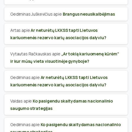
Gediminas Juškevičius
apie
Brangus nesusikalbėjimas
Artas
apie
Ar neturėtų LKKSS tapti Lietuvos
kariuomenės rezervo karių asociacijos dalyviu?
Vytautas Račkauskas
apie
„Ar tokią kariuomenę kūrėm“
ir kur mūsų vieta visuotinėje gynyboje?
Gediminas
apie
Ar neturėtų LKKSS tapti Lietuvos
kariuomenės rezervo karių asociacijos dalyviu?
Valdas
apie
Ko pasigendu skaitydamas nacionalinio
saugumo strategijas
Gediminas
apie
Ko pasigendu skaitydamas nacionalinio
saugumo strategijas