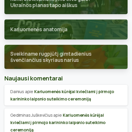
Ukrainos planas tapo aiškus
Kariuomenės anatomija
Sveikiname rugpjūtį gimtadienius
švenčiančius skyriaus narius
Naujausi komentarai
Dainius
apie
Kariuomenės kūrėjai kviečiami į pirmojo
karininko laipsnio suteikimo ceremoniją
Gediminas Juškevičius
apie
Kariuomenės kūrėjai
kviečiami į pirmojo karininko laipsnio suteikimo
ceremoniją