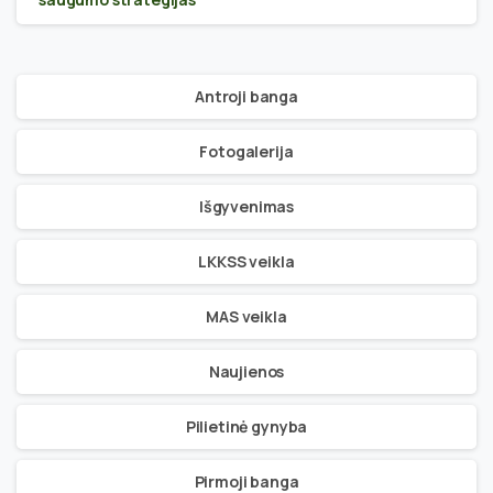
Antroji banga
Fotogalerija
Išgyvenimas
LKKSS veikla
MAS veikla
Naujienos
Pilietinė gynyba
Pirmoji banga