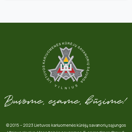
© 2015 – 2023 Lietuvos kariuomenės kūrėjų savanorių sąjungos