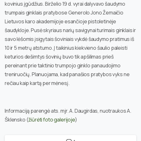
kovinius įgūdžius. Birželio 19 d. vyrai dalyvavo šaudymo
trumpais ginklais pratybose Generolo Jono Žemaičio
Lietuvos karo akademijoje esančioje pistoletinėje
šaudykloje. Pusė skyriaus narių savigynai turimais ginklais ir
savo lėšomis įsigytais šoviniais vykdė šaudymo pratimus iš
10 ir 5 metrų atstumo. Į taikinius kiekvieno šaulio paleisti
keturios dešimtys šovinių buvo tik apšilimas prieš
pereinant prie taktinio trumpojo ginklo panaudojimo
treniruočių. Planuojama, kad panašios pratybos vyks ne
rečiau kaip kartą per mėnesį.
Informaciją parengė ats. mjr. A. Daugirdas, nuotraukos A.
Šklensko (
žiūrėti foto galerijoje
)