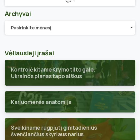
1
Archyvai
Archyvai
Pasirinkite mėnesį
Vėliausieji įrašai
Kontrolė kitame Krymo tilto gale.
Ukrainos planas tapo aiškus
Kariuomenės anatomija
Sveikiname rugpjūtį gimtadienius
švenčiančius skyriaus narius