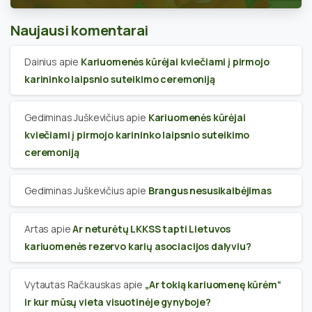
Naujausi komentarai
Dainius
apie
Kariuomenės kūrėjai kviečiami į pirmojo
karininko laipsnio suteikimo ceremoniją
Gediminas Juškevičius
apie
Kariuomenės kūrėjai
kviečiami į pirmojo karininko laipsnio suteikimo
ceremoniją
Gediminas Juškevičius
apie
Brangus nesusikalbėjimas
Artas
apie
Ar neturėtų LKKSS tapti Lietuvos
kariuomenės rezervo karių asociacijos dalyviu?
Vytautas Račkauskas
apie
„Ar tokią kariuomenę kūrėm“
ir kur mūsų vieta visuotinėje gynyboje?