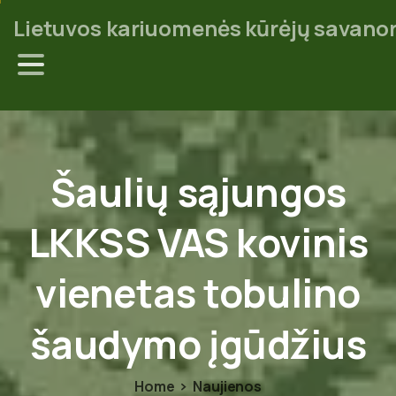
Lietuvos kariuomenės kūrėjų savanor
Šaulių
sąjungos
LKKSS
VAS
kovinis
vienetas
tobulino
šaudymo
įgūdžius
Home
Naujienos