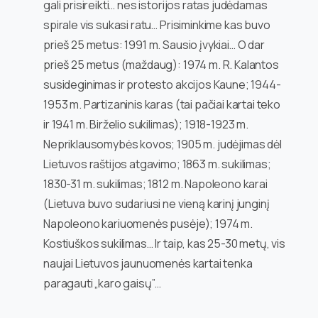
gali prisireikti… nes istorijos ratas judėdamas
spirale vis sukasi ratu… Prisiminkime kas buvo
prieš 25 metus: 1991 m. Sausio įvykiai… O dar
prieš 25 metus (maždaug): 1974 m. R. Kalantos
susideginimas ir protesto akcijos Kaune; 1944-
1953 m. Partizaninis karas (tai pačiai kartai teko
ir 1941 m. Birželio sukilimas); 1918-1923 m.
Nepriklausomybės kovos; 1905 m. judėjimas dėl
Lietuvos raštijos atgavimo; 1863 m. sukilimas;
1830-31 m. sukilimas; 1812 m. Napoleono karai
(Lietuva buvo sudariusi ne vieną karinį junginį
Napoleono kariuomenės pusėje); 1974 m.
Kostiuškos sukilimas… Ir taip, kas 25-30 metų, vis
naujai Lietuvos jaunuomenės kartai tenka
paragauti „karo gaisų”…