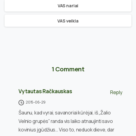
VAS nariai
VAS veikla
1 Comment
Vytautas Račkauskas
Reply
2015-06-29
Šaunu, kad vyrai, savanoriai kūrėjai, iš „Žalio
Velnio grupės” randa vis laiko atnaujinti savo
kovinius įgūdžius… Viso to, neduok dieve, dar