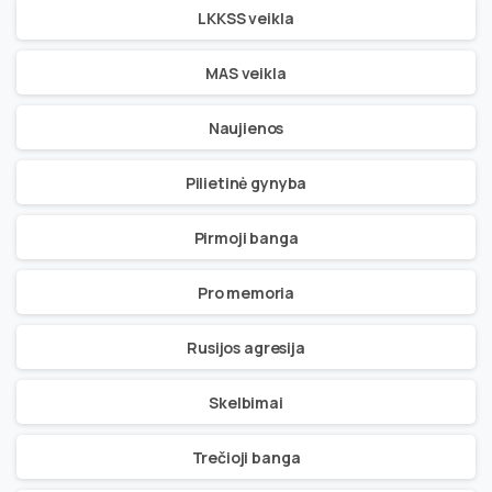
LKKSS veikla
MAS veikla
Naujienos
Pilietinė gynyba
Pirmoji banga
Pro memoria
Rusijos agresija
Skelbimai
Trečioji banga