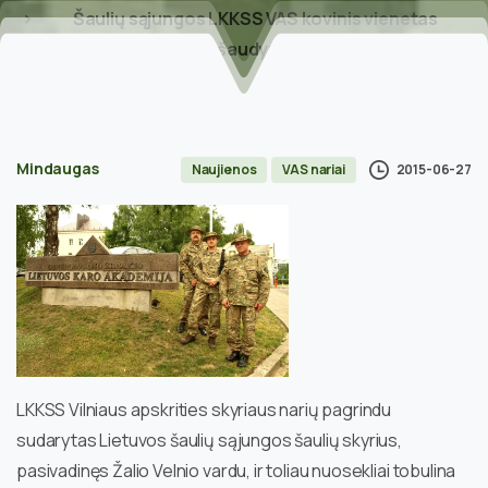
Šaulių sąjungos LKKSS VAS kovinis vienetas
tobulino šaudymo įgūdžius
Mindaugas
2015-06-27
Naujienos
VAS nariai
LKKSS Vilniaus apskrities skyriaus narių pagrindu
sudarytas Lietuvos šaulių sąjungos šaulių skyrius,
pasivadinęs Žalio Velnio vardu, ir toliau nuosekliai tobulina