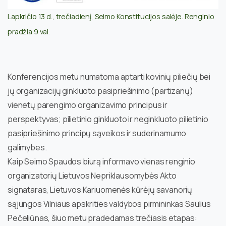
Lapkričio 13 d., trečiadienį, Seimo Konstitucijos salėje. Renginio
pradžia 9 val.
Konferencijos metu numatoma aptarti kovinių piliečių bei
jų organizacijų ginkluoto pasipriešinimo (partizanų)
vienetų parengimo organizavimo principus ir
perspektyvas; pilietinio ginkluoto ir neginkluoto pilietinio
pasipriešinimo principų sąveikos ir suderinamumo
galimybes.
Kaip Seimo Spaudos biurą informavo vienas renginio
organizatorių Lietuvos Nepriklausomybės Akto
signataras, Lietuvos Kariuomenės kūrėjų savanorių
sąjungos Vilniaus apskrities valdybos pirmininkas Saulius
Pečeliūnas, šiuo metu pradedamas trečiasis etapas: