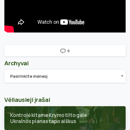
0
Archyvai
Archyvai
Pasirinkite mėnesį
Vėliausieji įrašai
Kontrolė kitame Krymo tilto gale.
Ukrainos planas tapo aiškus