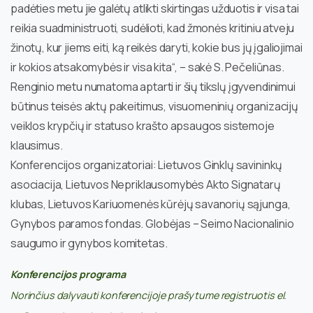
padėties metu jie galėtų atlikti skirtingas užduotis ir visa tai
reikia suadministruoti, sudėlioti, kad žmonės kritiniu atveju
žinotų, kur jiems eiti, ką reikės daryti, kokie bus jų įgaliojimai
ir kokios atsakomybės ir visa kita“, – sakė S. Pečeliūnas.
Renginio metu numatoma aptarti ir šių tikslų įgyvendinimui
būtinus teisės aktų pakeitimus, visuomeninių organizacijų
veiklos krypčių ir statuso krašto apsaugos sistemoje
klausimus.
Konferencijos organizatoriai: Lietuvos Ginklų savininkų
asociacija, Lietuvos Nepriklausomybės Akto Signatarų
klubas, Lietuvos Kariuomenės kūrėjų savanorių sąjunga,
Gynybos paramos fondas. Globėjas – Seimo Nacionalinio
saugumo ir gynybos komitetas.
Konferencijos programa
Norinčius dalyvauti konferencijoje prašytume registruotis el.