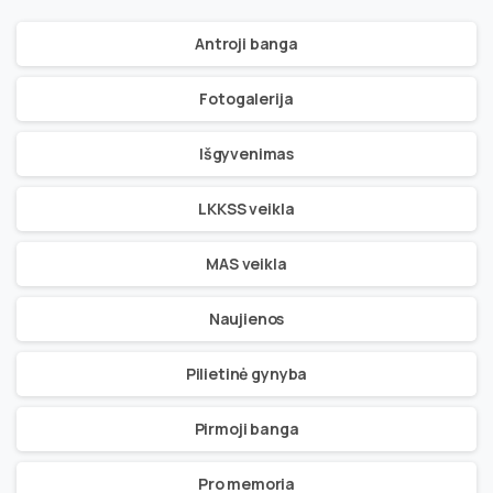
Antroji banga
Fotogalerija
Išgyvenimas
LKKSS veikla
MAS veikla
Naujienos
Pilietinė gynyba
Pirmoji banga
Pro memoria