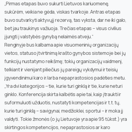
„Pirmas etapas buvo sukurti Lietuvos kariuomenę,
sukūrėm, veikia ne gėda, viskas tvarkoje. Antras etapas
buvo sutvarkyti aktyvųjį rezervą, tas vyksta, dar ne iki galo,
bet jau traukinys važiuoja. Trečias etapas – visus civilius
įjungti į valstybės gynybą nelaimės atveju.“
Renginyje bus kalbama apie visuomeninių organizacijų
vietos, statuso įtvirtinimą krašto gynybos sistemoje bei jų
funkcijų nustatymo reikšmę; tokių organizacijų vaidmenį,
telkiant ir vienijant piliečius jų pareigų vykdymui ir teisių
įgyvendinimui karo ir/arba nepaprastosios padėties metu.
„Yra dvi kategorijos – tie, kurie turi ginklą ir tie, kurie neturi
ginklo. Konferencija skirta kalbėtis apie tai, kaip įtraukti ir
suformuluoti užduotis, nustatyti kompetencijas ir t.t. tų,
kurie turi ginklą – savigynai, medžioklei, sportui – ir moka jį
valdyti. Tokie žmonės (o jų Lietuvoje yra apie 95 tūkst.) yra
skirtingos kompetencijos, nepaprastosios ar karo