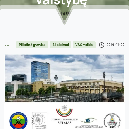
Home
Pilietinė gynyba
Seime vyks konferencija „Piliečio galimybės gintis ir
ginti valstybę“
LL
2019-11-07
Pilietinė gynyba
Skelbimai
VAS veikla