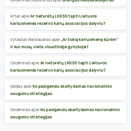
Artas
apie
Ar neturėtų LKKSS tapti Lietuvos
kariuomenės rezervo karių asociacijos dalyviu?
Vytautas Račkauskas
apie
„Ar tokią kariuomenę kūrėm“
ir kur mūsų vieta visuotinėje gynyboje?
Gediminas
apie
Ar neturėtų LKKSS tapti Lietuvos
kariuomenės rezervo karių asociacijos dalyviu?
Valdas
apie
Ko pasigendu skaitydamas nacionalinio
saugumo strategijas
Gediminas
apie
Ko pasigendu skaitydamas nacionalinio
saugumo strategijas