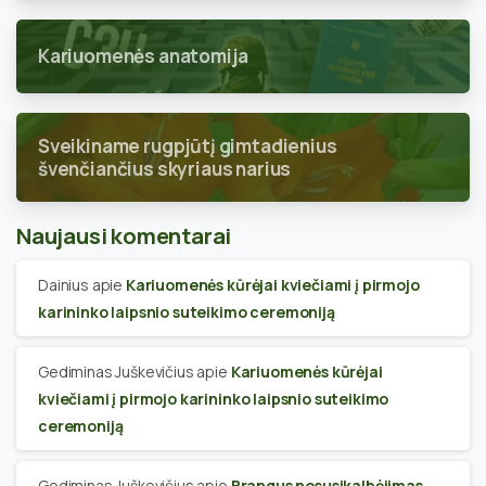
Kariuomenės anatomija
Sveikiname rugpjūtį gimtadienius
švenčiančius skyriaus narius
Naujausi komentarai
Dainius
apie
Kariuomenės kūrėjai kviečiami į pirmojo
karininko laipsnio suteikimo ceremoniją
Gediminas Juškevičius
apie
Kariuomenės kūrėjai
kviečiami į pirmojo karininko laipsnio suteikimo
ceremoniją
Gediminas Juškevičius
apie
Brangus nesusikalbėjimas