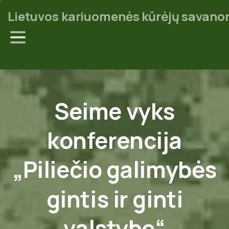
Lietuvos kariuomenės kūrėjų savanor
Seime
vyks
konferencija
„Piliečio
galimybės
gintis
ir
ginti
valstybę“