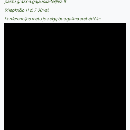
paštu grazina.gajauskaite@lrs.lt
iki lapkričio 11 d. 7:00 val.
Konferencijos metu jos eigą bus galima stebėti čia: