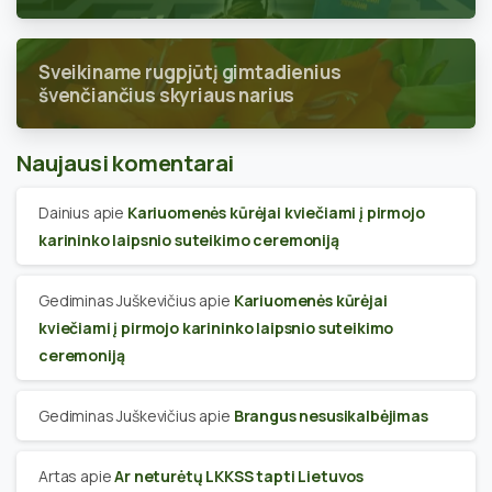
Sveikiname rugpjūtį gimtadienius
švenčiančius skyriaus narius
Naujausi komentarai
Dainius
apie
Kariuomenės kūrėjai kviečiami į pirmojo
karininko laipsnio suteikimo ceremoniją
Gediminas Juškevičius
apie
Kariuomenės kūrėjai
kviečiami į pirmojo karininko laipsnio suteikimo
ceremoniją
Gediminas Juškevičius
apie
Brangus nesusikalbėjimas
Artas
apie
Ar neturėtų LKKSS tapti Lietuvos