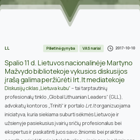
LL
2017-10-10
Pilietinė gynyba
VAS nariai
Spalio 11 d. Lietuvos nacionalinėje Martyno
Mažvydo bibliotekoje vykusios diskusijos
įrašą galima peržiūrėti lrt.lt mediatekoje
Diskusijų ciklas „Lietuva kubu“
– tai tarptautinių
profesionalų tinklo „Global Lithuanian Leaders“ (GLL),
advokatų kontoros „Triniti“ ir portalo
Lrt.lt
organizuojama
iniciatyva, kuria siekiama suburti sėkmės Lietuvoje ir
užsienyje pasiekusius įvairių sričių profesionalus bei
ekspertus ir paskatinti juos savo žiniomis bei praktine