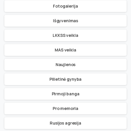
Fotogalerija
Išgyvenimas
LKKSS veikla
MAS veikla
Naujienos
Pilietinė gynyba
Pirmoji banga
Pro memoria
Rusijos agresija