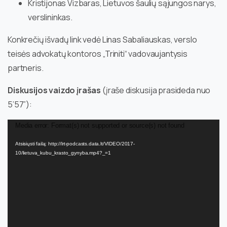
Kristijonas Vizbaras, Lietuvos šaulių sąjungos narys,
verslininkas.
Konkrečių išvadų link vedė Linas Sabaliauskas, verslo
teisės advokatų kontoros „Triniti“ vadovaujantysis
partneris.
Diskusijos vaizdo įrašas
(įraše diskusija prasideda nuo
5’57”):
Video
Media error: Format(s) not supported or source(s) not found
grotuvas
Atsisiųsti failą: http://lrt-podcasts.data.lt/VIDEO/2017-
10/lietuva_kubu_krasto_gynyba.mp4?_=1