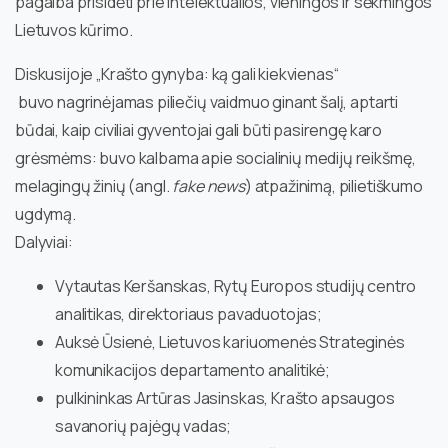
pagalba prisidėti prie intelektualios, vieningos ir sėkmingos
Lietuvos kūrimo.
Diskusijoje „Krašto gynyba: ką gali kiekvienas“
buvo nagrinėjamas piliečių vaidmuo ginant šalį, aptarti
būdai, kaip civiliai gyventojai gali būti pasirengę karo
grėsmėms: buvo kalbama apie socialinių medijų reikšmę,
melagingų žinių (angl.
fake news
) atpažinimą, pilietiškumo
ugdymą.
Dalyviai:
Vytautas Keršanskas, Rytų Europos studijų centro
analitikas, direktoriaus pavaduotojas;
Auksė Ūsienė, Lietuvos kariuomenės Strateginės
komunikacijos departamento analitikė;
pulkininkas Artūras Jasinskas, Krašto apsaugos
savanorių pajėgų vadas;