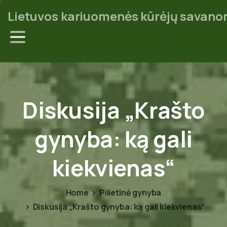
Lietuvos kariuomenės kūrėjų savanor
Diskusija
„Krašto
gynyba:
ką
gali
kiekvienas“
Home
Pilietinė gynyba
Diskusija „Krašto gynyba: ką gali kiekvienas“