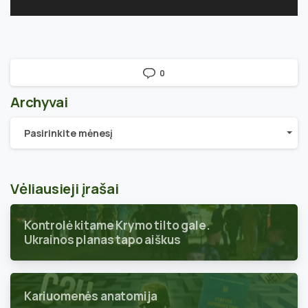
0
Archyvai
Archyvai
Pasirinkite mėnesį
Vėliausieji įrašai
Kontrolė kitame Krymo tilto gale.
Ukrainos planas tapo aiškus
Kariuomenės anatomija