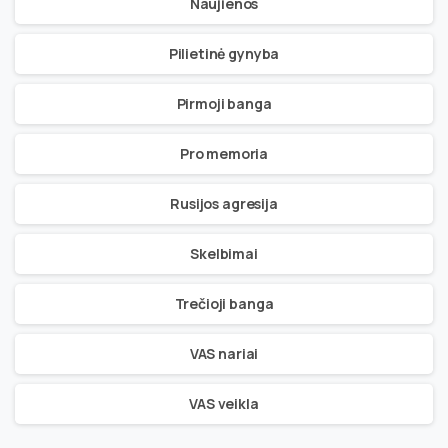
Naujienos
Pilietinė gynyba
Pirmoji banga
Pro memoria
Rusijos agresija
Skelbimai
Trečioji banga
VAS nariai
VAS veikla