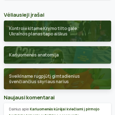
Vėliausieji įrašai
Kontrolė kitame Krymo tilto gale.
Ukrainos planas tapo aiškus
Kariuomenės anatomija
Sveikiname rugpjūtį gimtadienius
švenčiančius skyriaus narius
Naujausi komentarai
Dainius
apie
Kariuomenės kūrėjai kviečiami į pirmojo