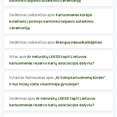
karininko laipsnio suteikimo ceremoniją
Gediminas Juškevičius
apie
Kariuomenės kūrėjai
kviečiami į pirmojo karininko laipsnio suteikimo
ceremoniją
Gediminas Juškevičius
apie
Brangus nesusikalbėjimas
Artas
apie
Ar neturėtų LKKSS tapti Lietuvos
kariuomenės rezervo karių asociacijos dalyviu?
Vytautas Račkauskas
apie
„Ar tokią kariuomenę kūrėm“
ir kur mūsų vieta visuotinėje gynyboje?
Gediminas
apie
Ar neturėtų LKKSS tapti Lietuvos
kariuomenės rezervo karių asociacijos dalyviu?