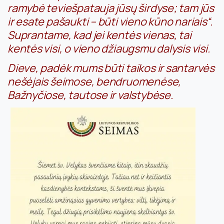
ramybė teviešpatauja jūsų širdyse; tam jūs
ir esate pašaukti – būti vieno kūno nariais“.
Suprantame, kad jei kentės vienas, tai
kentės visi, o vieno džiaugsmu dalysis visi.
Dieve, padėk mums būti taikos ir santarvės
nešėjais šeimose, bendruomenėse,
Bažnyčiose, tautose ir valstybėse.