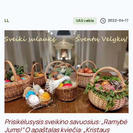
LL
2022-04-17
VAS veikla
Prisikėlusysis sveikino savuosius: „Ramybė
Jums!“ O apaštalas kviečia: „Kristaus