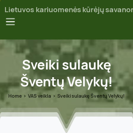
Lietuvos kariuomenės kūrėjų savanor
Sveiki
sulaukę
Šventų
Velykų!
Home
VAS veikla
Sveiki sulaukę Šventų Velykų!