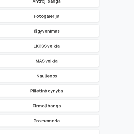
Antroji banga
Fotogalerija
Išgyvenimas
LKKSS veikla
MAS veikla
Naujienos
Pilietinė gynyba
Pirmoji banga
Pro memoria