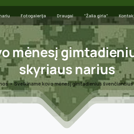
nariu
Fotogalerija
Draugai
“Žalia giria”
Kontak
vo
mėnesį
gimtadieni
skyriaus
narius
enos
Sveikiname kovo mėnesį gimtadienius švenčiančius 