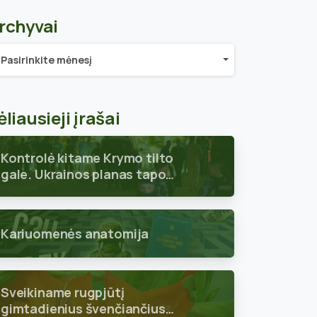
rchyvai
chyvai
Pasirinkite mėnesį
ėliausieji įrašai
Kontrolė kitame Krymo tilto
gale. Ukrainos planas tapo
aiškus
Kariuomenės anatomija
Sveikiname rugpjūtį
gimtadienius švenčiančius