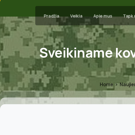
Pradžia
Veikla
Apie mus
Tapk 
Sveikiname
ko
Home
Nauji