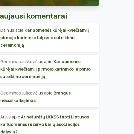
skyriaus narius
aujausi komentarai
Dainius
apie
Kariuomenės kūrėjai kviečiami į
pirmojo karininko laipsnio suteikimo
ceremoniją
Gediminas Juškevičius
apie
Kariuomenės
kūrėjai kviečiami į pirmojo karininko laipsnio
suteikimo ceremoniją
Gediminas Juškevičius
apie
Brangus
nesusikalbėjimas
Artas
apie
Ar neturėtų LKKSS tapti Lietuvos
kariuomenės rezervo karių asociacijos
dalyviu?