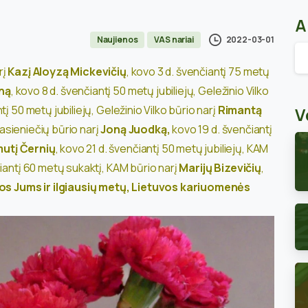
A
2022-03-01
Naujienos
VAS nariai
Ar
rį
Kazį Aloyzą Mickevičių
, kovo 3 d. švenčiantį 75 metų
ūną
, kovo 8 d. švenčiantį 50 metų jubiliejų,
Geležinio Vilko
ntį 50 metų jubiliejų,
Geležinio Vilko būrio narį
Rimantą
V
asieniečių būrio narį
Joną Juodką,
kovo 19 d. švenčiantį
mutį Černių
, kovo 21 d. švenčiantį 50 metų jubiliejų,
KAM
iantį 60 metų sukaktį,
KAM būrio narį
Marijų Bizevičių
,
os Jums ir ilgiausių metų, Lietuvos kariuomenės