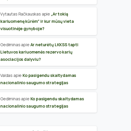
Vytautas Račkauskas
apie
„Ar tokią
kariuomenę kūrėm“ ir kur mūsų vieta
visuotinėje gynyboje?
Gediminas
apie
Ar neturėtų LKKSS tapti
Lietuvos kariuomenės rezervo karių
asociacijos dalyviu?
Valdas
apie
Ko pasigendu skaitydamas
nacionalinio saugumo strategijas
Gediminas
apie
Ko pasigendu skaitydamas
nacionalinio saugumo strategijas