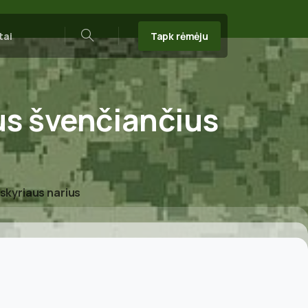
Tapk rėmėju
tai
Search
us
švenčiančius
skyriaus narius