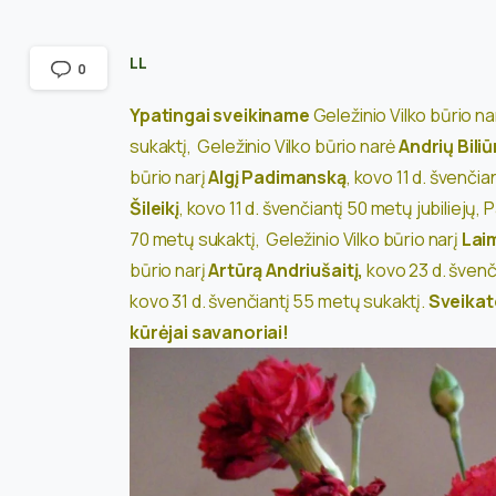
LL
0
Ypatingai sveikiname
Geležinio Vilko būrio na
sukaktį,
Geležinio Vilko būrio narė
Andrių Bili
būrio narį
Algį Padimanską
, kovo 11 d. švenčia
Šileikį
, kovo 11 d. švenčiantį 50 metų jubiliejų,
P
70 metų sukaktį,
Geležinio Vilko būrio narį
Lai
būrio narį
Artūrą Andriušaitį,
kovo 23 d. švenč
kovo 31 d. švenčiantį 55 metų sukaktį.
Sveikat
kūrėjai savanoriai!