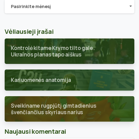
Archyvai
Pasirinkite mėnesį
Vėliausieji įrašai
Kontrolė kitame Krymo tilto gale.
Ukrainos planas tapo aiškus
Kariuomenės anatomija
Sveikiname rugpjūtį gimtadienius
švenčiančius skyriaus narius
Naujausi komentarai