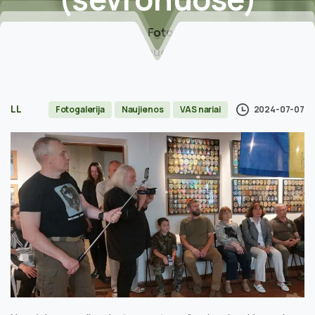
Home
Fotogalerija
Ukrainos godos – nuotraukose, vėliavose,
antsiuvuose (ševronuose)
LL
2024-07-07
Fotogalerija
Naujienos
VAS nariai