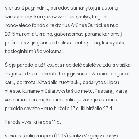
Vienas iš pagrindinių parodos sumanytojų ir autorių
kariuomenės kūrėjas savanoris, šaulys, Eugeno
Konovaleco fondo direktorius Arūnas Surdokas nuo
2015 m. remia Ukrainą, gabendamas paramą kariams į
pačius pavojingiausius taškus – nulinę zoną, kur vyksta
tiesioginiai mūšio veiksmai.
Šioje parodoje užfiksuota nedidelė dalelė vaizdų iš visiškai
sugriauto Iziumo miesto bei jį ginančios 3-osios brigados
karių portretai. Kita dalis nuotraukų padarytos Lipcų
mieste, kuriame mūšiai vyksta šiuo metu. Pastarąjį kartą
veždamas paramą kariams nulinėje zonoje autorius
praleido savaitę – nuo birželio 17 d. iki birželio 23 d.“
Paroda vyks iki liepos 11 d.
Vilniaus šaulių kuopos (1003) šaulys Virginijus Jocys