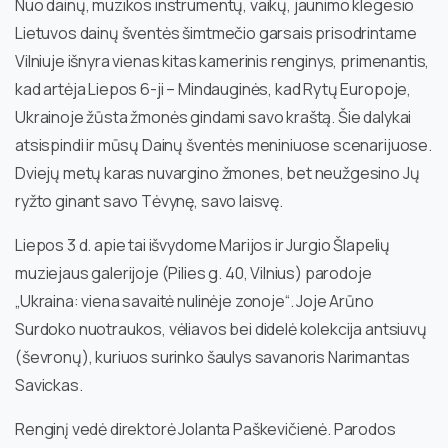
Nuo dainų, muzikos instrumentų, vaikų, jaunimo klegesio
Lietuvos dainų šventės šimtmečio garsais prisodrintame
Vilniuje išnyra vienas kitas kamerinis renginys
, primenantis,
kad artėja Liepos 6-ji – Mindauginės, kad Rytų Europoje,
Ukrainoje žūsta žmonės gindami savo kraštą. Šie dalykai
atsispindi ir mūsų Dainų šventės meniniuose scenarijuose.
Dviejų metų karas nuvargino žmones, bet neužgesino Jų
ryžto ginant savo Tėvynę, savo laisvę.
Liepos 3 d. apie tai išvydome Marijos ir Jurgio Šlapelių
muziejaus galerijoje (Pilies g. 40, Vilnius) parodoje
„Ukraina: viena savaitė nulinėje zonoje“. Joje Arūno
Surdoko nuotraukos, vėliavos bei didelė kolekcija antsiuvų
(ševronų), kuriuos surinko šaulys savanoris Narimantas
Savickas.
Renginį vedė direktorė Jolanta Paškevičienė. Parodos