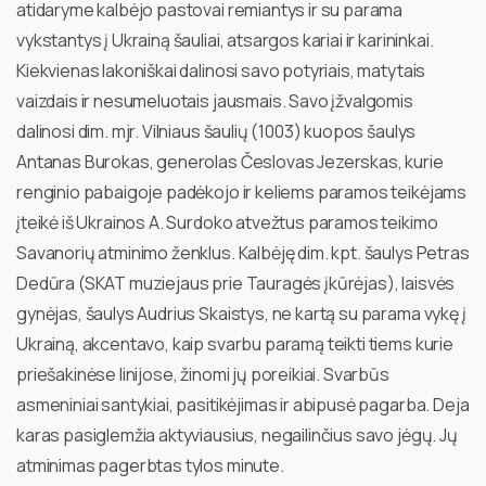
atidaryme kalbėjo pastovai remiantys ir su parama
vykstantys į Ukrainą šauliai, atsargos kariai ir karininkai.
Kiekvienas lakoniškai dalinosi savo potyriais, matytais
vaizdais ir nesumeluotais jausmais. Savo įžvalgomis
dalinosi dim. mjr. Vilniaus šaulių (1003) kuopos šaulys
Antanas Burokas, generolas Česlovas Jezerskas, kurie
renginio pabaigoje padėkojo ir keliems paramos teikėjams
įteikė iš Ukrainos A. Surdoko atvežtus paramos teikimo
Savanorių atminimo ženklus. Kalbėję dim. kpt. šaulys Petras
Dedūra (SKAT muziejaus prie Tauragės įkūrėjas), laisvės
gynėjas, šaulys Audrius Skaistys, ne kartą su parama vykę į
Ukrainą, akcentavo, kaip svarbu paramą teikti tiems kurie
priešakinėse linijose, žinomi jų poreikiai. Svarbūs
asmeniniai santykiai, pasitikėjimas ir abipusė pagarba. Deja
karas pasiglemžia aktyviausius, negailinčius savo jėgų. Jų
atminimas pagerbtas tylos minute.