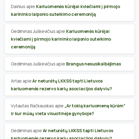
Dainius
apie
Kariuomenės kūrėjai kviečiami į pirmojo
karininko laipsnio suteikimo ceremoniją
Gediminas Juškevičius
apie
Kariuomenės kūrėjai
kviečiami į pirmojo karininko laipsnio suteikimo
ceremoniją
Gediminas Juškevičius
apie
Brangus nesusikalbėjimas
Artas
apie
Ar neturėtų LKKSS tapti Lietuvos
kariuomenės rezervo karių asociacijos dalyviu?
Vytautas Račkauskas
apie
„Ar tokią kariuomenę kūrėm“
ir kur mūsų vieta visuotinėje gynyboje?
Gediminas
apie
Ar neturėtų LKKSS tapti Lietuvos
kariuomenės rezervo karių asociacijos dalyviu?