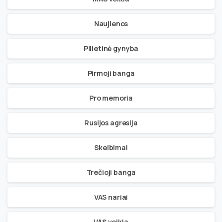
Naujienos
Pilietinė gynyba
Pirmoji banga
Pro memoria
Rusijos agresija
Skelbimai
Trečioji banga
VAS nariai
VAS veikla