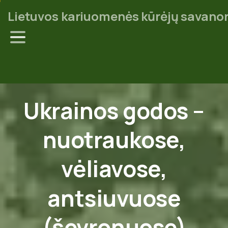
Lietuvos kariuomenės kūrėjų savanor
Ukrainos
godos
–
nuotraukose,
vėliavose,
antsiuvuose
(ševronuose)