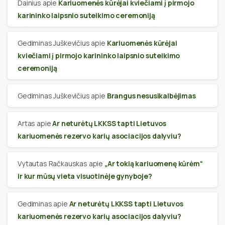
Dainius
apie
Kariuomenės kūrėjai kviečiami į pirmojo
karininko laipsnio suteikimo ceremoniją
Gediminas Juškevičius
apie
Kariuomenės kūrėjai
kviečiami į pirmojo karininko laipsnio suteikimo
ceremoniją
Gediminas Juškevičius
apie
Brangus nesusikalbėjimas
Artas
apie
Ar neturėtų LKKSS tapti Lietuvos
kariuomenės rezervo karių asociacijos dalyviu?
Vytautas Račkauskas
apie
„Ar tokią kariuomenę kūrėm“
ir kur mūsų vieta visuotinėje gynyboje?
Gediminas
apie
Ar neturėtų LKKSS tapti Lietuvos
kariuomenės rezervo karių asociacijos dalyviu?