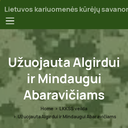
Lietuvos kariuomenės kūrėjų savanor
Užuojauta
Algirdui
ir
Mindaugui
Abaravičiams
Home
LKKSS veikla
Užuojauta Algirdui ir Mindaugui Abaravičiams