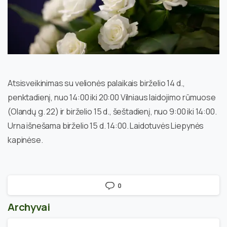
Atsisveikinimas su velionės palaikais birželio 14 d.,
penktadienį, nuo 14:00 iki 20:00 Vilniaus laidojimo rūmuose
(Olandų g. 22) ir birželio 15 d., šeštadienį, nuo 9:00 iki 14:00.
Urna išnešama birželio 15 d. 14:00. Laidotuvės Liepynės
kapinėse.
0
Archyvai
Archyvai