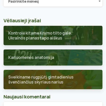
Pasirinkite mėnesį
Vėliausieji įrašai
Kontrolė kitame Krymo tilto gale.
Ukrainos planas tapo aiškus
Kariuomenės anatomija
Sveikiname rugpjūtį gimtadienius
švenčiančius skyriaus narius
Naujausi komentarai