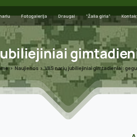
nariu
Fotogalerija
Draugai
“Žalia giria”
Kontak
jubiliejiniai
gimtadieni
ome
Naujienos
VAS narių jubiliejiniai gimtadieniai: geg
A