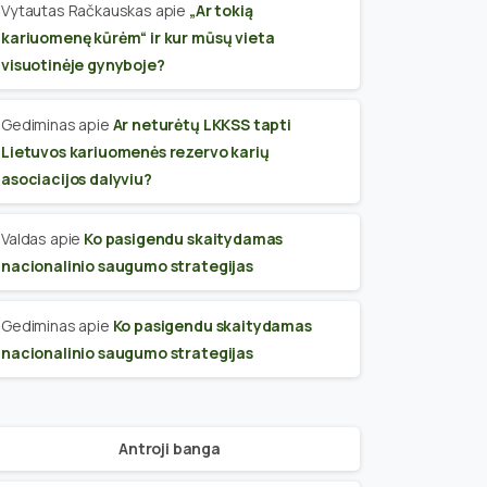
Vytautas Račkauskas
apie
„Ar tokią
kariuomenę kūrėm“ ir kur mūsų vieta
visuotinėje gynyboje?
Gediminas
apie
Ar neturėtų LKKSS tapti
Lietuvos kariuomenės rezervo karių
asociacijos dalyviu?
Valdas
apie
Ko pasigendu skaitydamas
nacionalinio saugumo strategijas
Gediminas
apie
Ko pasigendu skaitydamas
nacionalinio saugumo strategijas
Antroji banga