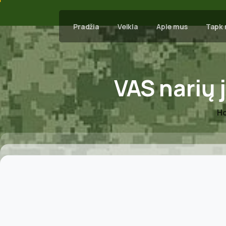
Pradžia
Veikla
Apie mus
Tapk 
VAS
narių
H