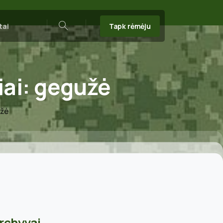
Tapk rėmėju
tai
Search
ai:
gegužė
užė
rchyvai