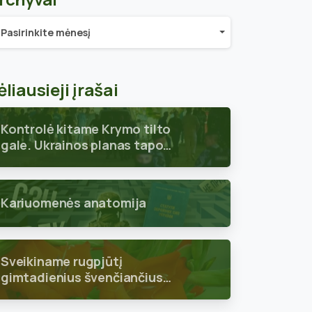
chyvai
Pasirinkite mėnesį
ėliausieji įrašai
Kontrolė kitame Krymo tilto
gale. Ukrainos planas tapo
aiškus
Kariuomenės anatomija
Sveikiname rugpjūtį
gimtadienius švenčiančius
skyriaus narius