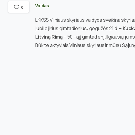
Valdas
0
LKKSS Vilniaus skyriaus valdyba sveikina skyr
jubiliejinius gimtadienius: gegužės 21 d. –
Kucka
Litviną Rimą
– 50 –ąjį gimtadienį. Ilgiausių ju
Būkite aktyviais Vilniaus skyriaus ir mūsų Sąjun