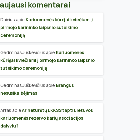
aujausi komentarai
Dainius
apie
Kariuomenės kūrėjai kviečiami į
pirmojo karininko laipsnio suteikimo
ceremoniją
Gediminas Juškevičius
apie
Kariuomenės
kūrėjai kviečiami į pirmojo karininko laipsnio
suteikimo ceremoniją
Gediminas Juškevičius
apie
Brangus
nesusikalbėjimas
Artas
apie
Ar neturėtų LKKSS tapti Lietuvos
kariuomenės rezervo karių asociacijos
dalyviu?