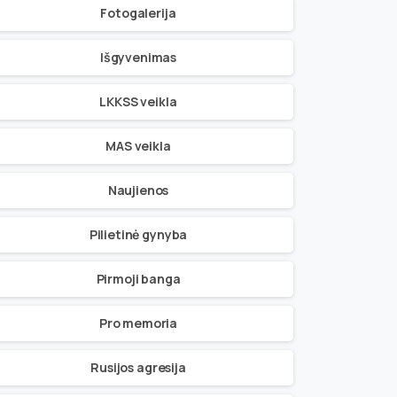
Fotogalerija
Išgyvenimas
LKKSS veikla
MAS veikla
Naujienos
Pilietinė gynyba
Pirmoji banga
Pro memoria
Rusijos agresija