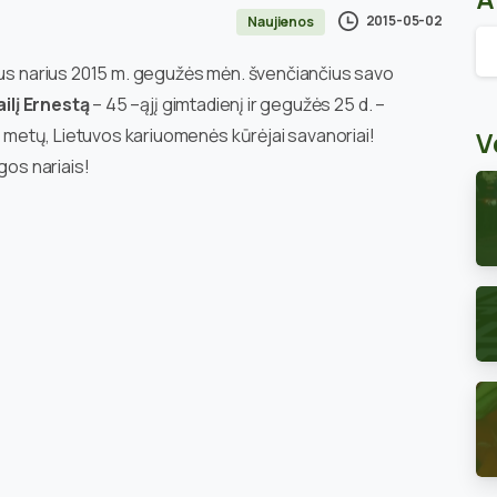
2015-05-02
Naujienos
Ar
iaus narius 2015 m. gegužės mėn. švenčiančius savo
ilį Ernestą
– 45 –ąjį gimtadienį ir gegužės 25 d. –
ms metų, Lietuvos kariuomenės kūrėjai savanoriai!
V
gos nariais!