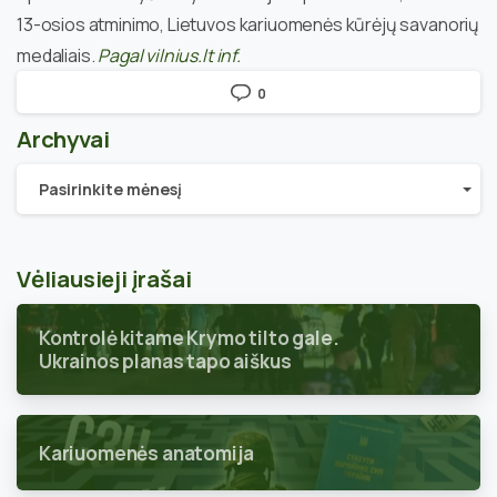
13-osios atminimo, Lietuvos kariuomenės kūrėjų savanorių
medaliais.
Pagal vilnius.lt inf.
0
Archyvai
Archyvai
Pasirinkite mėnesį
Vėliausieji įrašai
Kontrolė kitame Krymo tilto gale.
Ukrainos planas tapo aiškus
Kariuomenės anatomija