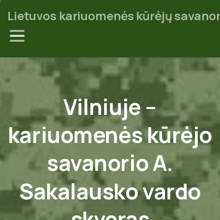
Lietuvos kariuomenės kūrėjų savanor
Vilniuje
–
kariuomenės
kūrėjo
savanorio
A.
Sakalausko
vardo
skveras