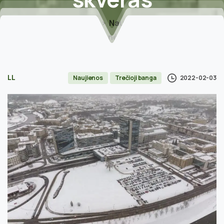
Home
Naujienos
Vilniuje – kariuomenės kūrėjo savanorio A.
Sakalausko vardo skveras
LL
2022-02-03
Naujienos
Trečioji banga