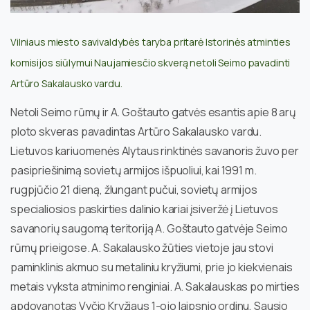
Vilniaus miesto savivaldybės taryba pritarė Istorinės atminties
komisijos siūlymui Naujamiesčio skverą netoli Seimo pavadinti
Artūro Sakalausko vardu.
Netoli Seimo rūmų ir A. Goštauto gatvės esantis apie 8 arų
ploto skveras pavadintas Artūro Sakalausko vardu.
Lietuvos kariuomenės Alytaus rinktinės savanoris žuvo per
pasipriešinimą sovietų armijos išpuoliui, kai 1991 m.
rugpjūčio 21 dieną, žlungant pučui, sovietų armijos
specialiosios paskirties dalinio kariai įsiveržė į Lietuvos
savanorių saugomą teritoriją A. Goštauto gatvėje Seimo
rūmų prieigose. A. Sakalausko žūties vietoje jau stovi
paminklinis akmuo su metaliniu kryžiumi, prie jo kiekvienais
metais vyksta atminimo renginiai. A. Sakalauskas po mirties
apdovanotas Vyčio Kryžiaus 1-ojo laipsnio ordinu, Sausio