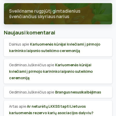
Sveikiname rugpjūtį gimtadienius
švenčiančius skyriaus narius
Naujausi komentarai
Dainius
apie
Kariuomenės kūrėjai kviečiami į pirmojo
karininko laipsnio suteikimo ceremoniją
Gediminas Juškevičius
apie
Kariuomenės kūrėjai
kviečiami į pirmojo karininko laipsnio suteikimo
ceremoniją
Gediminas Juškevičius
apie
Brangus nesusikalbėjimas
Artas
apie
Ar neturėtų LKKSS tapti Lietuvos
kariuomenės rezervo karių asociacijos dalyviu?