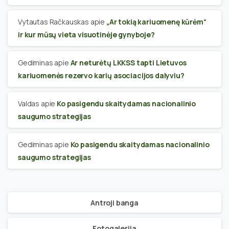
Vytautas Račkauskas
apie
„Ar tokią kariuomenę kūrėm“
ir kur mūsų vieta visuotinėje gynyboje?
Gediminas
apie
Ar neturėtų LKKSS tapti Lietuvos
kariuomenės rezervo karių asociacijos dalyviu?
Valdas
apie
Ko pasigendu skaitydamas nacionalinio
saugumo strategijas
Gediminas
apie
Ko pasigendu skaitydamas nacionalinio
saugumo strategijas
Antroji banga
Fotogalerija