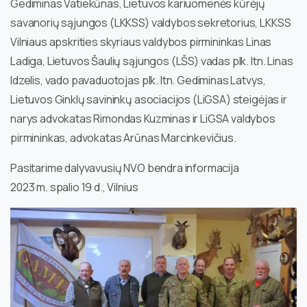
Gediminas Vatiekūnas, Lietuvos kariuomenės kūrėjų
savanorių sąjungos (LKKSS) valdybos sekretorius, LKKSS
Vilniaus apskrities skyriaus valdybos pirmininkas Linas
Ladiga, Lietuvos Šaulių sąjungos (LŠS) vadas plk. ltn. Linas
Idzelis, vado pavaduotojas plk. ltn. Gediminas Latvys,
Lietuvos Ginklų savininkų asociacijos (LiGSA) steigėjas ir
narys advokatas Rimondas Kuzminas ir LiGSA valdybos
pirmininkas, advokatas Arūnas Marcinkevičius.
Pasitarime dalyvavusių NVO bendra informacija
2023 m. spalio 19 d., Vilnius