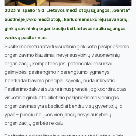
2023 m. spalio 19 d. Lietuvos medžiotojų sąjungos ,,Gamta“
būstinėje įvyko medžiotojų, kariuomenės kūrėjų savanorių,
ginklų savininkų organizacijų bei Lietuvos šaulių sąjungos
vadovų pasitarimas
.
Susitikimo metu aptarti visuotinio ginkluoto pasipriešinimo
organizavimo klausimai, nevyriausybinių visuomeninių
organizacijų kompetencijos, potencialai, resursai,
galimybės, pasirengimo ir parengtumo lygmenys,
bendradarbiavimo principai, sąveikų būdai ir kryptis.
Pasitarimo dalyviai sutarė ir nusprendė, jog koordinuotas
visuotinio ginkluoto pilietinio pasipriešinimo vieningas
organizavimas yra absoliučiai bendru visų gyventojų, o
ypač – piliečių bei juos vienijančių nevyriausybinių
organizacijų garbės reikalu.