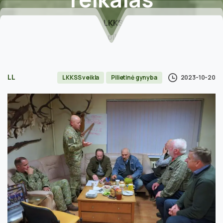
Home
LKKSS veikla
Visuotinis ginkluotas pilietinis pasipriešinimas –
bendras garbės reikalas
LL
2023-10-20
LKKSS veikla
Pilietinė gynyba