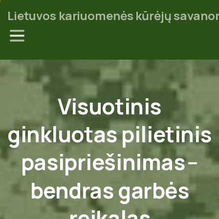
Lietuvos kariuomenės kūrėjų savanor
Visuotinis
ginkluotas
pilietinis
pasipriešinimas
–
bendras
garbės
reikalas