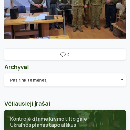
0
Archyvai
Archyvai
Pasirinkite mėnesį
Vėliausieji įrašai
Kontrolė kitame Krymo tilto gale.
Ukrainos planas tapo aiškus