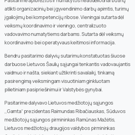
Pasitarime apibrėžtos ir numatytos neatidėliotinai būtinų
atlikti organizacinių bei įgyvendinimo darbų apimtis, turimų
įgaliojimų bei kompetencijų ribose. Vieningai sutarta dėl
veiksmų koordinavimo ir vieningo, centralizuoto
vadovavimo numatytiems darbams. Sutarta dėl veiksmų
koordinavimo bei operatyvaus keitimosi informacija.
Bendru pasitarimo dalyvių sutarimu konstatuotas šiuose
darbuose Lietuvos Šaulių sąjungai tenkantis vadovaujantis
vaidmuo ir našta, siekiant užtikrinti savalaikį, tinkamą
pasirengimą veiksmingam visuotiniam ginkluotam
pilietiniam pasipriešinimui ir Valstybės gynybai.
Pasitarime dalyvavo Lietuvos medžiotojų sąjungos
,,Gamta“ prezidentas Raimundas Ribačiauskas, Sūduvos
medžiotojų sąjungos pirmininkas Ramūnas Mažėtis,
Lietuvos medžiotojų draugijos valdybos pirmininkas