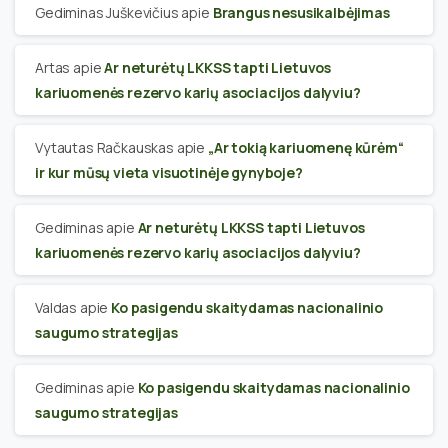
Gediminas Juškevičius
apie
Brangus nesusikalbėjimas
Artas
apie
Ar neturėtų LKKSS tapti Lietuvos
kariuomenės rezervo karių asociacijos dalyviu?
Vytautas Račkauskas
apie
„Ar tokią kariuomenę kūrėm“
ir kur mūsų vieta visuotinėje gynyboje?
Gediminas
apie
Ar neturėtų LKKSS tapti Lietuvos
kariuomenės rezervo karių asociacijos dalyviu?
Valdas
apie
Ko pasigendu skaitydamas nacionalinio
saugumo strategijas
Gediminas
apie
Ko pasigendu skaitydamas nacionalinio
saugumo strategijas