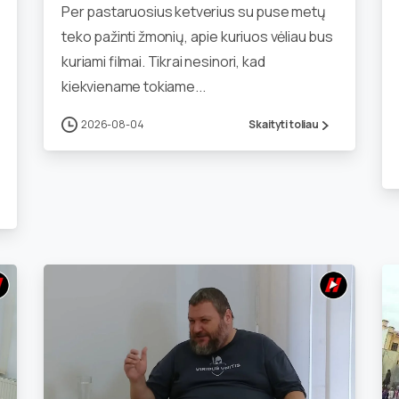
Per pastaruosius ketverius su puse metų
teko pažinti žmonių, apie kuriuos vėliau bus
kuriami filmai. Tikrai nesinori, kad
kiekviename tokiame...
2026-08-04
Skaityti toliau