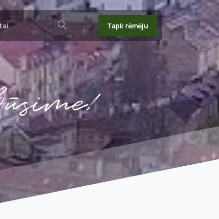
Tapk rėmėju
tai
Search