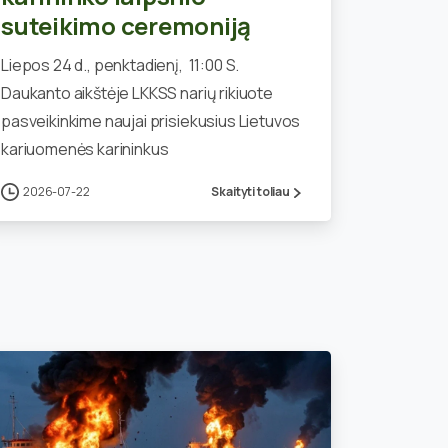
suteikimo ceremoniją
Liepos 24 d., penktadienį, 11:00 S.
Daukanto aikštėje LKKSS narių rikiuote
pasveikinkime naujai prisiekusius Lietuvos
kariuomenės karininkus
2026-07-22
Skaityti toliau