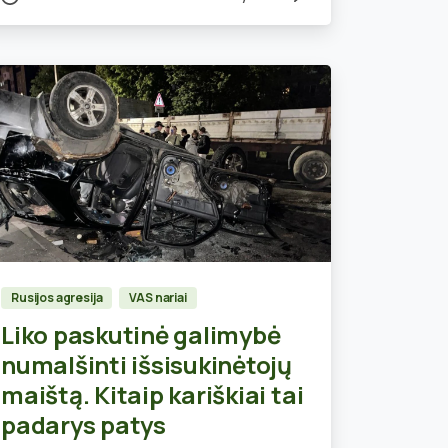
0
Rusijos agresija
VAS nariai
Liko paskutinė galimybė
numalšinti išsisukinėtojų
maištą. Kitaip kariškiai tai
padarys patys