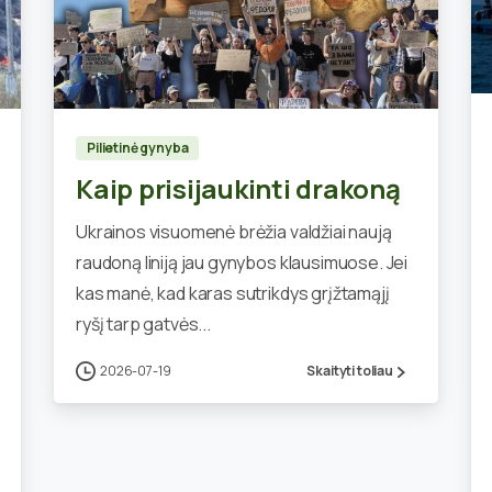
0
Pilietinė gynyba
Kaip prisijaukinti drakoną
Ukrainos visuomenė brėžia valdžiai naują
raudoną liniją jau gynybos klausimuose. Jei
kas manė, kad karas sutrikdys grįžtamąjį
ryšį tarp gatvės...
2026-07-19
Skaityti toliau