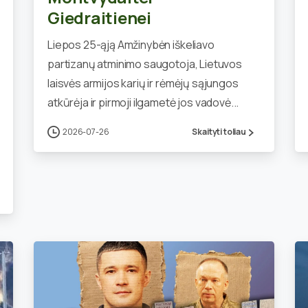
Giedraitienei
Liepos 25-ąją Amžinybėn iškeliavo
partizanų atminimo saugotoja, Lietuvos
laisvės armijos karių ir rėmėjų sąjungos
atkūrėja ir pirmoji ilgametė jos vadovė...
2026-07-26
Skaityti toliau