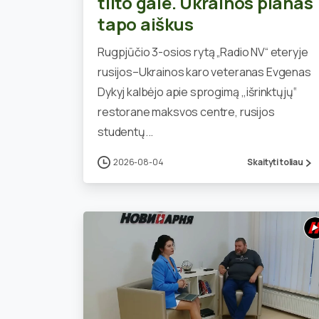
tilto gale. Ukrainos planas
tapo aiškus
Rugpjūčio 3-osios rytą „Radio NV“ eteryje
rusijos–Ukrainos karo veteranas Evgenas
Dykyj kalbėjo apie sprogimą ,,išrinktųjų‘‘
restorane maksvos centre, rusijos
studentų...
2026-08-04
Skaityti toliau