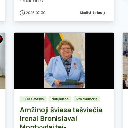
redaktorės...
2026-07-30
Skaityti toliau
0
LKKSS veikla
Naujienos
Pro memoria
Amžinoji šviesa tešviečia
Irenai Bronislavai
Montvydaitei-