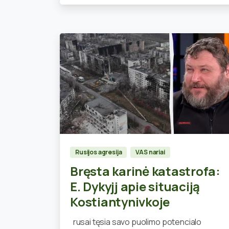
0
Rusijos agresija
VAS nariai
Bręsta karinė katastrofa:
E. Dykyjj apie situaciją
Kostiantynivkoje
rusai tęsia savo puolimo potencialo