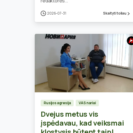
redaktorės...
2026-07-31
Skaityti toliau
0
Rusijos agresija
VAS nariai
Dvejus metus vis
įspėdavau, kad veiksmai
klostysis būtent taip!