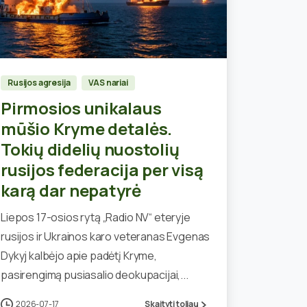
0
Rusijos agresija
VAS nariai
Pirmosios unikalaus
mūšio Kryme detalės.
Tokių didelių nuostolių
rusijos federacija per visą
karą dar nepatyrė
Liepos 17-osios rytą „Radio NV“ eteryje
rusijos ir Ukrainos karo veteranas Evgenas
Dykyj kalbėjo apie padėtį Kryme,
pasirengimą pusiasalio deokupacijai,...
2026-07-17
Skaityti toliau