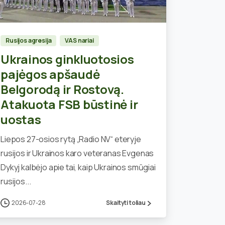
0
Rusijos agresija
VAS nariai
Ukrainos ginkluotosios
pajėgos apšaudė
Belgorodą ir Rostovą.
Atakuota FSB būstinė ir
uostas
Liepos 27-osios rytą „Radio NV“ eteryje
rusijos ir Ukrainos karo veteranas Evgenas
Dykyj kalbėjo apie tai, kaip Ukrainos smūgiai
rusijos...
2026-07-28
Skaityti toliau