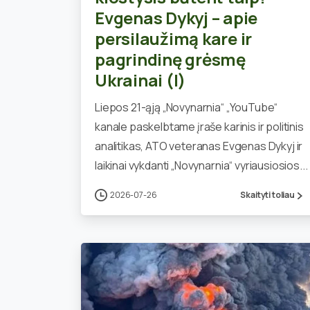
Evgenas Dykyj – apie
persilaužimą kare ir
pagrindinę grėsmę
Ukrainai (I)
Liepos 21-ąją „Novynarnia“ „YouTube“
kanale paskelbtame įraše karinis ir politinis
analitikas, ATO veteranas Evgenas Dykyj ir
laikinai vykdanti „Novynarnia“ vyriausiosios...
2026-07-26
Skaityti toliau