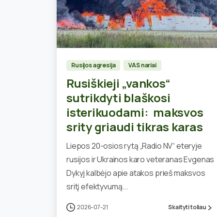
0
Rusijos agresija
VAS nariai
Rusiškieji „vankos“
sutrikdyti blaškosi
isterikuodami: maksvos
srity griaudi tikras karas
Liepos 20-osios rytą „Radio NV“ eteryje
rusijos ir Ukrainos karo veteranas Evgenas
Dykyj kalbėjo apie atakos prieš maksvos
sritį efektyvumą...
2026-07-21
Skaityti toliau