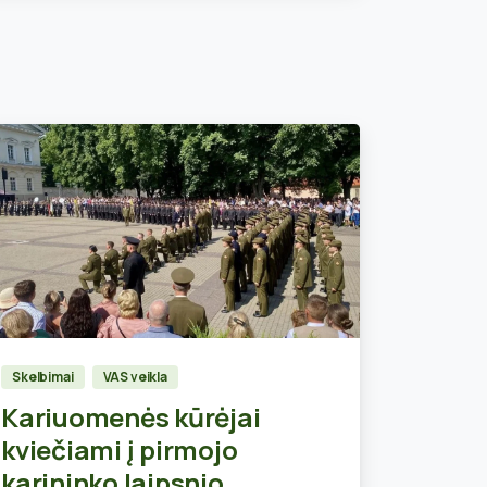
2
Skelbimai
VAS veikla
Kariuomenės kūrėjai
kviečiami į pirmojo
karininko laipsnio