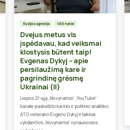
0
Rusijos agresija
VAS nariai
Dvejus metus vis
įspėdavau, kad veiksmai
klostysis būtent taip!
Evgenas Dykyj – apie
persilaužimą kare ir
pagrindinę grėsmę
Ukrainai (II)
Liepos 21-ąją „Novynarnia“ „YouTube“
kanale paskelbto karinio ir politinio analitiko,
ATO veterano Evgeno Dykyj ir laikinai
vykdančios „Novynarnia“ vyriausiosios