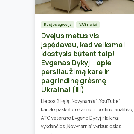
0
Rusijos agresija
VAS nariai
Dvejus metus vis
įspėdavau, kad veiksmai
klostysis būtent taip!
Evgenas Dykyj – apie
persilaužimą kare ir
pagrindinę grėsmę
Ukrainai (III)
Liepos 21-ąją „Novynarnia“ „YouTube“
kanale paskelbto karinio ir politinio analitiko,
ATO veterano Evgeno Dykyj ir laikinai
vykdančios „Novynarnia“ vyriausiosios