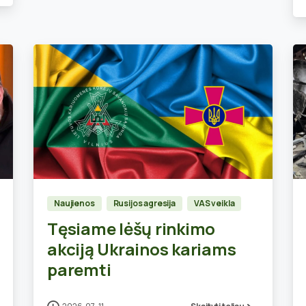
9
Naujienos
Rusijos agresija
VAS veikla
Tęsiame lėšų rinkimo
akciją Ukrainos kariams
paremti