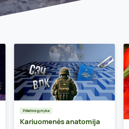
0
Pilietinė gynyba
Kariuomenės anatomija