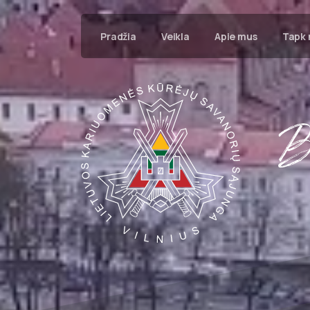
Pradžia
Veikla
Apie mus
Tapk 