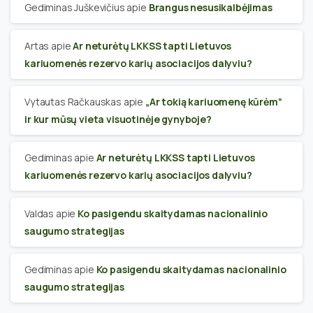
Gediminas Juškevičius
apie
Brangus nesusikalbėjimas
Artas
apie
Ar neturėtų LKKSS tapti Lietuvos
kariuomenės rezervo karių asociacijos dalyviu?
Vytautas Račkauskas
apie
„Ar tokią kariuomenę kūrėm“
ir kur mūsų vieta visuotinėje gynyboje?
Gediminas
apie
Ar neturėtų LKKSS tapti Lietuvos
kariuomenės rezervo karių asociacijos dalyviu?
Valdas
apie
Ko pasigendu skaitydamas nacionalinio
saugumo strategijas
Gediminas
apie
Ko pasigendu skaitydamas nacionalinio
saugumo strategijas