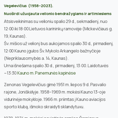
Vegelevičius (1958–2023)
.
Nuoširdi užuojauta velionio bendražygiams ir artimiesiems
Atsisveikinimas su velioniu spalio 29 d., sekmadienį, nuo
12:00 iki 18:00 Lietuvos karininkų ramovėje (Mickevičiaus g.
19, Kaunas).
Šv. mišios už velionį bus aukojamos spalio 30 d., pirmadienį,
12:00 Kauno įgulos Šv. Mykolo Arkangelo bažnyčioje
(Nepriklausomybės a. 14, Kaunas).
Urna išnešama spalio 30 d., pirmadienį, 13:00. Laidotuvės
~13:30
Kauno m. Panemunės kapinėse
Zenonas Vegelevičius gimė 1951 m. liepos 9 d. Pasvalio
rajone, Joniškėlyje. 1958–1969 m. mokėsi Kauno 13-oje
vidurinėje mokykloje. 1966 m. priimtas į Kauno aviacijos
sporto klubą, išmoko skraidyti sklandytuvu.