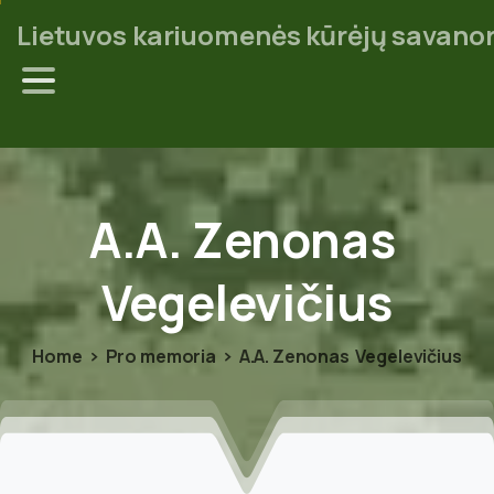
Lietuvos kariuomenės kūrėjų savanor
A.A.
Zenonas
Vegelevičius
Home
Pro memoria
A.A. Zenonas Vegelevičius