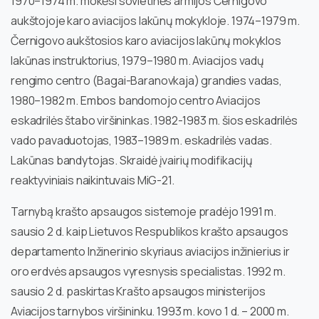
1970–1974 m. mokėsi sovietinės armijos Černigovo
aukštojoje karo aviacijos lakūnų mokykloje. 1974–1979 m.
Černigovo aukštosios karo aviacijos lakūnų mokyklos
lakūnas instruktorius, 1979–1980 m. Aviacijos vadų
rengimo centro (Bagai-Baranovkaja) grandies vadas,
1980–1982 m. Embos bandomojo centro Aviacijos
eskadrilės štabo viršininkas. 1982-1983 m. šios eskadrilės
vado pavaduotojas, 1983–1989 m. eskadrilės vadas.
Lakūnas bandytojas. Skraidė įvairių modifikacijų
reaktyviniais naikintuvais MiG-21.
Tarnybą krašto apsaugos sistemoje pradėjo 1991 m.
sausio 2 d. kaip Lietuvos Respublikos krašto apsaugos
departamento Inžinerinio skyriaus aviacijos inžinierius ir
oro erdvės apsaugos vyresnysis specialistas. 1992 m.
sausio 2 d. paskirtas Krašto apsaugos ministerijos
Aviacijos tarnybos viršininku. 1993 m. kovo 1 d. – 2000 m.