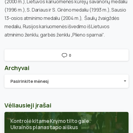
(2000 m.), Lietuvos kariuomenės kūrėjų savanorių medaliu
(1996 m.), S. Dariaus ir S. Girėno medaliu (1993 m.), Sausio
13-osios atminimo medaliu (2004 m.), Šaulių žvaigždės
medaliu, Rusijos kariuomenės išvedimo iš Lietuvos
atminimo ženklu, garbės ženklu „Plieno sparnai“.
0
Archyvai
Archyvai
Pasirinkite mėnesį
Vėliausieji įrašai
Kontrolė kitame Krymo tilto gale.
Ukrainos planas tapo aiškus