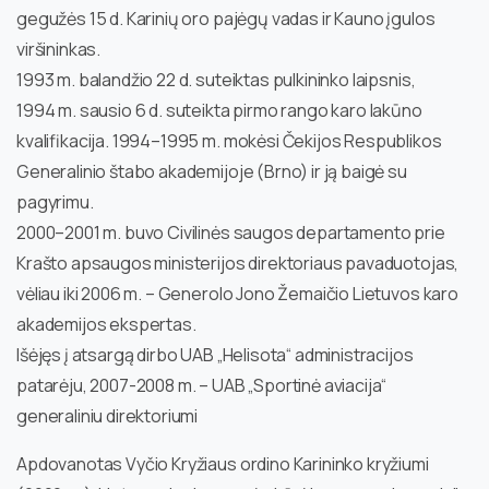
gegužės 15 d. Karinių oro pajėgų vadas ir Kauno įgulos
viršininkas.
1993 m. balandžio 22 d. suteiktas pulkininko laipsnis,
1994 m. sausio 6 d. suteikta pirmo rango karo lakūno
kvalifikacija. 1994–1995 m. mokėsi Čekijos Respublikos
Generalinio štabo akademijoje (Brno) ir ją baigė su
pagyrimu.
2000–2001 m. buvo Civilinės saugos departamento prie
Krašto apsaugos ministerijos direktoriaus pavaduotojas,
vėliau iki 2006 m. – Generolo Jono Žemaičio Lietuvos karo
akademijos ekspertas.
Išėjęs į atsargą dirbo UAB „Helisota“ administracijos
patarėju, 2007-2008 m. – UAB „Sportinė aviacija“
generaliniu direktoriumi
Apdovanotas Vyčio Kryžiaus ordino Karininko kryžiumi