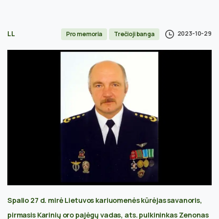
LL
2023-10-29
Pro memoria
Trečioji banga
Spalio 27 d. mirė Lietuvos kariuomenės kūrėjas savanoris,
pirmasis Karinių oro pajėgų vadas, ats. pulkininkas Zenonas