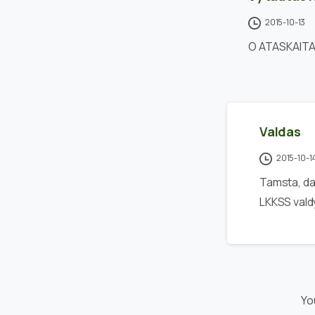
2015-10-13
O ATASKAITA,
Valdas
2015-10-1
Tamsta, dal
LKKSS vald
Yo