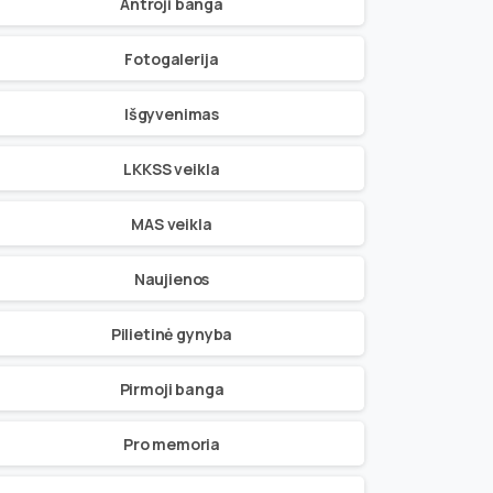
Antroji banga
Fotogalerija
Išgyvenimas
LKKSS veikla
MAS veikla
Naujienos
Pilietinė gynyba
Pirmoji banga
Pro memoria