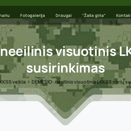
nariu
Fotogalerija
Draugai
“Žalia giria”
Kontak
neeilinis
visuotinis
L
susirinkimas
KKSS veikla
DĖMESIO: neeilinis visuotinis LKKSS narių su