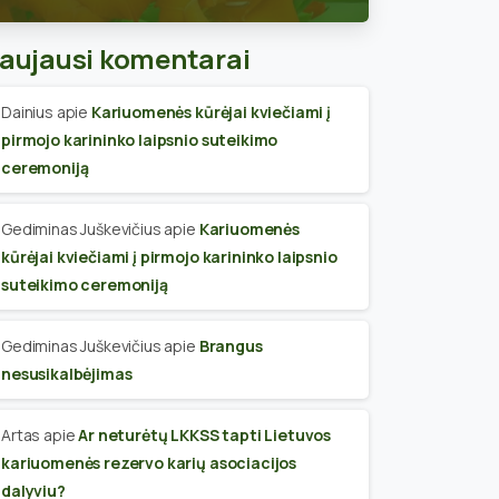
skyriaus narius
aujausi komentarai
Dainius
apie
Kariuomenės kūrėjai kviečiami į
pirmojo karininko laipsnio suteikimo
ceremoniją
Gediminas Juškevičius
apie
Kariuomenės
kūrėjai kviečiami į pirmojo karininko laipsnio
suteikimo ceremoniją
Gediminas Juškevičius
apie
Brangus
nesusikalbėjimas
Artas
apie
Ar neturėtų LKKSS tapti Lietuvos
kariuomenės rezervo karių asociacijos
dalyviu?