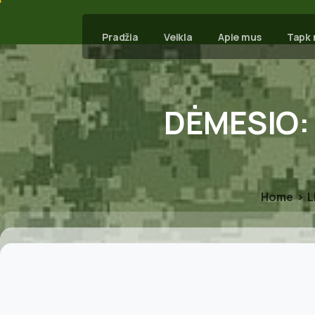
Pradžia
Veikla
Apie mus
Tapk 
DĖMESIO:
Home
L