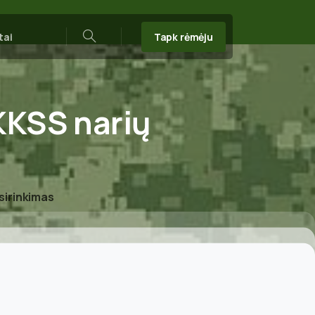
Tapk rėmėju
tai
Search
KKSS
narių
sirinkimas