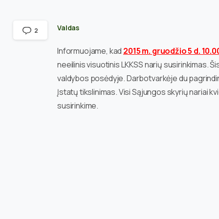
Valdas
2
Informuojame, kad
2015 m. gruodžio 5 d. 10.00
neeilinis visuotinis LKKSS narių susirinkimas. 
valdybos posėdyje. Darbotvarkėje du pagrindini
Įstatų tikslinimas. Visi Sąjungos skyrių nariai 
susirinkime.