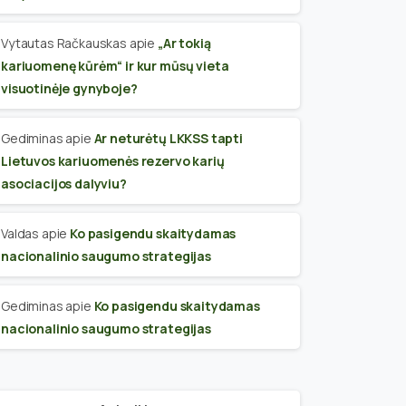
Vytautas Račkauskas
apie
„Ar tokią
kariuomenę kūrėm“ ir kur mūsų vieta
visuotinėje gynyboje?
Gediminas
apie
Ar neturėtų LKKSS tapti
Lietuvos kariuomenės rezervo karių
asociacijos dalyviu?
Valdas
apie
Ko pasigendu skaitydamas
nacionalinio saugumo strategijas
Gediminas
apie
Ko pasigendu skaitydamas
nacionalinio saugumo strategijas