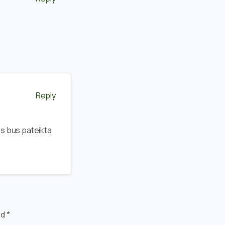
Reply
ms bus pateikta
d *