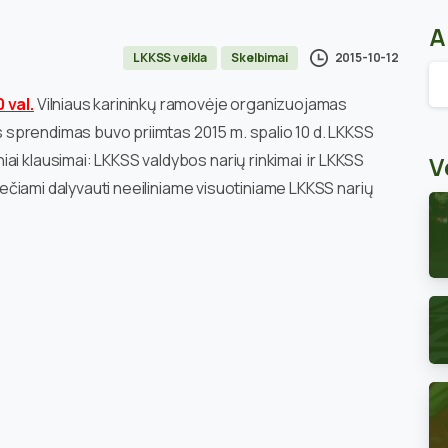
A
2015-10-12
LKKSS veikla
Skelbimai
Ar
 val.
Vilniaus karininkų ramovėje organizuojamas
Šis sprendimas buvo priimtas 2015 m. spalio 10 d. LKKSS
ai klausimai: LKKSS valdybos narių rinkimai ir LKKSS
V
kviečiami dalyvauti neeiliniame visuotiniame LKKSS narių