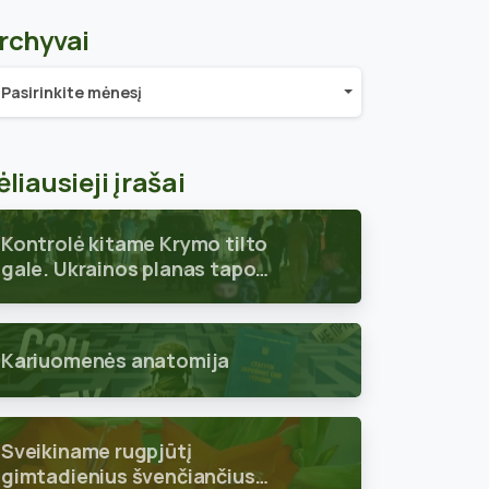
rchyvai
chyvai
Pasirinkite mėnesį
ėliausieji įrašai
Kontrolė kitame Krymo tilto
gale. Ukrainos planas tapo
aiškus
Kariuomenės anatomija
Sveikiname rugpjūtį
gimtadienius švenčiančius