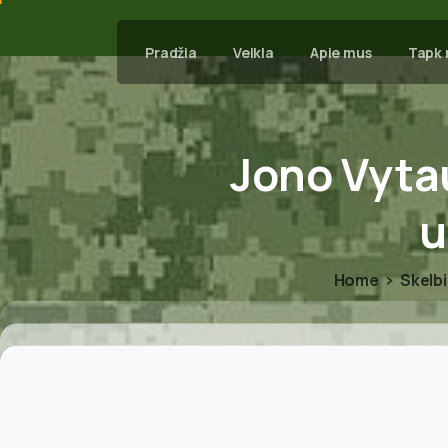
Pradžia
Veikla
Apie mus
Tapk 
Jono
Vyta
u
Home
Skelb