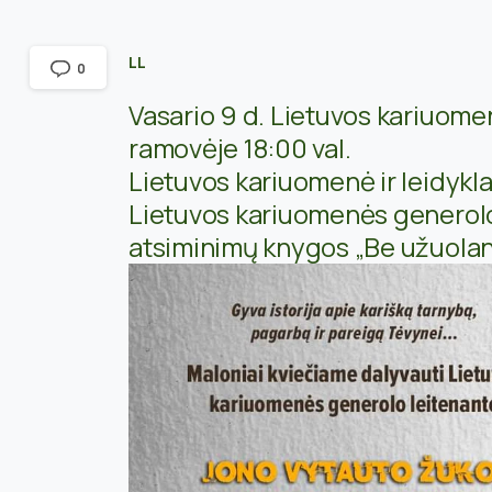
LL
0
Vasario 9 d. Lietuvos kariuomen
ramovėje 18:00 val.
Lietuvos kariuomenė ir leidykla 
Lietuvos kariuomenės generolo
atsiminimų knygos „Be užuolan