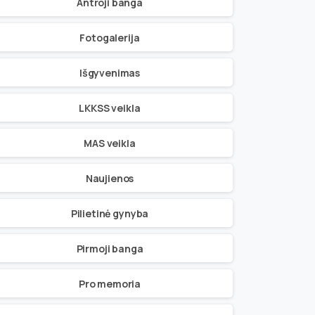
Antroji banga
Fotogalerija
Išgyvenimas
LKKSS veikla
MAS veikla
Naujienos
Pilietinė gynyba
Pirmoji banga
Pro memoria