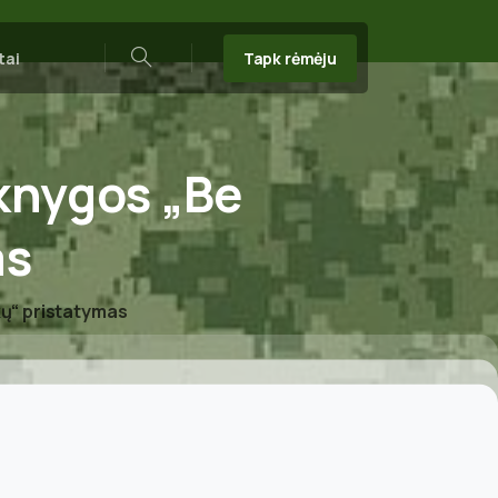
Tapk rėmėju
tai
Search
knygos
„Be
as
ų“ pristatymas