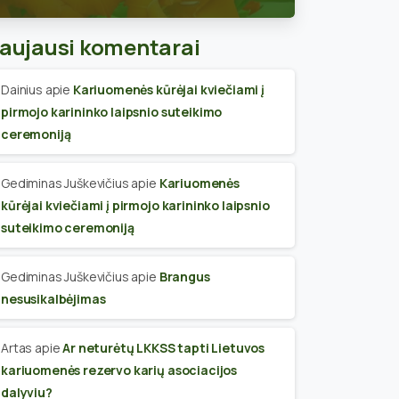
skyriaus narius
aujausi komentarai
Dainius
apie
Kariuomenės kūrėjai kviečiami į
pirmojo karininko laipsnio suteikimo
ceremoniją
Gediminas Juškevičius
apie
Kariuomenės
kūrėjai kviečiami į pirmojo karininko laipsnio
suteikimo ceremoniją
Gediminas Juškevičius
apie
Brangus
nesusikalbėjimas
Artas
apie
Ar neturėtų LKKSS tapti Lietuvos
kariuomenės rezervo karių asociacijos
dalyviu?