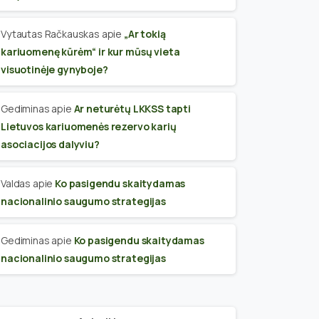
Vytautas Račkauskas
apie
„Ar tokią
kariuomenę kūrėm“ ir kur mūsų vieta
visuotinėje gynyboje?
Gediminas
apie
Ar neturėtų LKKSS tapti
Lietuvos kariuomenės rezervo karių
asociacijos dalyviu?
Valdas
apie
Ko pasigendu skaitydamas
nacionalinio saugumo strategijas
Gediminas
apie
Ko pasigendu skaitydamas
nacionalinio saugumo strategijas