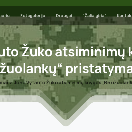
nariu
Fotogalerija
Draugai
“Žalia giria”
Kontak
uto
Žuko
atsiminimų
žuolankų“
pristatym
imai
Jono Vytauto Žuko atsiminimų knygos „Be užuolank