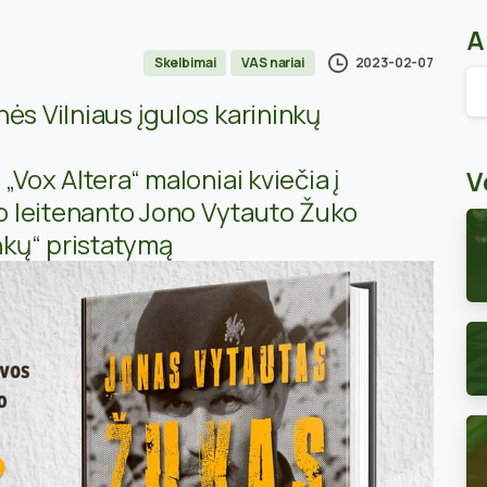
A
2023-02-07
Skelbimai
VAS nariai
Ar
ės Vilniaus įgulos karininkų
„Vox Altera“ maloniai kviečia į
V
 leitenanto Jono Vytauto Žuko
kų“ pristatymą