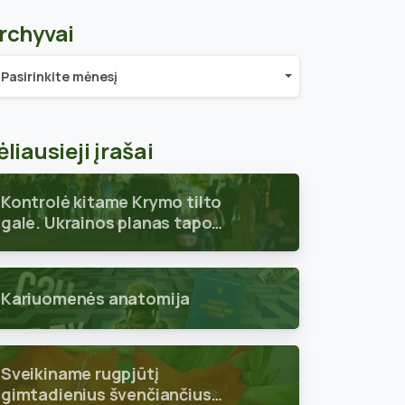
rchyvai
chyvai
Pasirinkite mėnesį
ėliausieji įrašai
Kontrolė kitame Krymo tilto
gale. Ukrainos planas tapo
aiškus
Kariuomenės anatomija
Sveikiname rugpjūtį
gimtadienius švenčiančius