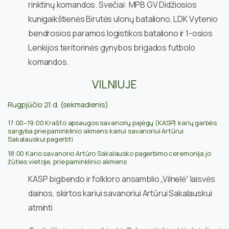
rinktinų komandos. Svečiai: MPB GV Didžiosios
kunigaikštienės Birutės ulonų bataliono, LDK Vytenio
bendrosios paramos logistikos bataliono ir 1-osios
Lenkijos teritorinės gynybos brigados futbolo
komandos.
VILNIUJE
Rugpjūčio 21 d. (sekmadienis)
17:00–19:00 Krašto apsaugos savanorių pajėgų (KASP) karių garbės
sargyba prie paminklinio akmens kariui savanoriui Artūrui
Sakalauskui pagerbti
18:00 Kario savanorio Artūro Sakalausko pagerbimo ceremonija jo
žūties vietoje, prie paminklinio akmens
KASP bigbendo ir folkloro ansamblio „Vilnelė“ laisvės
dainos, skirtos kariui savanoriui Artūrui Sakalauskui
atminti