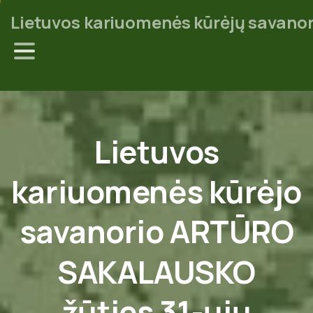
Lietuvos kariuomenės kūrėjų savanor
Lietuvos
kariuomenės
kūrėjo
savanorio
ARTŪRO
SAKALAUSKO
žūties
31-ųjų