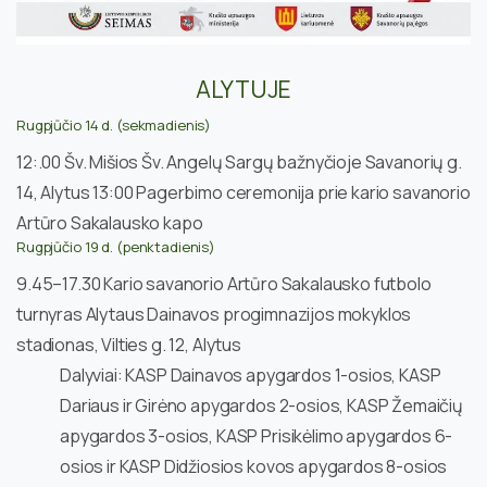
ALYTUJE
Rugpjūčio 14 d. (sekmadienis)
12:.00 Šv. Mišios Šv. Angelų Sargų bažnyčioje Savanorių g.
14, Alytus 13:00 Pagerbimo ceremonija prie kario savanorio
Artūro Sakalausko kapo
Rugpjūčio 19 d. (penktadienis)
9.45–17.30 Kario savanorio Artūro Sakalausko futbolo
turnyras Alytaus Dainavos progimnazijos mokyklos
stadionas, Vilties g. 12, Alytus
Dalyviai: KASP Dainavos apygardos 1-osios, KASP
Dariaus ir Girėno apygardos 2-osios, KASP Žemaičių
apygardos 3-osios, KASP Prisikėlimo apygardos 6-
osios ir KASP Didžiosios kovos apygardos 8-osios