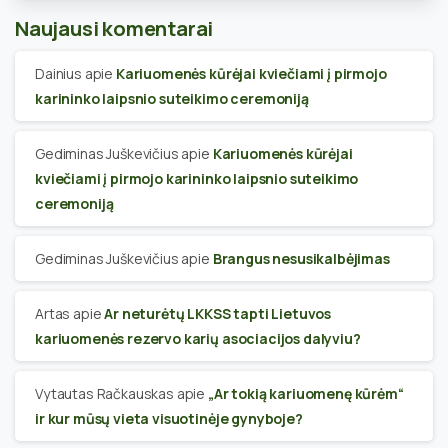
Naujausi komentarai
Dainius
apie
Kariuomenės kūrėjai kviečiami į pirmojo
karininko laipsnio suteikimo ceremoniją
Gediminas Juškevičius
apie
Kariuomenės kūrėjai
kviečiami į pirmojo karininko laipsnio suteikimo
ceremoniją
Gediminas Juškevičius
apie
Brangus nesusikalbėjimas
Artas
apie
Ar neturėtų LKKSS tapti Lietuvos
kariuomenės rezervo karių asociacijos dalyviu?
Vytautas Račkauskas
apie
„Ar tokią kariuomenę kūrėm“
ir kur mūsų vieta visuotinėje gynyboje?