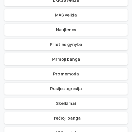
LKKSS veikla
MAS veikla
Naujienos
Pilietinė gynyba
Pirmoji banga
Pro memoria
Rusijos agresija
Skelbimai
Trečioji banga