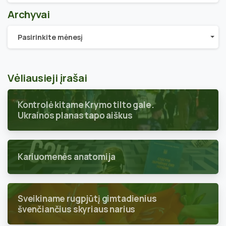
Archyvai
Archyvai
Pasirinkite mėnesį
Vėliausieji įrašai
Kontrolė kitame Krymo tilto gale.
Ukrainos planas tapo aiškus
Kariuomenės anatomija
Sveikiname rugpjūtį gimtadienius
švenčiančius skyriaus narius