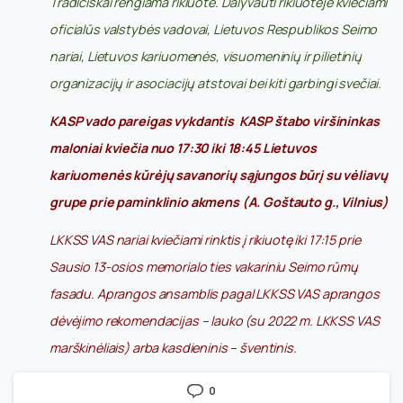
Tradiciškai rengiama rikiuotė. Dalyvauti rikiuotėje kviečiami
oficialūs valstybės vadovai, Lietuvos Respublikos Seimo
nariai, Lietuvos kariuomenės, visuomeninių ir pilietinių
organizacijų ir asociacijų atstovai bei kiti garbingi svečiai.
KASP vado pareigas vykdantis KASP štabo viršininkas
maloniai kviečia nuo 17:30 iki 18:45 Lietuvos
kariuomenės kūrėjų savanorių sąjungos būrį su vėliavų
grupe prie paminklinio akmens (A. Goštauto g., Vilnius)
LKKSS VAS nariai kviečiami rinktis į rikiuotę iki 17:15 prie
Sausio 13-osios memorialo ties vakariniu Seimo rūmų
fasadu. Aprangos ansamblis
pagal LKKSS VAS aprangos
dėvėjimo rekomendacijas
– lauko (su 2022 m. LKKSS VAS
marškinėliais) arba kasdieninis – šventinis.
0