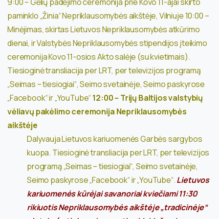
9:00 – Gėlių padėjimo ceremonija prie Kovo 11-ajai skirto
paminklo „Žinia“ Nepriklausomybės aikštėje, Vilniuje
10:00 –
Minėjimas, skirtas Lietuvos Nepriklausomybės atkūrimo
dienai, ir Valstybės Nepriklausomybės stipendijos įteikimo
ceremonija Kovo 11-osios Akto salėje (su kvietimais).
Tiesioginė transliacija per LRT, per televizijos programą
„Seimas – tiesiogiai“, Seimo svetainėje, Seimo paskyrose
„Facebook“ ir „YouTube“
12:00 – Trijų Baltijos valstybių
vėliavų pakėlimo ceremonija Nepriklausomybės
aikštėje
Dalyvauja Lietuvos kariuomenės Garbės sargybos
kuopa. Tiesioginė transliacija per LRT, per televizijos
programą „Seimas – tiesiogiai“, Seimo svetainėje,
Seimo paskyrose „Facebook“ ir „YouTube“.
Lietuvos
kariuomenės kūrėjai savanoriai kviečiami 11:30
rikiuotis Nepriklausomybės aikštėje „tradicinėje“