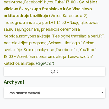
paskyrose „Facebook“ ir „YouTube“
13:00 – Šv. Mišios
Vilniaus Šv. vyskupo Stanislovo ir Šv. Vladislovo
arkikatedroje bazilikoje
(Vilnius, Katedros a. 2).
Tiesioginė transliacija per LRT
14:30 – Naujųjų Lietuvos
šaulių sąjungos narių priesaikos ceremonija
Nepriklausomybės aikštėje. Tiesioginė transliacija per LRT,
per televizijos programą „Seimas – tiesiogiai“, Seimo
svetainėje, Seimo paskyrose „Facebook“ ir „YouTube“
19:00 – Vienybės ir solidarumo akcija „Laisvė šviečia“
Katedros aikštėje.
Pagal lrs.lt
0
Archyvai
Archyvai
Pasirinkite mėnesį