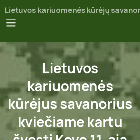
Lietuvos kariuomenės kūrėjų savanor
Lietuvos
kariuomenės
kūrėjus
savanorius
kviečiame
kartu
švęsti
Kovo
11-ąją