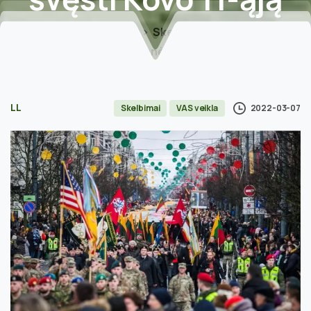
Home
Skelbimai
Lietuvos kariuomenės kūrėjus savanorius
kviečiame kartu švęsti Kovo 11-ąją
LL
2022-03-07
Skelbimai
VAS veikla