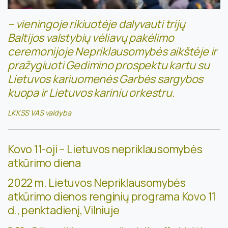
– vieningoje rikiuotėje dalyvauti trijų
Baltijos valstybių vėliavų pakėlimo
ceremonijoje Nepriklausomybės aikštėje ir
pražygiuoti Gedimino prospektu
kartu su
Lietuvos kariuomenės Garbės sargybos
kuopa ir Lietuvos kariniu orkestru.
LKKSS VAS valdyba
Kovo 11-oji – Lietuvos nepriklausomybės
atkūrimo diena
2022 m. Lietuvos Nepriklausomybės
atkūrimo dienos renginių programa
Kovo 11
d., penktadienį, Vilniuje