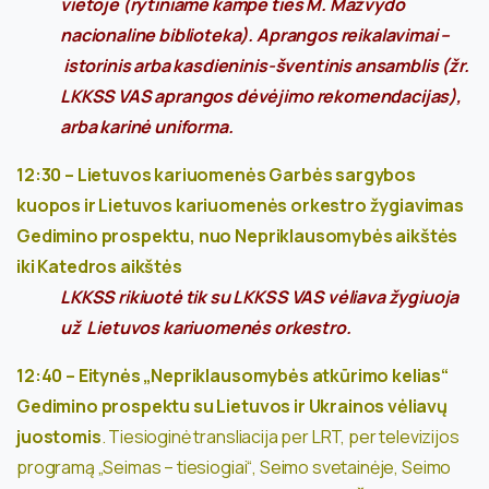
vietoje (rytiniame kampe ties M. Mažvydo
nacionaline biblioteka).
Aprangos reikalavimai –
istorinis arba kasdieninis-šventinis ansamblis (žr.
LKKSS VAS aprangos dėvėjimo rekomendacijas
),
arba karinė uniforma.
12:30 – Lietuvos kariuomenės Garbės sargybos
kuopos ir Lietuvos kariuomenės orkestro žygiavimas
Gedimino prospektu, nuo Nepriklausomybės aikštės
iki Katedros aikštės
LKKSS rikiuotė tik su LKKSS VAS vėliava žygiuoja
už Lietuvos kariuomenės orkestro.
12:40 – Eitynės „Nepriklausomybės atkūrimo kelias“
Gedimino prospektu su Lietuvos ir Ukrainos vėliavų
juostomis
. Tiesioginė transliacija per LRT, per televizijos
programą „Seimas – tiesiogiai“, Seimo svetainėje, Seimo