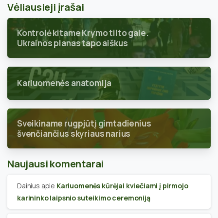
Vėliausieji įrašai
Kontrolė kitame Krymo tilto gale.
Ukrainos planas tapo aiškus
Kariuomenės anatomija
Sveikiname rugpjūtį gimtadienius
švenčiančius skyriaus narius
Naujausi komentarai
Dainius
apie
Kariuomenės kūrėjai kviečiami į pirmojo
karininko laipsnio suteikimo ceremoniją