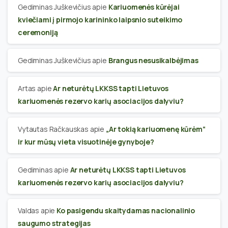
Gediminas Juškevičius
apie
Kariuomenės kūrėjai
kviečiami į pirmojo karininko laipsnio suteikimo
ceremoniją
Gediminas Juškevičius
apie
Brangus nesusikalbėjimas
Artas
apie
Ar neturėtų LKKSS tapti Lietuvos
kariuomenės rezervo karių asociacijos dalyviu?
Vytautas Račkauskas
apie
„Ar tokią kariuomenę kūrėm“
ir kur mūsų vieta visuotinėje gynyboje?
Gediminas
apie
Ar neturėtų LKKSS tapti Lietuvos
kariuomenės rezervo karių asociacijos dalyviu?
Valdas
apie
Ko pasigendu skaitydamas nacionalinio
saugumo strategijas