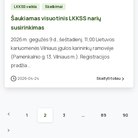
LKKSS veikla
Skelbimai
Šaukiamas visuotinis LKKSS narių
susirinkimas
2026 m. gegužės 9 d., šeštadienį, 11;00 Lietuvos
kariuomenės Vilniaus įgulos karininkų ramovėje
(Pamėnkalnio g. 13, Vilniaus m.). Registracijos
pradžia...
2026-04-24
Skaityti toliau
1
2
3
…
89
90