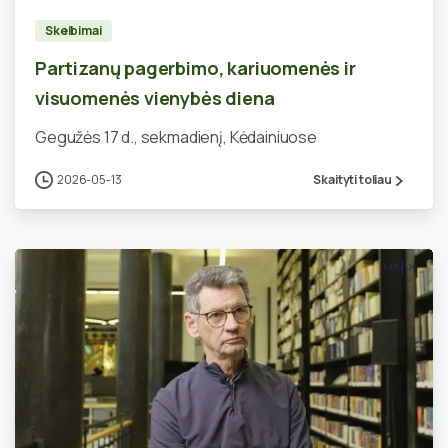
Skelbimai
Partizanų pagerbimo, kariuomenės ir
visuomenės vienybės diena
Gegužės 17 d., sekmadienį, Kėdainiuose
2026-05-13
Skaityti toliau
0