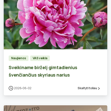
0
Naujienos
VAS veikla
Sveikiname birželį gimtadienius
švenčiančius skyriaus narius
2026-06-02
Skaityti toliau