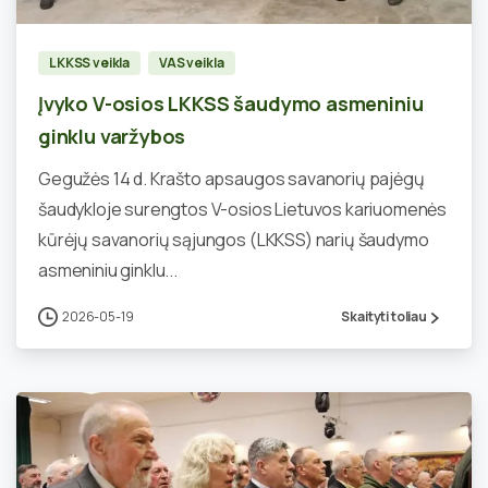
LKKSS veikla
VAS veikla
Įvyko V-osios LKKSS šaudymo asmeniniu
ginklu varžybos
Gegužės 14 d. Krašto apsaugos savanorių pajėgų
šaudykloje surengtos V-osios Lietuvos kariuomenės
kūrėjų savanorių sąjungos (LKKSS) narių šaudymo
asmeniniu ginklu...
2026-05-19
Skaityti toliau