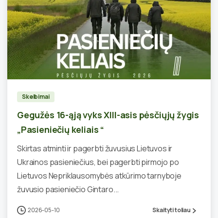
0
Skelbimai
Gegužės 16-ąją vyks XIII-asis pėsčiųjų žygis
„Pasieniečių keliais “
Skirtas atminti ir pagerbti žuvusius Lietuvos ir
Ukrainos pasieniečius, bei pagerbti pirmojo po
Lietuvos Nepriklausomybės atkūrimo tarnyboje
žuvusio pasieniečio Gintaro...
2026-05-10
Skaityti toliau