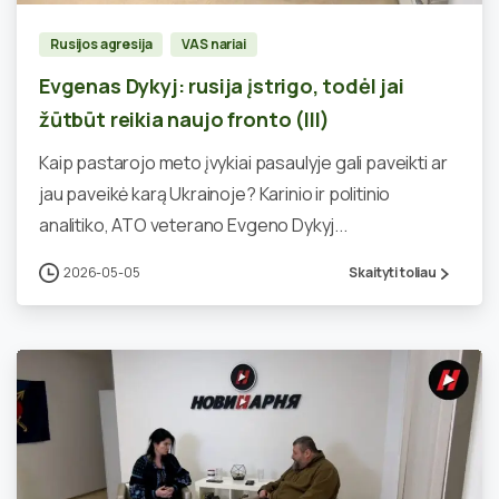
Rusijos agresija
VAS nariai
Evgenas Dykyj: rusija įstrigo, todėl jai
žūtbūt reikia naujo fronto (III)
Kaip pastarojo meto įvykiai pasaulyje gali paveikti ar
jau paveikė karą Ukrainoje? Karinio ir politinio
analitiko, ATO veterano Evgeno Dykyj...
2026-05-05
Skaityti toliau