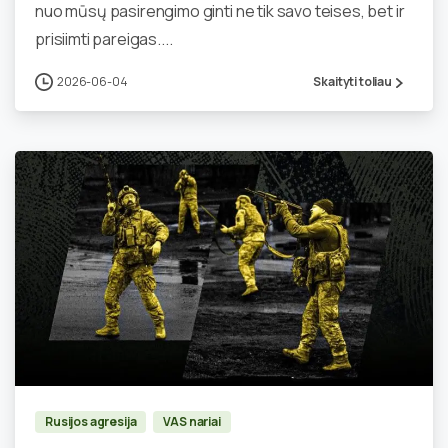
nuo mūsų pasirengimo ginti ne tik savo teises, bet ir
prisiimti pareigas....
2026-06-04
Skaityti toliau
0
Rusijos agresija
VAS nariai