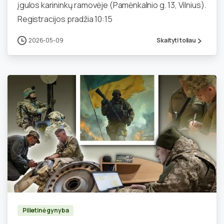
įgulos karininkų ramovėje (Pamėnkalnio g. 13, Vilnius).
Registracijos pradžia 10:15
2026-05-09
Skaityti toliau
0
Pilietinė gynyba