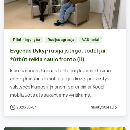
0
Pilietinė gynyba
Rusijos agresija
VAS nariai
Evgenas Dykyj: rusija įstrigo, todėl jai
žūtbūt reikia naujo fronto (II)
Išpuoliai prieš Ukrainos teritorinių komplektavimo
centrų kariškius ir mobilizacijos krizė: priežastys,
valstybės klaidos ir įmanomi sprendimai. Kodėl
mobilizuotis atsisakantiems vyriškiams...
2026-05-04
Skaityti toliau