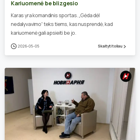
Kariuomenė be blizgesio
Karas yra komandinis sportas. „Gėda dėl
nedalyvavimo“ teks tiems, kas nusprendė, kad
kariuomenė gali apsieiti be jo.
2026-05-05
Skaityti toliau
0