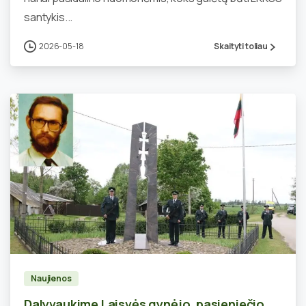
santykis...
2026-05-18
Skaityti toliau
0
Naujienos
Dalyvaukime Laisvės gynėjo, pasieniečio