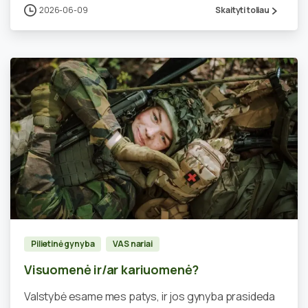
2026-06-09
Skaityti toliau
0
Pilietinė gynyba
VAS nariai
Visuomenė ir/ar kariuomenė?
Valstybė esame mes patys, ir jos gynyba prasideda