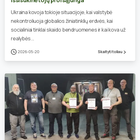
Išsisukinėtojų profsąjunga
Ukraina kovoja tokioje situacijoje, kai valstybė
nekontroliuoja globalios žiniatinklių erdvės, kai
socialiniai tinklai skaido bendruomenes ir kai kova už
realybės...
2026-05-20
Skaityti toliau
0