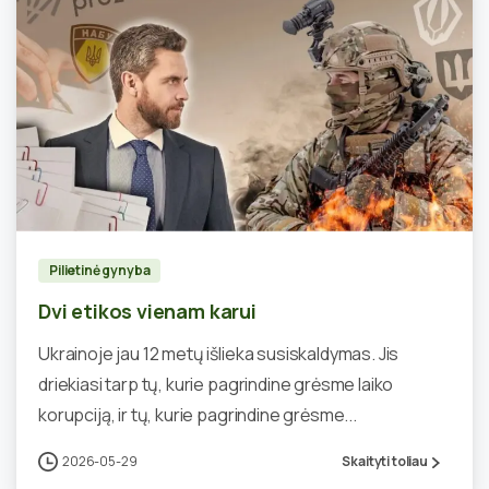
0
Pilietinė gynyba
Dvi etikos vienam karui
Ukrainoje jau 12 metų išlieka susiskaldymas. Jis
driekiasi tarp tų, kurie pagrindine grėsme laiko
korupciją, ir tų, kurie pagrindine grėsme...
2026-05-29
Skaityti toliau