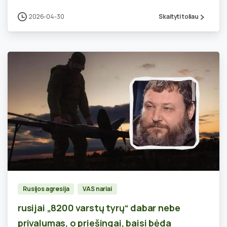
2026-04-30
Skaityti toliau
0
Rusijos agresija
VAS nariai
rusijai „8200 varstų tyrų“ dabar nebe
privalumas, o priešingai, baisi bėda