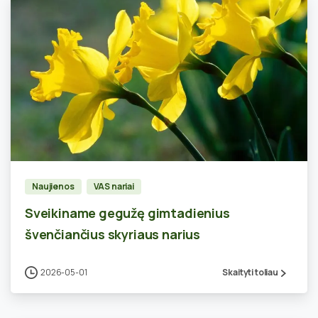
0
Naujienos
VAS nariai
Sveikiname gegužę gimtadienius
švenčiančius skyriaus narius
2026-05-01
Skaityti toliau