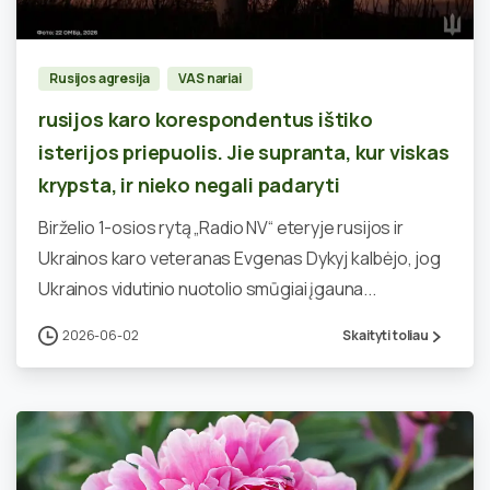
Rusijos agresija
VAS nariai
rusijos karo korespondentus ištiko
isterijos priepuolis. Jie supranta, kur viskas
krypsta, ir nieko negali padaryti
Birželio 1-osios rytą „Radio NV“ eteryje rusijos ir
Ukrainos karo veteranas Evgenas Dykyj kalbėjo, jog
Ukrainos vidutinio nuotolio smūgiai įgauna...
2026-06-02
Skaityti toliau