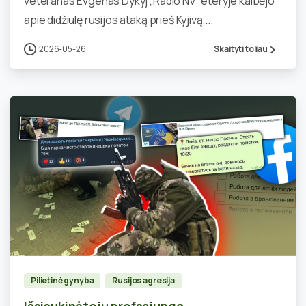
veteranas Evgenas Dykyj „Radio NV“ eteryje kalbėjo
apie didžiulę rusijos ataką prieš Kyjivą,...
2026-05-26
Skaityti toliau
0
Pilietinė gynyba
Rusijos agresija