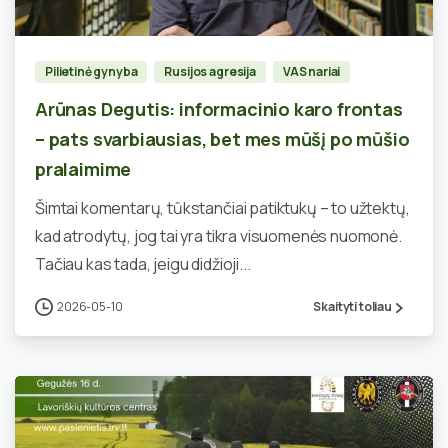
Pilietinė gynyba
Rusijos agresija
VAS nariai
Arūnas Degutis: informacinio karo frontas
– pats svarbiausias, bet mes mūšį po mūšio
pralaimime
Šimtai komentarų, tūkstančiai patiktukų – to užtektų,
kad atrodytų, jog tai yra tikra visuomenės nuomonė.
Tačiau kas tada, jeigu didžioji...
2026-05-10
Skaityti toliau