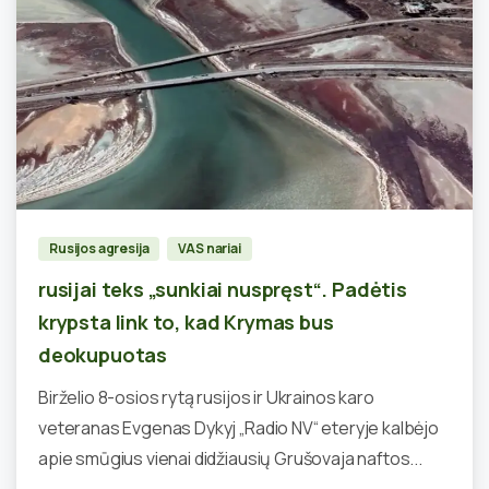
0
Rusijos agresija
VAS nariai
rusijai teks „sunkiai nuspręst“. Padėtis
krypsta link to, kad Krymas bus
deokupuotas
Birželio 8-osios rytą rusijos ir Ukrainos karo
veteranas Evgenas Dykyj „Radio NV“ eteryje kalbėjo
apie smūgius vienai didžiausių Grušovaja naftos...