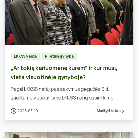
1
LKKSS veikla
Pilietinė gynyba
„Ar tokią kariuomenę kūrėm“ ir kur mūsų
vieta visuotinėje gynyboje?
Pagal LKKSS narių pasisakymus gegužės 9 d.
šauktame visuotiniame LKKSS narių susirinkime
2026-05-19
Skaityti toliau