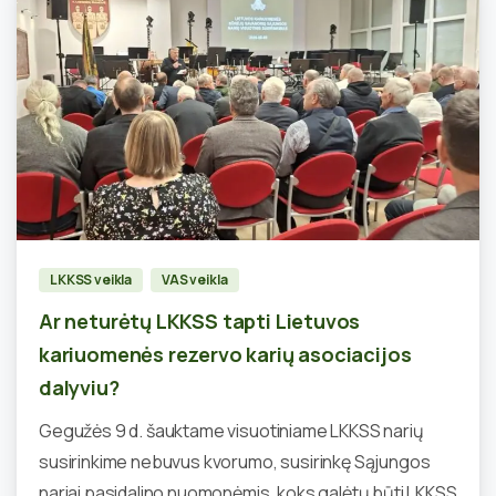
2
LKKSS veikla
VAS veikla
Ar neturėtų LKKSS tapti Lietuvos
kariuomenės rezervo karių asociacijos
dalyviu?
Gegužės 9 d. šauktame visuotiniame LKKSS narių
susirinkime nebuvus kvorumo, susirinkę Sąjungos
nariai pasidalino nuomonėmis, koks galėtų būti LKKSS