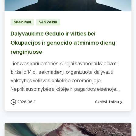
Skelbimai
VAS veikla
Dalyvaukime Gedulo ir vilties bei
Okupacijos ir genocido atminimo dienų
renginiuose
Lietuvos kariuomenės kūrėjai savanoriai kviečiami
birželio 14 d., sekmadienį, organizuotai dalyvauti
Valstybės vėliavos pakėlimo ceremonijoje
Nepriklausomybės aikštėje ir pagarbos eisenoje...
2026-06-11
Skaityti toliau