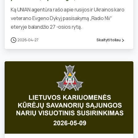
Ką UNIAN agentūra rašo apie rusijos ir Ukrainos karo
veterano Evgeno Dykyj pasisakymą „Radio NV“
eteryje balandžio 27 -osios rytą.
2026-04-27
Skaityti toliau
0