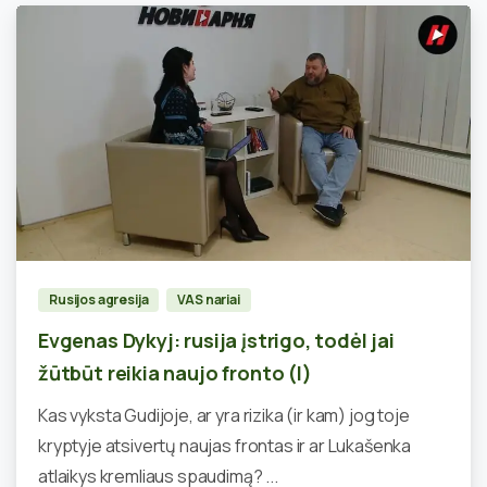
0
Rusijos agresija
VAS nariai
Evgenas Dykyj: rusija įstrigo, todėl jai
žūtbūt reikia naujo fronto (I)
Kas vyksta Gudijoje, ar yra rizika (ir kam) jog toje
kryptyje atsivertų naujas frontas ir ar Lukašenka
atlaikys kremliaus spaudimą? ...