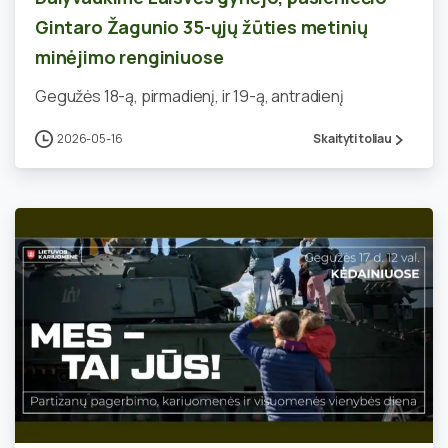
Gintaro Žagunio 35-ųjų žūties metinių
minėjimo renginiuose
Gegužės 18-ą, pirmadienį, ir 19-ą, antradienį
2026-05-16
Skaityti toliau
0