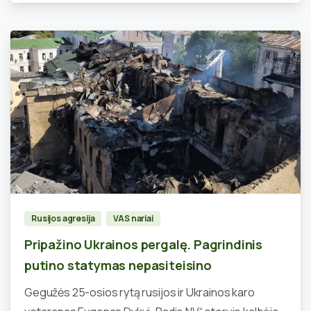
0
Rusijos agresija
VAS nariai
Pripažino Ukrainos pergalę. Pagrindinis
putino statymas nepasiteisino
Gegužės 25-osios rytą rusijos ir Ukrainos karo