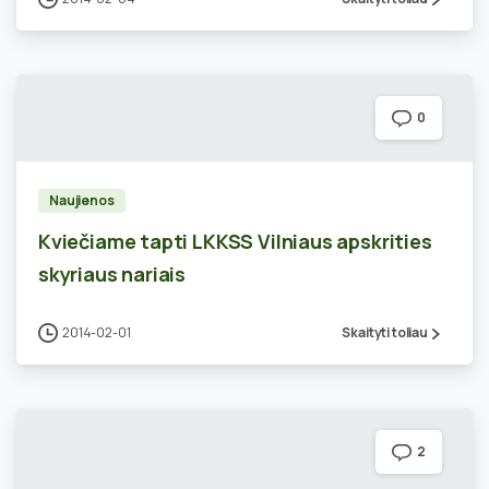
0
Naujienos
Kviečiame tapti LKKSS Vilniaus apskrities
skyriaus nariais
2014-02-01
Skaityti toliau
2