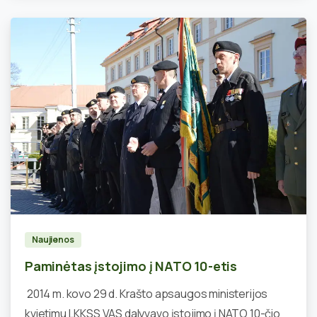
1
Naujienos
Paminėtas įstojimo į NATO 10-etis
2014 m. kovo 29 d. Krašto apsaugos ministerijos
kvietimu LKKSS VAS dalyvavo įstojimo į NATO 10-čio