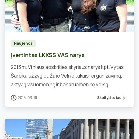
0
Naujienos
Įvertintas LKKSS VAS narys
2013 m. Vilniaus apskrities skyriaus narys kpt. Vytas
Šareika už žygio ,,Žalio Velnio takais” organizavimą,
aktyvią visuomeninę ir bendruomeninę veiklą...
2014-03-19
Skaityti toliau