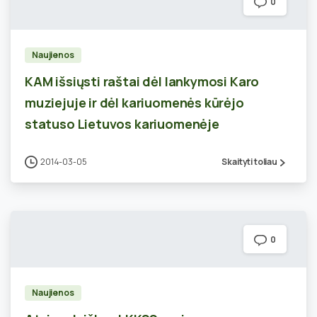
0
Naujienos
KAM išsiųsti raštai dėl lankymosi Karo
muziejuje ir dėl kariuomenės kūrėjo
statuso Lietuvos kariuomenėje
2014-03-05
Skaityti toliau
0
Naujienos