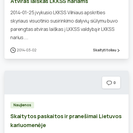
Atviras laiškas LKKSS nariams
2014-01-25 įvykusio LKKSS Vilniaus apskrities
skyriaus visuotinio susirinkimo dalyvių siūlymu buvo
parengtas atviras laiškas į LKKSS valdybą ir LKKSS
narius....
2014-03-02
Skaityti toliau
0
Naujienos
Skaitytos paskaitos ir pranešimai Lietuvos
kariuomenėje