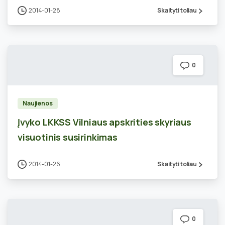
2014-01-28
Skaityti toliau
0
Naujienos
Įvyko LKKSS Vilniaus apskrities skyriaus
visuotinis susirinkimas
2014-01-26
Skaityti toliau
0