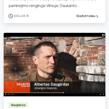
paminėjimo renginyje Vilniuje, Daukanto...
2014-03-31
Skaityti toliau
0
Naujienos