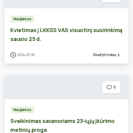
Naujienos
Kvietimas į LKKSS VAS visuotinį susirinkimą
sausio 25 d.
2014-01-16
Skaityti toliau
0
Naujienos
Sveikinimas savanoriams 23-iųjų įkūrimo
metinių proga