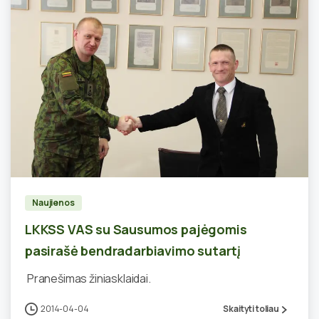
2
Naujienos
LKKSS VAS su Sausumos pajėgomis
pasirašė bendradarbiavimo sutartį
Pranešimas žiniasklaidai.
2014-04-04
Skaityti toliau