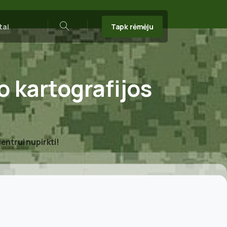
Tapk rėmėju
tai
Search
o
kartografijos
entrui nupirkti!