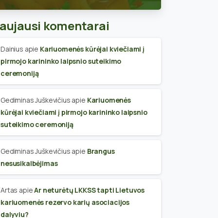
skyriaus narius
aujausi komentarai
Dainius
apie
Kariuomenės kūrėjai kviečiami į
pirmojo karininko laipsnio suteikimo
ceremoniją
Gediminas Juškevičius
apie
Kariuomenės
kūrėjai kviečiami į pirmojo karininko laipsnio
suteikimo ceremoniją
Gediminas Juškevičius
apie
Brangus
nesusikalbėjimas
Artas
apie
Ar neturėtų LKKSS tapti Lietuvos
kariuomenės rezervo karių asociacijos
dalyviu?