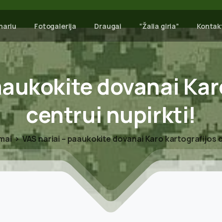
nariu
Fotogalerija
Draugai
“Žalia giria”
Kontak
aukokite
dovanai
Kar
centrui
nupirkti!
mai
VAS nariai – paaukokite dovanai Karo kartografijos c