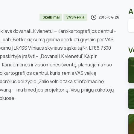
A
2015-04-26
Skelbimai
VAS veikla
Ar
liava dovanai LK vienetui – Karo kartografijos centrui –
mėn. pab. Bet kokią sumą galima perduoti grynais per VAS
dimu į LKKSS Vilniaus skyriaus sąskaitą Nr. LT86 7300
V
irtyje įrašyti – „Dovanai LK vienetui”.
Kaip ir
r Kariuomenės ir visuomenės šventę, planuojama nuo
o kartografijos centrui, kuris remia VAS veiklą
rėlius bei žygio „Žalio velnio takais“ informacinę
aną – multimedijos projektorių. Visų pinigų aukotojų
oluose.