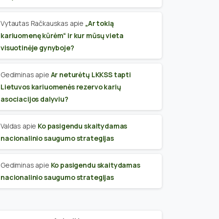
Vytautas Račkauskas
apie
„Ar tokią
kariuomenę kūrėm“ ir kur mūsų vieta
visuotinėje gynyboje?
Gediminas
apie
Ar neturėtų LKKSS tapti
Lietuvos kariuomenės rezervo karių
asociacijos dalyviu?
Valdas
apie
Ko pasigendu skaitydamas
nacionalinio saugumo strategijas
Gediminas
apie
Ko pasigendu skaitydamas
nacionalinio saugumo strategijas