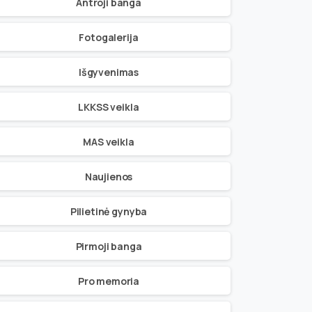
Antroji banga
Fotogalerija
Išgyvenimas
LKKSS veikla
MAS veikla
Naujienos
Pilietinė gynyba
Pirmoji banga
Pro memoria