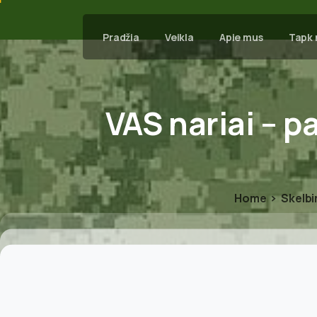
Pradžia
Veikla
Apie mus
Tapk 
VAS
nariai
–
pa
Home
Skelbi