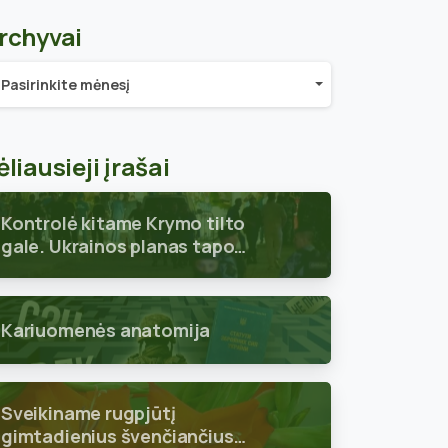
rchyvai
chyvai
Pasirinkite mėnesį
ėliausieji įrašai
Kontrolė kitame Krymo tilto
gale. Ukrainos planas tapo
aiškus
Kariuomenės anatomija
Sveikiname rugpjūtį
gimtadienius švenčiančius