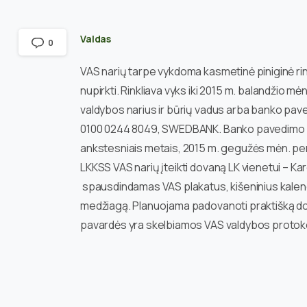
Valdas
0
VAS narių tarpe vykdoma kasmetinė piniginė rink
nupirkti. Rinkliava vyks iki 2015 m. balandžio 
valdybos narius ir būrių vadus arba banko pave
0100 0244 8049, SWEDBANK. Banko pavedimo pask
ankstesniais metais, 2015 m. gegužės mėn. pe
LKKSS VAS narių įteikti dovaną LK vienetui – Kar
spausdindamas VAS plakatus, kišeninius kalendo
medžiagą. Planuojama padovanoti praktišką dov
pavardės yra skelbiamos VAS valdybos protok