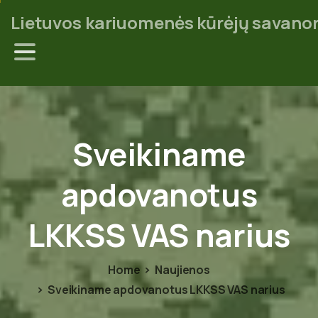
Lietuvos kariuomenės kūrėjų savanor
Sveikiname
apdovanotus
LKKSS
VAS
narius
Home
Naujienos
Sveikiname apdovanotus LKKSS VAS narius