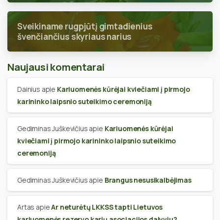
Sveikiname rugpjūtį gimtadienius
švenčiančius skyriaus narius
Naujausi komentarai
Dainius
apie
Kariuomenės kūrėjai kviečiami į pirmojo
karininko laipsnio suteikimo ceremoniją
Gediminas Juškevičius
apie
Kariuomenės kūrėjai
kviečiami į pirmojo karininko laipsnio suteikimo
ceremoniją
Gediminas Juškevičius
apie
Brangus nesusikalbėjimas
Artas
apie
Ar neturėtų LKKSS tapti Lietuvos
kariuomenės rezervo karių asociacijos dalyviu?