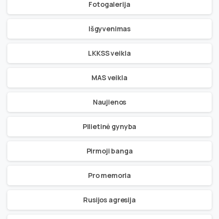
Fotogalerija
Išgyvenimas
LKKSS veikla
MAS veikla
Naujienos
Pilietinė gynyba
Pirmoji banga
Pro memoria
Rusijos agresija