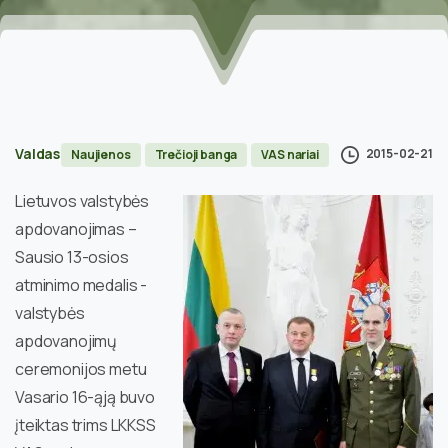
Valdas
2015-02-21
Naujienos
Trečioji banga
VAS nariai
Lietuvos valstybės
apdovanojimas –
Sausio 13-osios
atminimo medalis -
valstybės
apdovanojimų
ceremonijos metu
Vasario 16-ąją buvo
įteiktas trims LKKSS