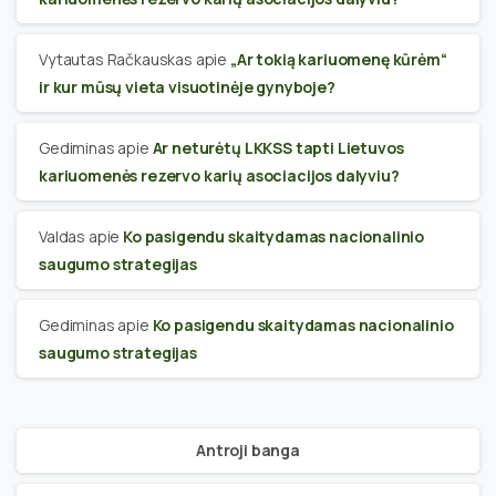
Vytautas Račkauskas
apie
„Ar tokią kariuomenę kūrėm“
ir kur mūsų vieta visuotinėje gynyboje?
Gediminas
apie
Ar neturėtų LKKSS tapti Lietuvos
kariuomenės rezervo karių asociacijos dalyviu?
Valdas
apie
Ko pasigendu skaitydamas nacionalinio
saugumo strategijas
Gediminas
apie
Ko pasigendu skaitydamas nacionalinio
saugumo strategijas
Antroji banga