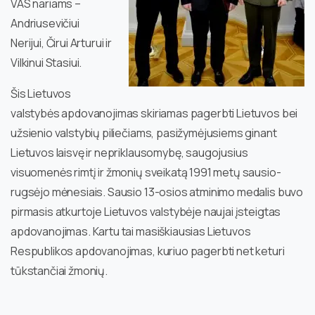
VAS nariams –
Andriusevičiui
Nerijui, Čirui Arturui ir
Vilkinui Stasiui.
Šis Lietuvos
valstybės apdovanojimas skiriamas pagerbti Lietuvos bei
užsienio valstybių piliečiams, pasižymėjusiems ginant
Lietuvos laisvę ir nepriklausomybę, saugojusius
visuomenės rimtį ir žmonių sveikatą 1991 metų sausio-
rugsėjo mėnesiais. Sausio 13-osios atminimo medalis buvo
pirmasis atkurtoje Lietuvos valstybėje naujai įsteigtas
apdovanojimas. Kartu tai masiškiausias Lietuvos
Respublikos apdovanojimas, kuriuo pagerbti net keturi
tūkstančiai žmonių.