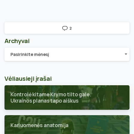
2
Archyvai
Archyvai
Pasirinkite mėnesį
Vėliausieji įrašai
Kontrolė kitame Krymo tilto gale.
Ukrainos planas tapo aiškus
Kariuomenės anatomija