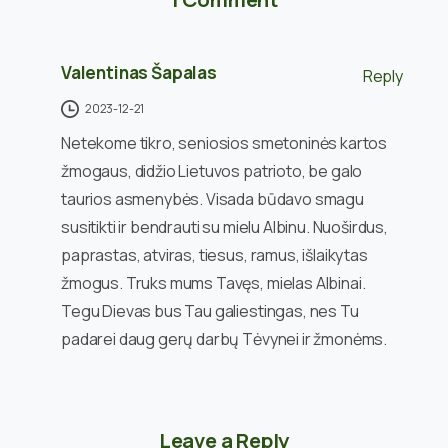
Valentinas Šapalas
Reply
2023-12-21
Netekome tikro, seniosios smetoninės kartos
žmogaus, didžio Lietuvos patrioto, be galo
taurios asmenybės. Visada būdavo smagu
susitikti ir bendrauti su mielu Albinu. Nuoširdus,
paprastas, atviras, tiesus, ramus, išlaikytas
žmogus. Truks mums Tavęs, mielas Albinai.
Tegu Dievas bus Tau galiestingas, nes Tu
padarei daug gerų darbų Tėvynei ir žmonėms.
Leave a Reply