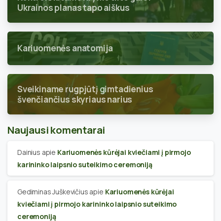
Ukrainos planas tapo aiškus
Kariuomenės anatomija
Sveikiname rugpjūtį gimtadienius
švenčiančius skyriaus narius
Naujausi komentarai
Dainius
apie
Kariuomenės kūrėjai kviečiami į pirmojo
karininko laipsnio suteikimo ceremoniją
Gediminas Juškevičius
apie
Kariuomenės kūrėjai
kviečiami į pirmojo karininko laipsnio suteikimo
ceremoniją