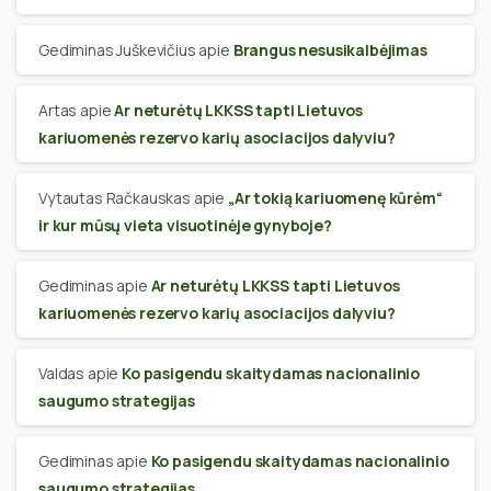
Gediminas Juškevičius
apie
Brangus nesusikalbėjimas
Artas
apie
Ar neturėtų LKKSS tapti Lietuvos
kariuomenės rezervo karių asociacijos dalyviu?
Vytautas Račkauskas
apie
„Ar tokią kariuomenę kūrėm“
ir kur mūsų vieta visuotinėje gynyboje?
Gediminas
apie
Ar neturėtų LKKSS tapti Lietuvos
kariuomenės rezervo karių asociacijos dalyviu?
Valdas
apie
Ko pasigendu skaitydamas nacionalinio
saugumo strategijas
Gediminas
apie
Ko pasigendu skaitydamas nacionalinio
saugumo strategijas