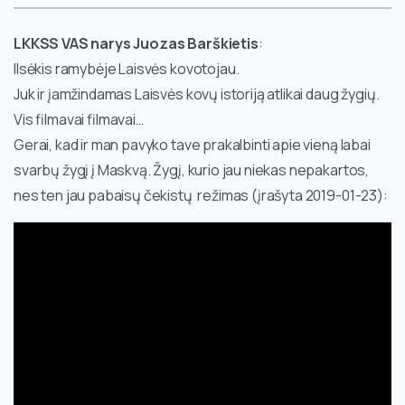
LKKSS VAS narys Juozas Barškietis
:
Ilsėkis ramybėje Laisvės kovotojau.
Juk ir įamžindamas Laisvės kovų istoriją atlikai daug žygių.
Vis filmavai filmavai…
Gerai, kad ir man pavyko tave prakalbinti apie vieną labai
svarbų žygį į Maskvą. Žygį, kurio jau niekas nepakartos,
nes ten jau pabaisų čekistų režimas (įrašyta 2019-01-23):