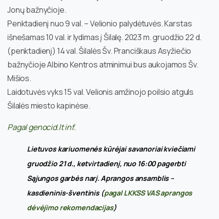
Jonų bažnyčioje.
Penktadienį nuo 9 val. – Velionio palydėtuvės. Karstas
išnešamas 10 val. ir lydimas į Šilalę. 2023 m. gruodžio 22 d.
(penktadienį) 14 val. Šilalės Šv. Pranciškaus Asyžiečio
bažnyčioje Albino Kentros atminimui bus aukojamos Šv.
Mišios.
Laidotuvės vyks 15 val. Velionis amžinojo poilsio atguls
Šilalės miesto kapinėse.
Pagal genocid.lt inf.
Lietuvos kariuomenės kūrėjai savanoriai kviečiami
gruodžio 21 d., ketvirtadienį, nuo 16:00 pagerbti
Sąjungos garbės narį. Aprangos ansamblis –
kasdieninis-šventinis (
pagal LKKSS VAS aprangos
dėvėjimo rekomendacijas
)