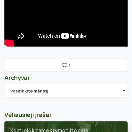
1
Archyvai
Archyvai
Pasirinkite mėnesį
Vėliausieji įrašai
Kontrolė kitame Krymo tilto gale.