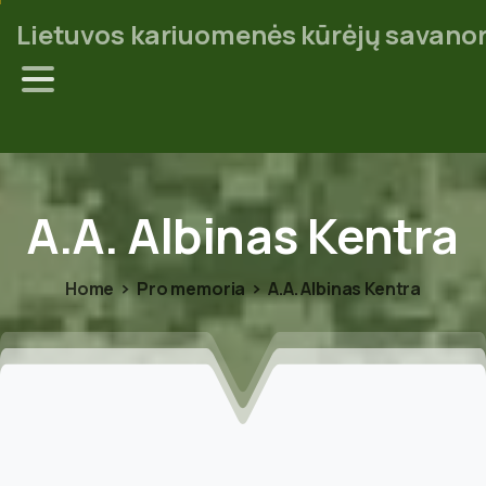
Lietuvos kariuomenės kūrėjų savanor
A.A.
Albinas
Kentra
Home
Pro memoria
A.A. Albinas Kentra