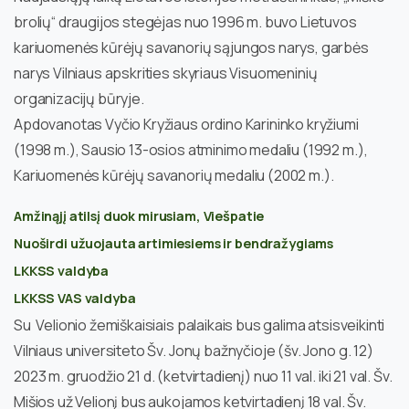
brolių“ draugijos stegėjas nuo 1996 m. buvo Lietuvos
kariuomenės kūrėjų savanorių sąjungos narys, garbės
narys Vilniaus apskrities skyriaus Visuomeninių
organizacijų būryje.
Apdovanotas Vyčio Kryžiaus ordino Karininko kryžiumi
(1998 m.), Sausio 13-osios atminimo medaliu (1992 m.),
Kariuomenės kūrėjų savanorių medaliu (2002 m.).
Amžinąjį atilsį duok mirusiam, Viešpatie
Nuoširdi užuojauta artimiesiems ir bendražygiams
LKKSS valdyba
LKKSS VAS valdyba
Su Velionio žemiškaisiais palaikais bus galima atsisveikinti
Vilniaus universiteto Šv. Jonų bažnyčioje (šv. Jono g. 12)
2023 m. gruodžio 21 d. (ketvirtadienį) nuo 11 val. iki 21 val. Šv.
Mišios už Velionį bus aukojamos ketvirtadienį 18 val. Šv.