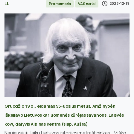
LL
2023-12-19
Pro memoria
VAS nariai
Gruodžio 19 d., eidamas 95-uosius metus, Amžinybėn
iškeliavo
Lietuvos kariuomenės kūrėjas savanoris. Laisvės
kovų dalyvis Albinas Kentra (slap. Aušra)
Naujausiųjų laikų Lietuvos istorijos metraštininkas, „Miško