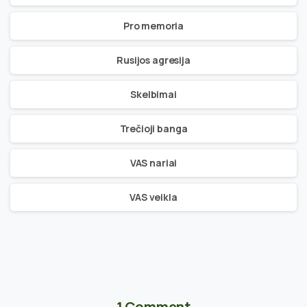
Pro memoria
Rusijos agresija
Skelbimai
Trečioji banga
VAS nariai
VAS veikla
1 Comment