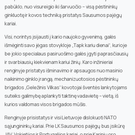
pabūklo, nuo visureigio iki šarvuočio – visą pėstininkų
ginkluotę ir kovos techniką pristatys Sausumos pajėgų
kariai.
Visi, norintys įsijausti į kario naujoko gyvenimą, galės
išmėginti savo jėgas stovykloje „Tapk kariu dienai“, kurioje
be jokio specialaus pasiruošimo galės įgyti paprasčiausių
ir svarbiausių kiekvienam kariui žinių. Karo inžinieriai
renginyje pristatys išminavimo ir apsaugos nuo masinio
naikinimo ginklo įrangą, mechanizuotosios pėstininkų
brigados „Geležinis Vilkas“ kovotojai šventės lankytojams
suteiks galimybę aplankyti taktinę vadavietę – vietą, iš
kurios valdomas visos brigados mūšis.
Renginyje prisistatys ir visi Lietuvoje dislokuoti NATO
sąjungininkų kariai. Prie LK Sausumos pajėgų bus įsikūrę
JAV, Vokietijos ir Portugalijos kariai, o prie Karinių oro