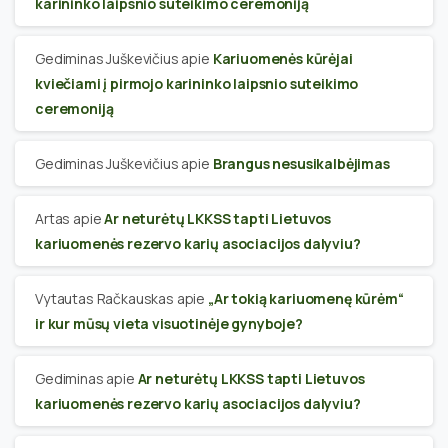
karininko laipsnio suteikimo ceremoniją
Gediminas Juškevičius
apie
Kariuomenės kūrėjai
kviečiami į pirmojo karininko laipsnio suteikimo
ceremoniją
Gediminas Juškevičius
apie
Brangus nesusikalbėjimas
Artas
apie
Ar neturėtų LKKSS tapti Lietuvos
kariuomenės rezervo karių asociacijos dalyviu?
Vytautas Račkauskas
apie
„Ar tokią kariuomenę kūrėm“
ir kur mūsų vieta visuotinėje gynyboje?
Gediminas
apie
Ar neturėtų LKKSS tapti Lietuvos
kariuomenės rezervo karių asociacijos dalyviu?