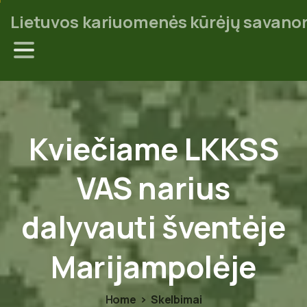
Lietuvos kariuomenės kūrėjų savanor
Kviečiame
LKKSS
VAS
narius
dalyvauti
šventėje
Marijampolėje
Home
Skelbimai