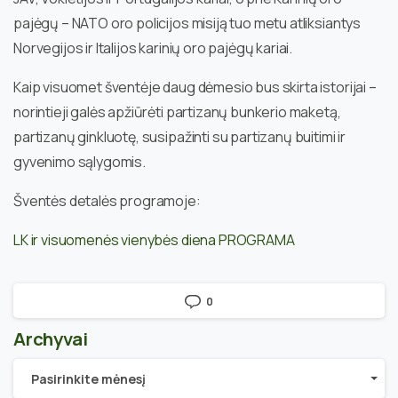
pajėgų – NATO oro policijos misiją tuo metu atliksiantys
Norvegijos ir Italijos karinių oro pajėgų kariai.
Kaip visuomet šventėje daug dėmesio bus skirta istorijai –
norintieji galės apžiūrėti partizanų bunkerio maketą,
partizanų ginkluotę, susipažinti su partizanų buitimi ir
gyvenimo sąlygomis.
Šventės detalės programoje:
LK ir visuomenės vienybės diena PROGRAMA
0
Archyvai
Archyvai
Pasirinkite mėnesį