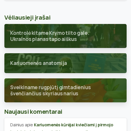
Vėliausieji įrašai
Kontrolė kitame Krymo tilto gale.
Ukrainos planas tapo aiškus
Kariuomenės anatomija
Sveikiname rugpjūtį gimtadienius
švenčiančius skyriaus narius
Naujausi komentarai
Dainius
apie
Kariuomenės kūrėjai kviečiami į pirmojo