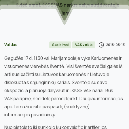
Kviečiame LKKSS VAS narius dalyvauti šventėje
Marijampolėje
Valdas
2015-05-13
Skelbimai
VAS veikla
Gegužės 17 d. 11.30 val. Marijampolėje vyks Kariuomenės ir
visuomenės vienybės šventė. Visi šventės svečiai galės iš
arti susipažinti su Lietuvos kariuomenės ir Lietuvoje
dislokuotais sąjungininkų kariais. Šventėje su savo
ekspozicija planuoja dalyvauti ir LKKSS VAS nariai. Bus
VAS palapinė, nedidelė parodėlė ir kt. Daugiau informacijos
apie tai sužinosite paspaudę (suaktyvinę)
informacijos pavadinimą:
Nuo pistoleto iki sunkiojo kulkosvaidžio ir artilerijos