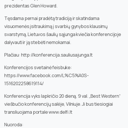
prezidentas Glen Howard.
Tęsdama pernai pradėtą tradiciją ir skatindama
visuomenės įsitraukimą į svarbių gynybos klausimų
svarstymą, Lietuvos šaulių sąjunga kviečia konferencijoje
dalyvauti ir ją stebėti nemokamai.
Plačiau: http://konferencija.sauliusajunga.lt
Konferencijos svetainė feisbuke:
https://www.facebook.com/L%C5%A0S-
1516202258619114/
Konferencija vyks lapkričio 20 dieną, 9 val. „Best Western“
viešbučio konferencijų salėje, Vilniuje. Ji bus tiesiogiai
transliuojama portale www.delfi.lt
Nuoroda: