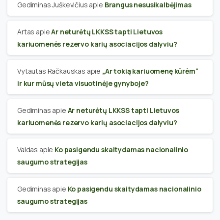
Gediminas Juškevičius
apie
Brangus nesusikalbėjimas
Artas
apie
Ar neturėtų LKKSS tapti Lietuvos
kariuomenės rezervo karių asociacijos dalyviu?
Vytautas Račkauskas
apie
„Ar tokią kariuomenę kūrėm“
ir kur mūsų vieta visuotinėje gynyboje?
Gediminas
apie
Ar neturėtų LKKSS tapti Lietuvos
kariuomenės rezervo karių asociacijos dalyviu?
Valdas
apie
Ko pasigendu skaitydamas nacionalinio
saugumo strategijas
Gediminas
apie
Ko pasigendu skaitydamas nacionalinio
saugumo strategijas