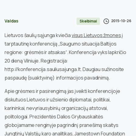
Valdas
2015-10-26
Skelbimai
Lietuvos šaulių sąjunga kviečia
visus Lietuvos žmones
į
tarptautinę konferenciją „Saugumo situacija Baltijos
regione: grėsmės ir atsakas“. Konferencija vyks lapkričio
20 dieną Vilniuje. Registracija:
http://konferencija.sauliusajunga.lt. Daugiau sužinosite
paspaudę (suaktyvinę) informacijos pavadinimą.
Apie grėsmes ir pasirengimą jas įveikti konferencijoje
diskutuos Lietuvos ir užsienio diplomatai, politikai,
karininkai, nevyriausybinių organizacijų atstovai,
politologai. Prezidentės Dalios Grybauskaitės
globojamame renginyje pagrindinį pranešimą skaitys
Jungtinių Valstijų karo analitikas, Jamestown Foundation