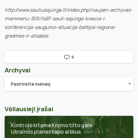
http://www.sauliusajunga.lt/index.php/naujien-archyvas-
mainmenu-305/1487-sauli-sajunga-kviecia-i-
konferencija-saugumo-situacija-baltijos-regione-
gresmes-ir-atsakas
0
Archyvai
Archyvai
Pasirinkite mėnesį
Vėliausieji įrašai
Kontrolė kitame Krymo tilto gale.
Ukrainos planas tapo aiškus