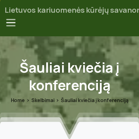
Lietuvos kariuomenės kūrėjų savanor
Šauliai
kviečia
į
konferenciją
Home
Skelbimai
Šauliai kviečia į konferenciją