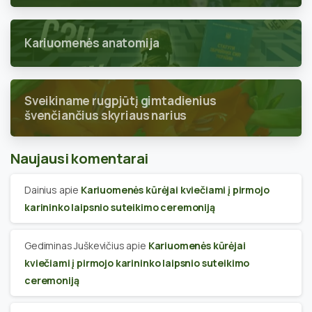
Kariuomenės anatomija
Sveikiname rugpjūtį gimtadienius
švenčiančius skyriaus narius
Naujausi komentarai
Dainius
apie
Kariuomenės kūrėjai kviečiami į pirmojo
karininko laipsnio suteikimo ceremoniją
Gediminas Juškevičius
apie
Kariuomenės kūrėjai
kviečiami į pirmojo karininko laipsnio suteikimo
ceremoniją