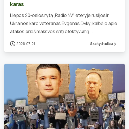
karas
Liepos 20-osios rytą „Radio NV“ eteryje rusijos ir
Ukrainos karo veteranas Evgenas Dykyj kalbėjo apie
atakos prieš maksvos sritį efektyvumą...
2026-07-21
Skaityti toliau
0