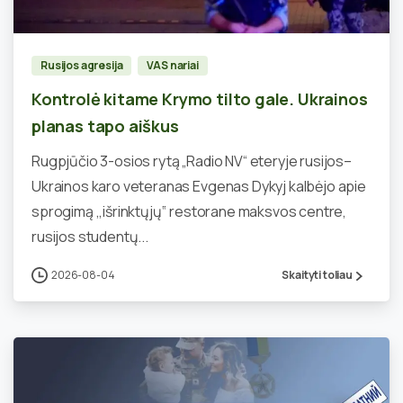
Rusijos agresija
VAS nariai
Kontrolė kitame Krymo tilto gale. Ukrainos
planas tapo aiškus
Rugpjūčio 3-osios rytą „Radio NV“ eteryje rusijos–
Ukrainos karo veteranas Evgenas Dykyj kalbėjo apie
sprogimą ,,išrinktųjų‘‘ restorane maksvos centre,
rusijos studentų...
2026-08-04
Skaityti toliau