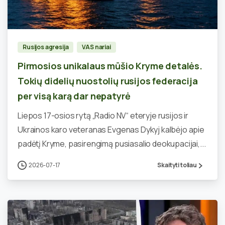
0
Rusijos agresija
VAS nariai
Pirmosios unikalaus mūšio Kryme detalės.
Tokių didelių nuostolių rusijos federacija
per visą karą dar nepatyrė
Liepos 17-osios rytą „Radio NV“ eteryje rusijos ir
Ukrainos karo veteranas Evgenas Dykyj kalbėjo apie
padėtį Kryme, pasirengimą pusiasalio deokupacijai,...
2026-07-17
Skaityti toliau