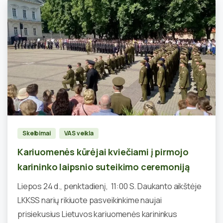
2
Skelbimai
VAS veikla
Kariuomenės kūrėjai kviečiami į pirmojo
karininko laipsnio suteikimo ceremoniją
Liepos 24 d., penktadienį, 11:00 S. Daukanto aikštėje
LKKSS narių rikiuote pasveikinkime naujai
prisiekusius Lietuvos kariuomenės karininkus