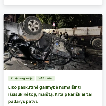
0
Rusijos agresija
VAS nariai
Liko paskutinė galimybė numalšinti
išsisukinėtojų maištą. Kitaip kariškiai tai
padarys patys