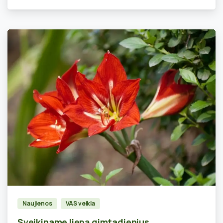
0
Naujienos
VAS veikla
Sveikiname liepą gimtadienius