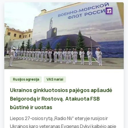
0
Rusijos agresija
VAS nariai
Ukrainos ginkluotosios pajėgos apšaudė
Belgorodą ir Rostovą. Atakuota FSB
būstinė ir uostas
Liepos 27-osios rytą „Radio NV“ eteryje rusijos ir
Ukrainos karo veteranas Evgenas Dykyj kalbėjo apie