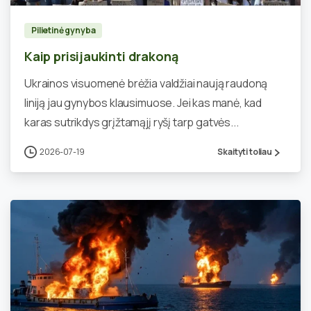
Pilietinė gynyba
Kaip prisijaukinti drakoną
Ukrainos visuomenė brėžia valdžiai naują raudoną
liniją jau gynybos klausimuose. Jei kas manė, kad
karas sutrikdys grįžtamąjį ryšį tarp gatvės...
2026-07-19
Skaityti toliau