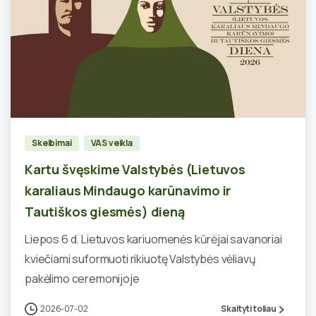
0
Skelbimai
VAS veikla
Kartu švęskime Valstybės (Lietuvos
karaliaus Mindaugo karūnavimo ir
Tautiškos giesmės) dieną
Liepos 6 d. Lietuvos kariuomenės kūrėjai savanoriai
kviečiami suformuoti rikiuotę Valstybės vėliavų
pakėlimo ceremonijoje
2026-07-02
Skaityti toliau