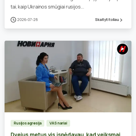
tai, kaip Ukrainos smūgiai rusijos...
2026-07-28
Skaityti toliau
0
Rusijos agresija
VAS nariai
Dvejus metus vis įspėdavau, kad veiksmai