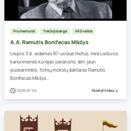
0
Pro memoria
Trečioji banga
VAS veikla
A.A. Ramutis Bonifacas Mikšys
Liepos 3 d., eidamas 87-uosius metus, mirė Lietuvos
kariuomenės kūrėjas savanoris, dim. jaun.
puskarininkis, fizinių mokslų daktaras Ramutis
Bonifacas Mikšys...
2026-07-04
Skaityti toliau