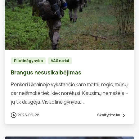
1
Pilietinė gynyba
VAS nariai
Brangus nesusikalbėjimas
Penkeri Ukrainoje vykstančio karo metai, regis, mūsų
dar neišmokė tiek, kiek norėtųsi. Klausimų nemažėja –
jų tik daugėja. Visuotinė gynyba,...
2026-06-28
Skaityti toliau