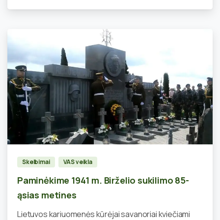
0
Skelbimai
VAS veikla
Paminėkime 1941 m. Birželio sukilimo 85-
ąsias metines
Lietuvos kariuomenės kūrėjai savanoriai kviečiami