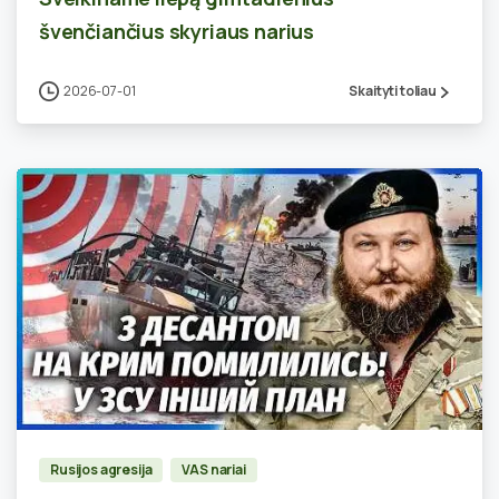
švenčiančius skyriaus narius
2026-07-01
Skaityti toliau
0
Rusijos agresija
VAS nariai