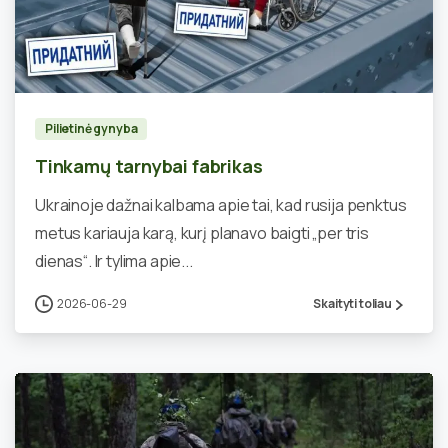
0
Pilietinė gynyba
Tinkamų tarnybai fabrikas
Ukrainoje dažnai kalbama apie tai, kad rusija penktus
metus kariauja karą, kurį planavo baigti „per tris
dienas“. Ir tylima apie...
2026-06-29
Skaityti toliau