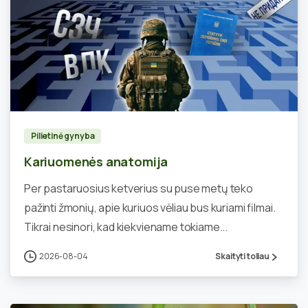
0
Pilietinė gynyba
Kariuomenės anatomija
Per pastaruosius ketverius su puse metų teko
pažinti žmonių, apie kuriuos vėliau bus kuriami filmai.
Tikrai nesinori, kad kiekviename tokiame...
2026-08-04
Skaityti toliau