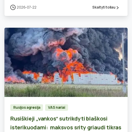
2026-07-22
Skaityti toliau
0
Rusijos agresija
VAS nariai
Rusiškieji „vankos“ sutrikdyti blaškosi
isterikuodami: maksvos srity griaudi tikras