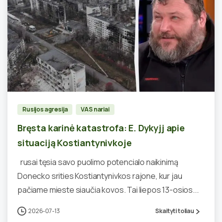
0
Rusijos agresija
VAS nariai
Bręsta karinė katastrofa: E. Dykyjj apie
situaciją Kostiantynivkoje
rusai tęsia savo puolimo potencialo naikinimą
Donecko srities Kostiantynivkos rajone, kur jau
pačiame mieste siaučia kovos. Tai liepos 13-osios...
2026-07-13
Skaityti toliau