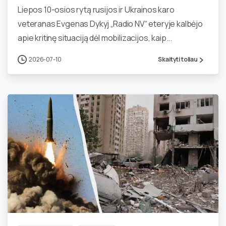
Liepos 10-osios rytą rusijos ir Ukrainos karo
veteranas Evgenas Dykyj „Radio NV“ eteryje kalbėjo
apie kritinę situaciją dėl mobilizacijos, kaip...
2026-07-10
Skaityti toliau
0