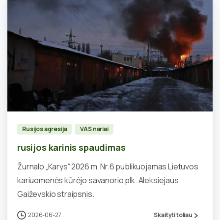
0
Rusijos agresija
VAS nariai
rusijos karinis spaudimas
Žurnalo „Karys“ 2026 m. Nr.6 publikuojamas Lietuvos
kariuomenės kūrėjo savanorio plk. Aleksiejaus
Gaiževskio straipsnis.
2026-06-27
Skaityti toliau