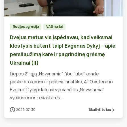
0
Rusijos agresija
VAS nariai
Dvejus metus vis įspėdavau, kad veiksmai
klostysis būtent taip! Evgenas Dykyj – apie
persilaužimą kare ir pagrindinę grėsmę
Ukrainai (II)
Liepos 21-ąją „Novynarnia“ „YouTube“ kanale
paskelbto karinio ir politinio analitiko, ATO veterano
Evgeno Dykyj ir laikinai vykdančios „Novynarnia“
vyriausiosios redaktorės...
2026-07-30
Skaityti toliau