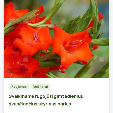
0
Naujienos
VAS nariai
Sveikiname rugpjūtį gimtadienius
švenčiančius skyriaus narius