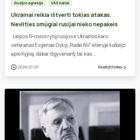
Rusijos agresija
VAS nariai
Ukrainai reikia ištverti tokias atakas.
Nevilties smūgiai rusijai nieko nepakeis
Liepos 6-osios rytą rusijos ir Ukrainos karo
veteranas Evgenas Dykyj „Radio NV“ eteryje kalbėjo
apie Kyjivą, dabar išgyvenantį tai, kas...
2026-07-07
Skaityti toliau