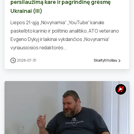
persilaužimą kare ir pagrindinę grėsmę
Ukrainai (III)
Liepos 21-ąją „Novynarnia“ „YouTube“ kanale
paskelbto karinio ir politinio analitiko, ATO veterano
Evgeno Dykyj ir laikinai vykdančios „Novynarnia“
vyriausiosios redaktorės...
2026-07-31
Skaityti toliau