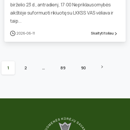
birželio 23 d., antradienį, 17:00 Nepriklausomybės
aikštėje suformuoti rikiuotę su LKKSS VAS vėliava ir
taip...
2026-06-11
Skaityti toliau
1
2
…
89
90