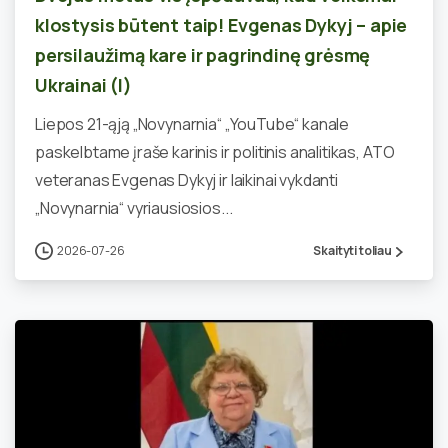
klostysis būtent taip! Evgenas Dykyj – apie
persilaužimą kare ir pagrindinę grėsmę
Ukrainai (I)
Liepos 21-ąją „Novynarnia“ „YouTube“ kanale
paskelbtame įraše karinis ir politinis analitikas, ATO
veteranas Evgenas Dykyj ir laikinai vykdanti
„Novynarnia“ vyriausiosios...
2026-07-26
Skaityti toliau