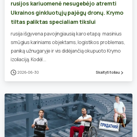
rusijos kariuomenė nesugebėjo atremti
Ukrainos ginkluotųjų pajėgų dronų. Krymo
tiltas paliktas specialiam tikslui
rusija išgyvena pavojingiausią karo etapą: masinius
smūgius kariniams objektams, logistikos problemas,
paniką užnugaryje ir vis didėjančią okupuoto Krymo
izoliaciją. Kodėl...
2026-06-30
Skaityti toliau