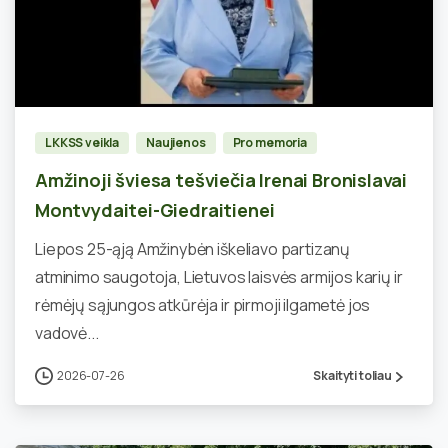
0
LKKSS veikla
Naujienos
Pro memoria
Amžinoji šviesa tešviečia Irenai Bronislavai
Montvydaitei-Giedraitienei
Liepos 25-ąją Amžinybėn iškeliavo partizanų
atminimo saugotoja, Lietuvos laisvės armijos karių ir
rėmėjų sąjungos atkūrėja ir pirmoji ilgametė jos
vadovė...
2026-07-26
Skaityti toliau