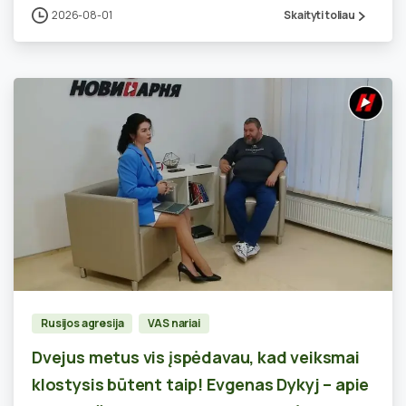
2026-08-01
Skaityti toliau
0
Rusijos agresija
VAS nariai
Dvejus metus vis įspėdavau, kad veiksmai
klostysis būtent taip! Evgenas Dykyj – apie